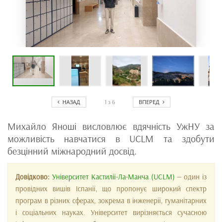
НАЗАД
ВПЕРЕД
1
з
6
Михайло Яноші висловлює вдячність УжНУ за
можливість навчатися в UCLM та здобути
безцінний міжнародний досвід.
Довідково:
Університет Кастилії-Ла-Манча (UCLM)
— один із
провідних вишів Іспанії, що пропонує широкий спектр
програм в різних сферах, зокрема в інженерії, гуманітарних
і соціальних науках. Університет вирізняється сучасною