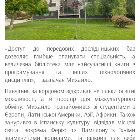
«Доступ до передових дослідницьких баз
дозволяє глибше опанувати спеціальність, а
величезна бібліотека має найсучасніші книги з
програмування та інших технологічних
дисциплін», – зазначає Михайло.
Навчання за кордоном відкриває не тільки освітні
можливості, а й простір для міжкультурного
обміну. Михайло познайомився зі студентами з
Європи, Латинської Америки, Азії, Африки. Також
занурився в іспанську культуру, відвідав місцеві
свята, зокрема Ферію та Памплону з їхніми
знаменитими коридами, та відкрив для себе