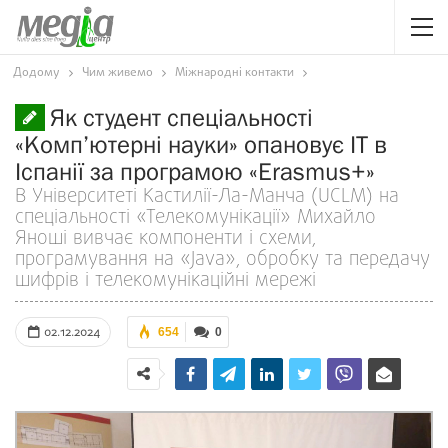
Додому
Чим живемо
Міжнародні контакти
Як студент спеціальності
«Комп’ютерні науки» опановує ІТ в
Іспанії за програмою «Erasmus+»
В Університеті Кастилії-Ла-Манча (UCLM) на
спеціальності «Телекомунікації» Михайло
Яноші вивчає компоненти і схеми,
програмування на «Java», обробку та передачу
шифрів і телекомунікаційні мережі
02.12.2024
654
0