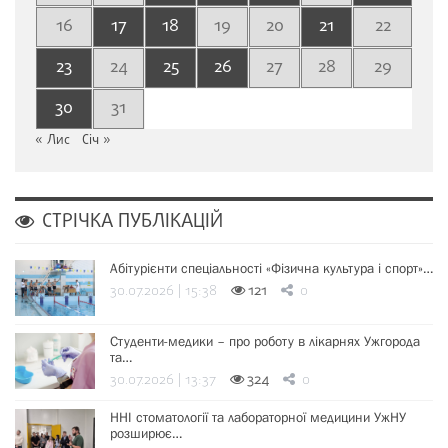
16
17
18
19
20
21
22
23
24
25
26
27
28
29
30
31
« Лис
Січ »
СТРІЧКА ПУБЛІКАЦІЙ
Абітурієнти спеціальності «Фізична культура і спорт»…
30.07.2026 | 15:38
121
0
Студенти-медики – про роботу в лікарнях Ужгорода
та…
30.07.2026 | 13:37
324
0
ННІ стоматології та лабораторної медицини УжНУ
розширює…