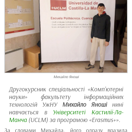
Михайло Яноші
Другокурсник спеціальності «Комп’ютерні
науки» факультету інформаційних
технологій УжНУ
Михайло Яноші
нині
навчається в
Університеті Кастилії-Ла-
Манча
(UCLM) за програмою «Erasmus+».
За словами Михайла, його одразу вразила