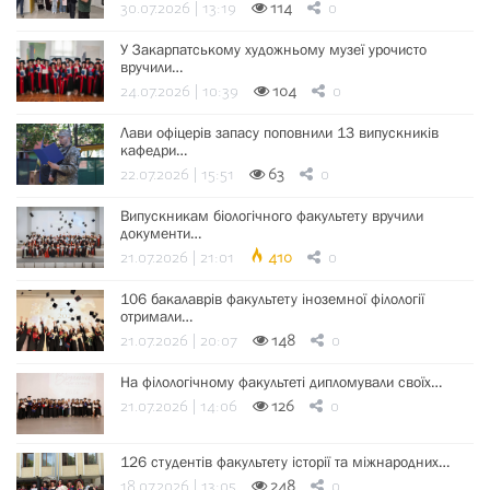
30.07.2026 | 13:19
114
0
У Закарпатському художньому музеї урочисто
вручили…
24.07.2026 | 10:39
104
0
Лави офіцерів запасу поповнили 13 випускників
кафедри…
22.07.2026 | 15:51
63
0
Випускникам біологічного факультету вручили
документи…
21.07.2026 | 21:01
410
0
106 бакалаврів факультету іноземної філології
отримали…
21.07.2026 | 20:07
148
0
На філологічному факультеті дипломували своїх…
21.07.2026 | 14:06
126
0
126 студентів факультету історії та міжнародних…
18.07.2026 | 13:05
248
0