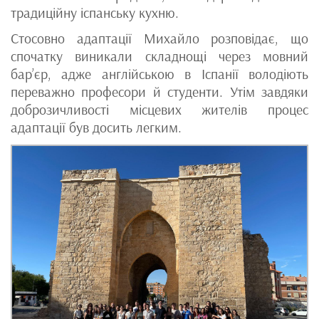
традиційну іспанську кухню.
Стосовно адаптації Михайло розповідає, що
спочатку виникали складнощі через мовний
бар’єр, адже англійською в Іспанії володіють
переважно професори й студенти. Утім завдяки
доброзичливості місцевих жителів процес
адаптації був досить легким.