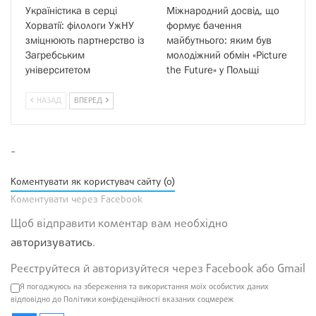
Україністика в серці
Міжнародний досвід, що
Хорватії: філологи УжНУ
формує бачення
зміцнюють партнерство із
майбутнього: яким був
Загребським
молодіжний обмін «Picture
університетом
the Future» у Польщі
НАЗАД
ВПЕРЕД
-
Коментувати як користувач сайту (0)
Коментувати через Facebook
Щоб відправити коментар вам необхідно
авторизуватись
.
Реєструйтеся й авторизуйтеся через Facebook або Gmail
Я погоджуюсь на збереження та використання моїх особистих даних
відповідно до Політики конфіденційності вказаних соцмереж