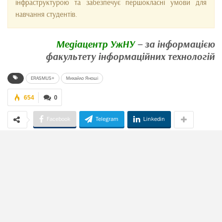
інфраструктурою та забезпечує першокласні умови для
навчання студентів.
Медіацентр УжНУ
– за інформацією
факультету інформаційних технологій
ERASMUS+
Михайло Яноші
654
0
Facebook
Telegram
Linkedin