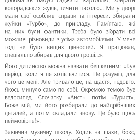
допомагав бабусі саджати картоплю, збирати
колорадських жуків, тичити пасолю… Ми у дворі
мали свої особливі справи та інтереси. Збирали
жуйки «Турбо», до прикладу. Пам’ятаю, які
на них були фантики. Треба було зібрати всі
можливі різновиди з усіма автомобілями. У мене
тоді не було вищих цінностей. Я працював,
спеціально збирав для цього гроші…».
Його дитинство можна назвати бешкетним: «Був
період, коли я не хотів вчитися. Не розумів, для
чого це мені. Але тривало це, на щастя, недовго.
Якось минуло само по собі. Окремою темою був
велосипед. Спочатку «Аист», потім «Турист».
Боже мій, ми його розбирали до найдрібніших
деталей, а потім складали знову. Це було щось
неймовірне!».
Закінчив музичну школу. Ходив на шахи, бокс,
єдиноборства, карате, самбо, баскетбол. Грав у