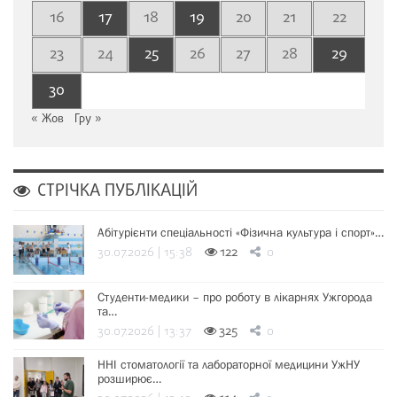
16
17
18
19
20
21
22
23
24
25
26
27
28
29
30
« Жов
Гру »
СТРІЧКА ПУБЛІКАЦІЙ
Абітурієнти спеціальності «Фізична культура і спорт»…
30.07.2026 | 15:38
122
0
Студенти-медики – про роботу в лікарнях Ужгорода
та…
30.07.2026 | 13:37
325
0
ННІ стоматології та лабораторної медицини УжНУ
розширює…