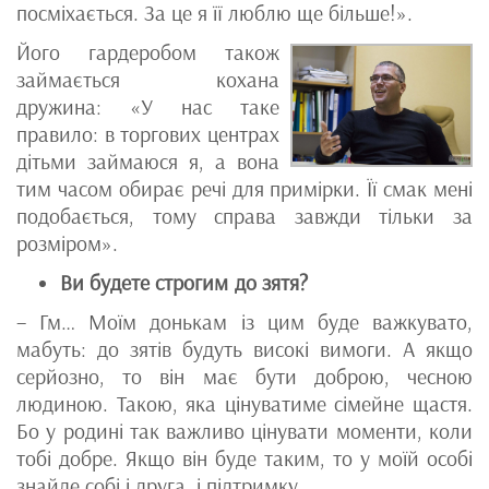
посміхається. За це я її люблю ще більше!».
Його гардеробом також
займається кохана
дружина: «У нас таке
правило: в торгових центрах
дітьми займаюся я, а вона
тим часом обирає речі для примірки. Її смак мені
подобається, тому справа завжди тільки за
розміром».
Ви будете строгим до зятя?
– Гм… Моїм донькам із цим буде важкувато,
мабуть: до зятів будуть високі вимоги. А якщо
серйозно, то він має бути доброю, чесною
людиною. Такою, яка цінуватиме сімейне щастя.
Бо у родині так важливо цінувати моменти, коли
тобі добре. Якщо він буде таким, то у моїй особі
знайде собі і друга, і підтримку.