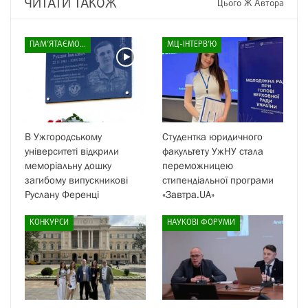
ЧИТАТИ ТАКОЖ
Цього Ж Автора
ПАМ’ЯТАЄМО...
МЦ-ІНТЕРВ’Ю
В Ужгородському
Студентка юридичного
університеті відкрили
факультету УжНУ стала
меморіальну дошку
переможницею
загибому випускникові
стипендіальної програми
Руслану Ференці
«Завтра.UA»
КОНКУРСИ
НАУКОВІ ФОРУМИ