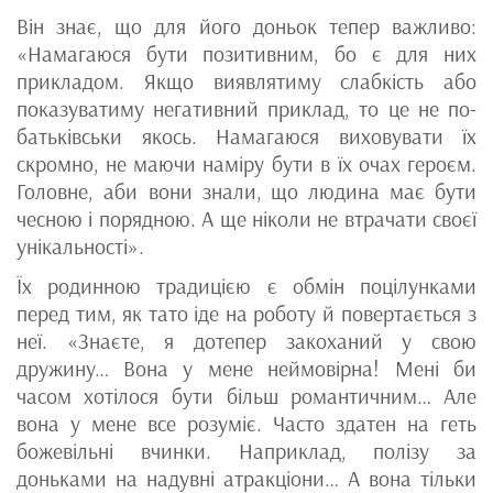
Він знає, що для його доньок тепер важливо:
«Намагаюся бути позитивним, бо є для них
прикладом. Якщо виявлятиму слабкість або
показуватиму негативний приклад, то це не по-
батьківськи якось. Намагаюся виховувати їх
скромно, не маючи наміру бути в їх очах героєм.
Головне, аби вони знали, що людина має бути
чесною і порядною. А ще ніколи не втрачати своєї
унікальності».
Їх родинною традицією є обмін поцілунками
перед тим, як тато іде на роботу й повертається з
неї. «Знаєте, я дотепер закоханий у свою
дружину… Вона у мене неймовірна! Мені би
часом хотілося бути більш романтичним… Але
вона у мене все розуміє. Часто здатен на геть
божевільні вчинки. Наприклад, полізу за
доньками на надувні атракціони… А вона тільки