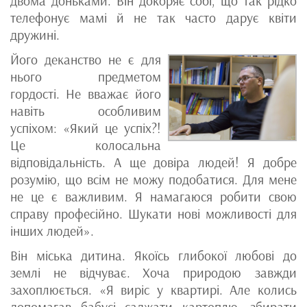
двома доньками. Він докоряє собі, що так рідко
телефонує мамі й не так часто дарує квіти
дружині.
Його деканство не є для
нього предметом
гордості. Не вважає його
навіть особливим
успіхом: «Який це успіх?!
Це колосальна
відповідальність. А ще довіра людей! Я добре
розумію, що всім не можу подобатися. Для мене
не це є важливим. Я намагаюся робити свою
справу професійно. Шукати нові можливості для
інших людей».
Він міська дитина. Якоїсь глибокої любові до
землі не відчуває. Хоча природою завжди
захоплюється. «Я виріс у квартирі. Але колись