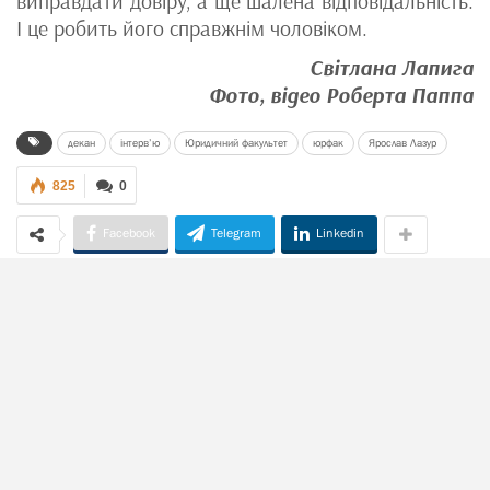
виправдати довіру, а ще шалена відповідальність.
І це робить його справжнім чоловіком.
Світлана Лапига
Фото, відео Роберта Паппа
декан
інтерв’ю
Юридичний факультет
юрфак
Ярослав Лазур
825
0
Facebook
Telegram
Linkedin