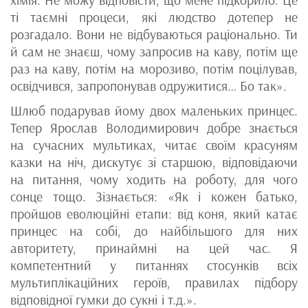
хімія. Не можу відповісти, що мене підкорило. Це
ті таємні процеси, які людство дотепер не
розгадало. Вони не відбуваються раціонально. Ти
й сам не знаєш, чому запросив на каву, потім ще
раз на каву, потім на морозиво, потім поцілував,
освідчився, запропонував одружитися… Бо так».
Шлюб подарував йому двох маленьких принцес.
Тепер Ярослав Володимирович добре знається
на сучасних мультиках, читає своїм красуням
казки на ніч, дискутує зі старшою, відповідаючи
на питання, чому ходить на роботу, для чого
сонце тощо. Зізнається: «Як і кожен батько,
пройшов еволюційні етапи: від коня, який катає
принцес на собі, до найбільшого для них
авторитету, принаймні на цей час. Я
компетентний у питаннях стосунків всіх
мультиплікаційних героїв, правилах підбору
відповідної гумки до сукні і т.д.».