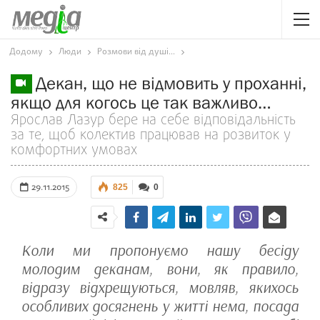
Додому
Люди
Розмови від душі...
Декан, що не відмовить у проханні,
якщо для когось це так важливо…
Ярослав Лазур бере на себе відповідальність
за те, щоб колектив працював на розвиток у
комфортних умовах
29.11.2015
825
0
Коли ми пропонуємо нашу бесіду
молодим деканам, вони, як правило,
відразу відхрещуються, мовляв, якихось
особливих досягнень у житті нема, посада