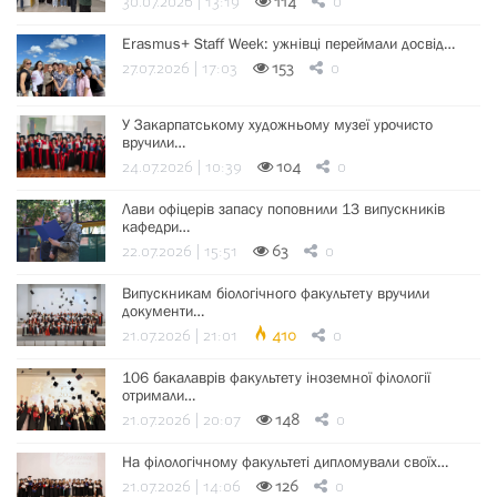
30.07.2026 | 13:19
114
0
Erasmus+ Staff Week: ужнівці переймали досвід…
27.07.2026 | 17:03
153
0
У Закарпатському художньому музеї урочисто
вручили…
24.07.2026 | 10:39
104
0
Лави офіцерів запасу поповнили 13 випускників
кафедри…
22.07.2026 | 15:51
63
0
Випускникам біологічного факультету вручили
документи…
21.07.2026 | 21:01
410
0
106 бакалаврів факультету іноземної філології
отримали…
21.07.2026 | 20:07
148
0
На філологічному факультеті дипломували своїх…
21.07.2026 | 14:06
126
0