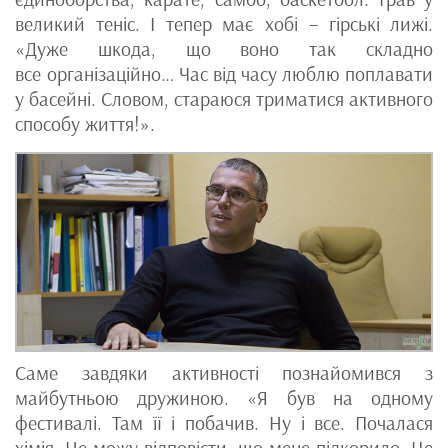
великий теніс. І тепер має хобі – гірські лижі.
«Дуже шкода, що воно так складно
все організаційно… Час від часу люблю поплавати
у басейні. Словом, стараюся триматися активного
способу життя!».
Саме завдяки активності познайомився з
майбутньою дружиною. «Я був на одному
фестивалі. Там її і побачив. Ну і все. Почалася