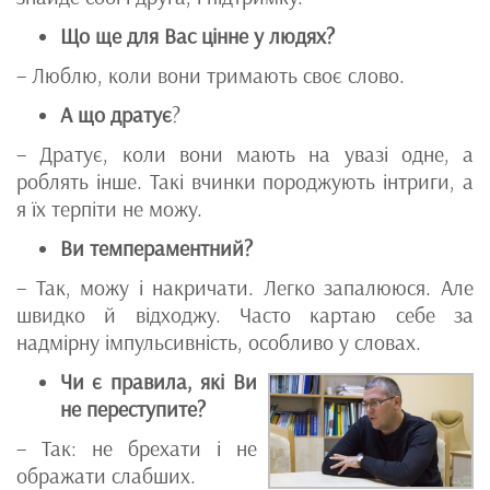
Що ще для Вас цінне у людях?
– Люблю, коли вони тримають своє слово.
А що дратує
?
– Дратує, коли вони мають на увазі одне, а
роблять інше. Такі вчинки породжують інтриги, а
я їх терпіти не можу.
Ви темпераментний?
– Так, можу і накричати. Легко запалююся. Але
швидко й відходжу. Часто картаю себе за
надмірну імпульсивність, особливо у словах.
Чи є правила, які Ви
не переступите?
– Так: не брехати і не
ображати слабших.