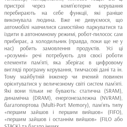
пристрої через комп’ютерне керування
перебирають на себе функції, які раніше
виконувала людина. Вже не дивуємося, що
автомобілі навчилися самостійно паркуватися та
їздити в автономному режимі, робот-пилосос сам
прибирає, а холодильник (правда, поки ще не у
нас) робить замовлення продуктів. Усі ці
«розумні» речі потребують для своєї роботи
елементи пам’яті, яка зберігає в цифровому
вигляді програму керування, тимчасові дані та ін.
Тому майбутній інженер чи вчений повинен
орієнтуватися у величезному світі систем пам’яті.
Які вони тільки не бувають: статична (SRAM),
динамічна (DRAM), енергонезалежна (NVRAM),
багатопортова (Multi-Port Memory), пам’ять типу
«першим зайшов і першим вийшов« (FIFO),
«першим зайшов і останнім вийшов» (FILO або
STACK) та багато інших.