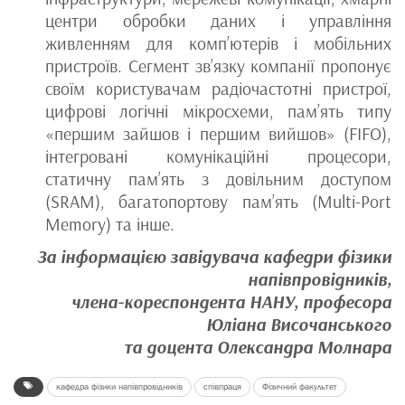
центри обробки даних і управління
живленням для комп’ютерів і мобільних
пристроїв. Сегмент зв’язку компанії пропонує
своїм користувачам радіочастотні пристрої,
цифрові логічні мікросхеми, пам’ять типу
«першим зайшов і першим вийшов» (FIFO),
інтегровані комунікаційні процесори,
статичну пам’ять з довільним доступом
(SRAM), багатопортову пам’ять (Multi-Port
Memory) та інше.
За інформацією завідувача кафедри фізики
напівпровідників,
члена-кореспондента НАНУ, професора
Юліана Височанського
та доцента Олександра Молнара
кафедра фізики напівпровідників
співпраця
Фізичний факультет