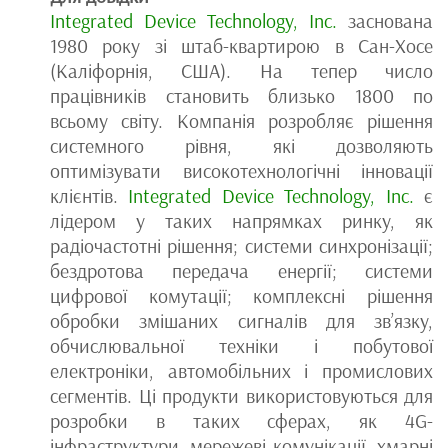
Integrated Device Technology, Inc.
заснована
1980 року зі штаб-квартирою в Сан-Хосе
(Каліфорнія, США). На тепер число
працівників становить близько 1800 по
всьому світу. Компанія розробляє рішення
системного рівня, які дозволяють
оптимізувати високотехнологічні інновації
клієнтів.
Integrated Device Technology, Inc.
є
лідером у таких напрямках ринку, як
радіочастотні рішення; системи синхронізації;
бездротова передача енергії; системи
цифрової комутації; комплексні рішення
обробки змішаних сигналів для зв’язку,
обчислювальної техніки і побутової
електроніки, автомобільних і промислових
сегментів. Ці продукти використовуються для
розробки в таких сферах, як 4G-
інфраструктури, мережеві комунікації, хмарні