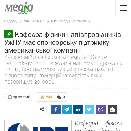
Додому
Чим живемо
Міжнародні контакти
Кафедра фізики напівпровідників
УжНУ має спонсорську підтримку
американської компанії
Каліфорнійська фірма «Integrated Device
Technology, Inc.» передала нашому підрозділу
понад 600 надсучасних мікросхем пам’яті
різного типу, комерційна вартість яких
перевищує 20 000$
09.08.2016
549
0
Кафедра фізики
напівпровідників