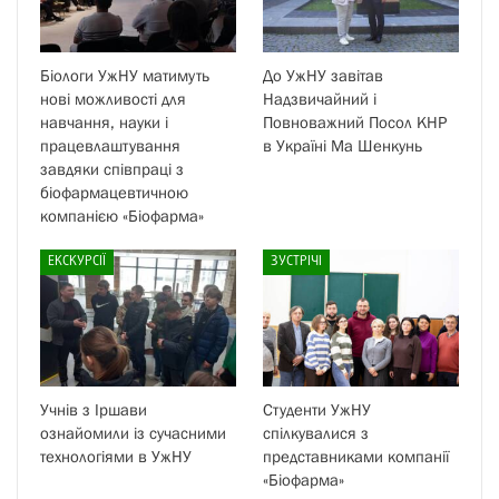
Біологи УжНУ матимуть
До УжНУ завітав
нові можливості для
Надзвичайний і
навчання, науки і
Повноважний Посол КНР
працевлаштування
в Україні Ма Шенкунь
завдяки співпраці з
біофармацевтичною
компанією «Біофарма»
ЕКСКУРСІЇ
ЗУСТРІЧІ
Учнів з Іршави
Студенти УжНУ
ознайомили із сучасними
спілкувалися з
технологіями в УжНУ
представниками компанії
«Біофарма»