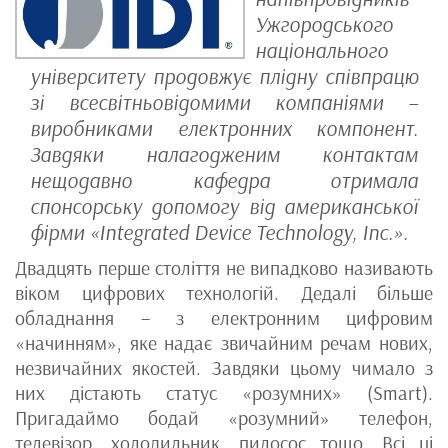
Ужгородського
національного
університету продовжує плідну співпрацю
зі всесвітньовідомими компаніями –
виробниками електронних компонент.
Завдяки налагодженим контактам
нещодавно кафедра отримала
спонсорську допомогу від американської
фірми «Integrated Device Technology, Inc.».
Двадцять перше століття не випадково називають
віком цифрових технологій. Дедалі більше
обладнання – з електронним цифровим
«начинням», яке надає звичайним речам нових,
незвичайних якостей. Завдяки цьому чимало з
них дістають статус «розумних» (Smart).
Пригадаймо бодай «розумний» телефон,
телевізор, холодильник, пилосос тощо. Всі ці