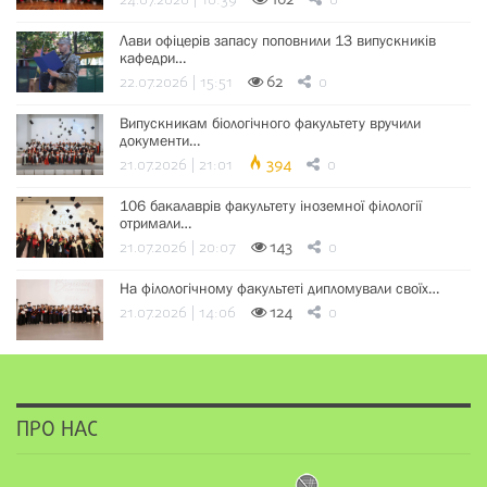
24.07.2026 | 10:39
102
0
Лави офіцерів запасу поповнили 13 випускників
кафедри…
22.07.2026 | 15:51
62
0
Випускникам біологічного факультету вручили
документи…
21.07.2026 | 21:01
394
0
106 бакалаврів факультету іноземної філології
отримали…
21.07.2026 | 20:07
143
0
На філологічному факультеті дипломували своїх…
21.07.2026 | 14:06
124
0
ПРО НАС