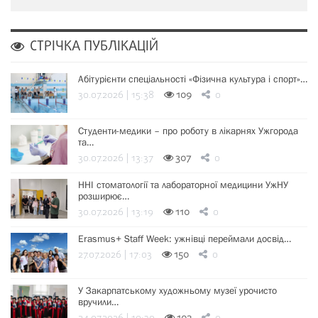
СТРІЧКА ПУБЛІКАЦІЙ
Абітурієнти спеціальності «Фізична культура і спорт»…
30.07.2026 | 15:38
109
0
Студенти-медики – про роботу в лікарнях Ужгорода
та…
30.07.2026 | 13:37
307
0
ННІ стоматології та лабораторної медицини УжНУ
розширює…
30.07.2026 | 13:19
110
0
Erasmus+ Staff Week: ужнівці переймали досвід…
27.07.2026 | 17:03
150
0
У Закарпатському художньому музеї урочисто
вручили…