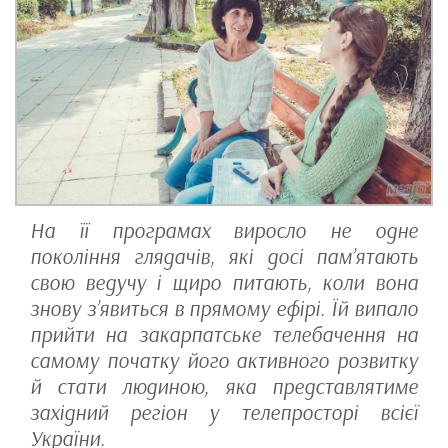
На її програмах виросло не одне
покоління глядачів, які досі пам’ятають
свою ведучу і щиро питають, коли вона
знову з’явиться в прямому ефірі. Їй випало
прийти на закарпатське телебачення на
самому початку його активного розвитку
й стати людиною, яка представлятиме
західний регіон у телепросторі всієї
України.