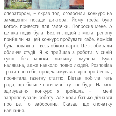
оператором, – якраз тоді оголосили конкурс на
заміщення посади диктора. Йому треба було
когось привести для галочки. Попросив мене. А
це яка подія була! Безліч людей з міста, регіону
прийшли на цей конкурс пробувати себе. Комісія
була поважна – весь обком партії. Це ж обирали
обличчя студії! Я ж прийшла з роботи: у синій
сукні, без зачіски, макіяжу, змучена. Була
налякана, адже навколо повно людей. Розповіла
трохи про себе, продекламувала вірш про Леніна,
прочитала газетну статтю. Відтак побігла геть
рада, що більше ноги моєї тут не буде. На моє
здивування, конкурс я пройшла – і мені
запропонували роботу. Але коли батько дізнався
про це, то заборонив. Сказав, що спочатку
навчання.