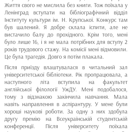
Життя свого не мислила без книги. Тож поїхала у
Ленінград вступати на бібліографічний відділ
Інституту культури ім. Н. Крупської. Конкурс там
був шалений. Я добре склала іспити, але не
вистачило балу до прохідного. Крім того, мені
було лише 16, і я не мала потрібних для вступу 2
років трудового стажу. На комісії мені відмовили.
Це була трагедія. Довго я потім плакала.
Після приїзду влаштувалася в читальний зал
університетської бібліотеки. Рік пропрацювала, а
наступного літа вступила на факультет
англійської філології УжДУ. Мені подобалося,
тому з відзнакою закінчила навчання. Мала
навіть направлення в аспірантуру. У мене були
хороші наукові роботи. За одну з них здобула
другу премію на Всеукраїнській студентській
конференції. Після університету поїхала