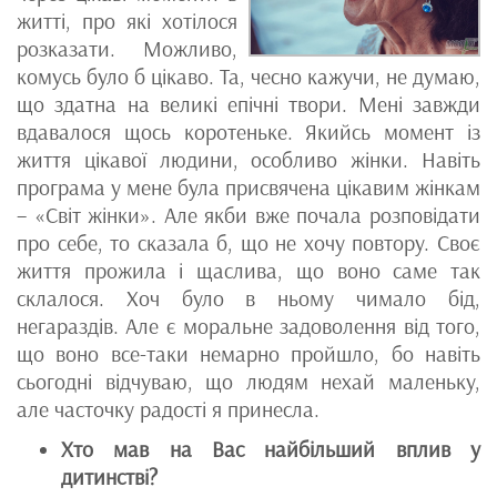
житті, про які хотілося
розказати. Можливо,
комусь було б цікаво. Та, чесно кажучи, не думаю,
що здатна на великі епічні твори. Мені завжди
вдавалося щось коротеньке. Якийсь момент із
життя цікавої людини, особливо жінки. Навіть
програма у мене була присвячена цікавим жінкам
– «Світ жінки». Але якби вже почала розповідати
про себе, то сказала б, що не хочу повтору. Своє
життя прожила і щаслива, що воно саме так
склалося. Хоч було в ньому чимало бід,
негараздів. Але є моральне задоволення від того,
що воно все-таки немарно пройшло, бо навіть
сьогодні відчуваю, що людям нехай маленьку,
але часточку радості я принесла.
Хто мав на Вас найбільший вплив у
дитинстві?