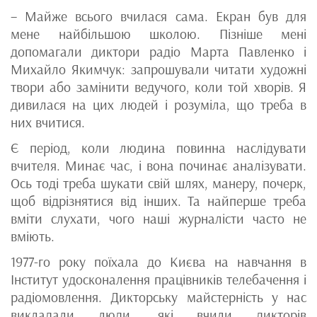
– Майже всього вчилася сама. Екран був для
мене найбільшою школою. Пізніше мені
допомагали диктори радіо Марта Павленко і
Михайло Якимчук: запрошували читати художні
твори або замінити ведучого, коли той хворів. Я
дивилася на цих людей і розуміла, що треба в
них вчитися.
Є період, коли людина повинна наслідувати
вчителя. Минає час, і вона починає аналізувати.
Ось тоді треба шукати свій шлях, манеру, почерк,
щоб відрізнятися від інших. Та найперше треба
вміти слухати, чого наші журналісти часто не
вміють.
1977-го року поїхала до Києва на навчання в
Інститут удосконалення працівників телебачення і
радіомовлення. Дикторську майстерність у нас
викладали люди, які вчили дикторів