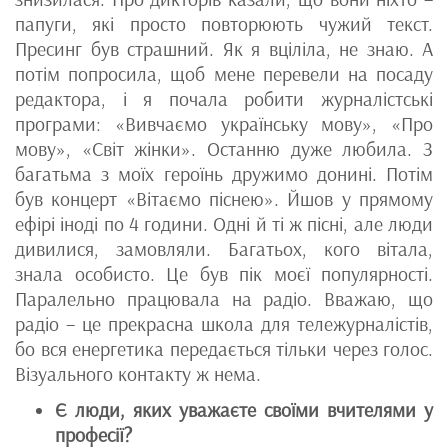
папуги, які просто повторюють чужий текст.
Пресинг був страшний. Як я вціліла, не знаю. А
потім попросила, щоб мене перевели на посаду
редактора, і я почала робити журналістські
програми: «Вивчаємо українську мову», «Про
мову», «Світ жінки». Останню дуже любила. З
багатьма з моїх героїнь дружимо донині. Потім
був концерт «Вітаємо піснею». Йшов у прямому
ефірі іноді по 4 години. Одні й ті ж пісні, але люди
дивилися, замовляли. Багатьох, кого вітала,
знала особисто. Це був пік моєї популярності.
Паралельно працювала на радіо. Вважаю, що
радіо – це прекрасна школа для тележурналістів,
бо вся енергетика передається тільки через голос.
Візуального контакту ж нема.
Є люди, яких уважаєте своїми вчителями у
професії?