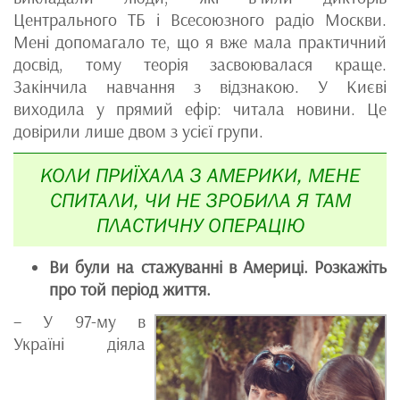
Центрального ТБ і Всесоюзного радіо Москви.
Мені допомагало те, що я вже мала практичний
досвід, тому теорія засвоювалася краще.
Закінчила навчання з відзнакою. У Києві
виходила у прямий ефір: читала новини. Це
довірили лише двом з усієї групи.
КОЛИ ПРИЇХАЛА З АМЕРИКИ, МЕНЕ
СПИТАЛИ, ЧИ НЕ ЗРОБИЛА Я ТАМ
ПЛАСТИЧНУ ОПЕРАЦІЮ
Ви були на стажуванні в Америці. Розкажіть
про той період життя.
– У 97-му в
Україні діяла