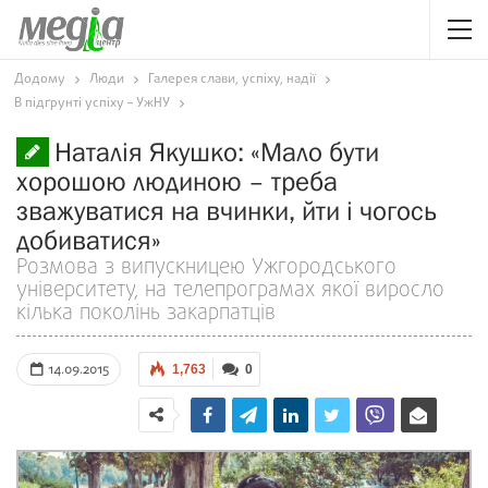
Додому
Люди
Галерея слави, успіху, надії
В підґрунті успіху – УжНУ
Наталія Якушко: «Мало бути
хорошою людиною – треба
зважуватися на вчинки, йти і чогось
добиватися»
Розмова з випускницею Ужгородського
університету, на телепрограмах якої виросло
кілька поколінь закарпатців
14.09.2015
1,763
0