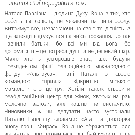
знання свої передавати теж.
Наталя Павлівна – людина Духу. Вона з тих, хто
робить на совість, не чекаючи на винагороду.
Витримує все, незважаючи на свою тендітність. А
ще завжди відгукується на чиїсь прохання. Бо так
навчили батьки, бо всі ми від Бога, бо
допомагати – це потреба душі, а не дешевий піар.
Мало хто з ужгородців знає, що, будучи
президентом філії благодійного міжнародного
фонду «Альтруса», пані Наталя зі своєю
командою сприяла відкриттю міського
мамологічного центру. Хотіли також створити
реабілітаційний центр для жінок, хворих на рак
молочної залози, але коштів не вистачило.
Чиновники ж чи депутати часто зустрічали
Наталю Павлівну словами: «А-а, та дикторка
знову гроші збирає». Вона не ображається, але
зізнається, що втомилася від байдужості, і не