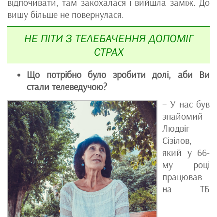
відпочивати, там закохалася і вийшла заміж. До
вишу більше не повернулася.
НЕ ПІТИ З ТЕЛЕБАЧЕННЯ ДОПОМІГ
СТРАХ
Що потрібно було зробити долі, аби Ви
стали телеведучою?
– У нас був
знайомий
Людвіг
Сізілов,
який у 66-
му році
працював
на ТБ