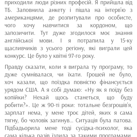
приходили люди різних професій. Я прийшла від
ТБ. Заповнила анкету і пішла на інтерв’ю з
американцями, де розпитували про особисте,
чого хочу навчитися за кордоном, що
запозичити. Тут дуже згодилося моє знання
англійської мови. І я потрапила у 15-ку
щасливчиків з усього регіону, які виграли цей
конкурс. Це було у квітні 97-го року.
Правду сказати, коли я виграла ту програму, то
дуже сумнівалася, чи їхати. Грошей не було,
хоч казали, що поїздка повністю фінансується
урядом США. А я собі думаю: «Ну як я поїду без
копійки? Нехай щось станеться, що буду
робити?». Це ж 90-ті роки: тотальне безгрошів’я,
зарплат нема, у мене троє дітей, яких я сама
тягну, бо чоловік загинув… Ситуація була патова.
Підбадьорила мене тоді сусідка-психолог, яка
сама кілька разів їздила за такими програмами.