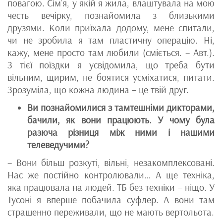
повагою. Сім’я, у якій я жила, влаштувала на мою
честь вечірку, познайомила з близькими
друзями. Коли приїхала додому, мене спитали,
чи не зробила я там пластичну операцію. Ні,
кажу, мене просто там любили (сміється. – Авт.).
З тієї поїздки я усвідомила, що треба бути
вільним, щирим, не боятися усміхатися, питати.
Зрозуміла, що кожна людина – це твій друг.
Ви познайомилися з тамтешніми дикторами,
бачили, як вони працюють. У чому була
разюча різниця між ними і нашими
телеведучими?
– Вони більш розкуті, вільні, незакомплексовані.
Нас же постійно контролювали… А ще техніка,
яка працювала на людей. ТБ без техніки – ніщо. У
Тусоні я вперше побачила суфлер. А вони там
страшенно переживали, що не мають вертольота.