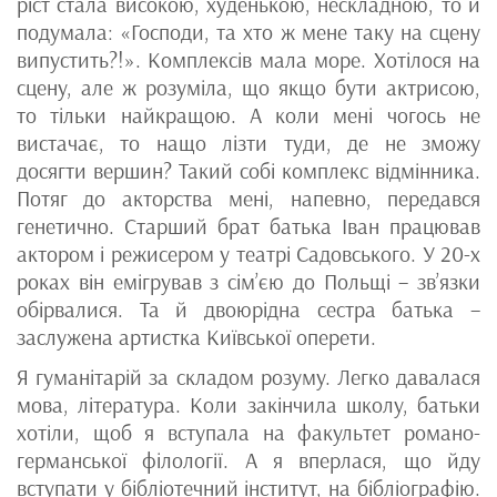
ріст стала високою, худенькою, нескладною, то й
подумала: «Господи, та хто ж мене таку на сцену
випустить?!». Комплексів мала море. Хотілося на
сцену, але ж розуміла, що якщо бути актрисою,
то тільки найкращою. А коли мені чогось не
вистачає, то нащо лізти туди, де не зможу
досягти вершин? Такий собі комплекс відмінника.
Потяг до акторства мені, напевно, передався
генетично. Старший брат батька Іван працював
актором і режисером у театрі Садовського. У 20-х
роках він емігрував з сім’єю до Польщі – зв’язки
обірвалися. Та й двоюрідна сестра батька –
заслужена артистка Київської оперети.
Я гуманітарій за складом розуму. Легко давалася
мова, література. Коли закінчила школу, батьки
хотіли, щоб я вступала на факультет романо-
германської філології. А я вперлася, що йду
вступати у бібліотечний інститут, на бібліографію.