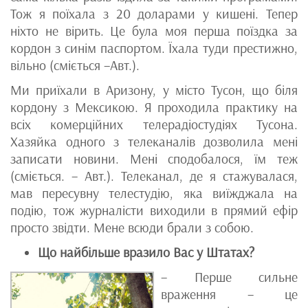
Тож я поїхала з 20 доларами у кишені. Тепер
ніхто не вірить. Це була моя перша поїздка за
кордон з синім паспортом. Їхала туди престижно,
вільно (сміється –Авт.).
Ми приїхали в Аризону, у місто Тусон, що біля
кордону з Мексикою. Я проходила практику на
всіх комерційних телерадіостудіях Тусона.
Хазяйка одного з телеканалів дозволила мені
записати новини. Мені сподобалося, їм теж
(сміється. – Авт.). Телеканал, де я стажувалася,
мав пересувну телестудію, яка виїжджала на
подію, тож журналісти виходили в прямий ефір
просто звідти. Мене всюди брали з собою.
Що найбільше вразило Вас у Штатах?
– Перше сильне
враження – це