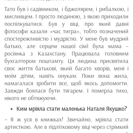
Тато був і садівником, і бджолярем, і рибалкою, і
мисливцем. І просто людиною, з якою приходили
поспілкуватися. Був у віці, про який давні
філософи казали «час тигра», тобто позначений
спостережливістю і мудрістю. У мене був мудрий
батько, але серцем нашої сім’ї була мама –
росіянка з Казахстану. Працювала головним
бухгалтером поштамту. Ця людина присвятила
своє життя батькові, який багато хворів, мені і
моїм дітям, навіть онукам. Поки вона жила,
намагалася зробити все, щоб якось допомогти.
Завжди боялася бути тягарем. І померла тихо,
нікого не обтяжуючи.
Ким мріяла стати маленька Наталя Якушко?
– Я ж уся в книжках! Звичайно, мріяла стати
артисткою. Але в підлітковому віці через стрімкий