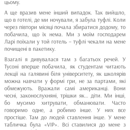
цьому.
А ще вразив мене інший випадок. Так вийшло,
що в готелі, де ми ночували, я забула туфлі. Коли
через півтори місяці почала збиратися додому, то
побачила, що їх нема. Ми з моїм господарем
Ларі поїхали у той готель – туфлі чекали на мене
почищені в пакетику.
Взагалі я дивувалася там з багатьох речей. У
Тусоні вперше побачила, як студентам читають
лекції на галявині біля університету, як школярів
можна навчати у формі гри, не за партами, які
обмежують. Вражали самі американці. Вони
чесні, законослухняні, трішки як… діти. Ми інші,
бо мусимо хитрувати, обманювати. Часто
говоримо одне, а робимо інше. У них все
простіше. Там до людей ставлення інше. У мене
табличка була «VIP». Всі ставилися до мене з