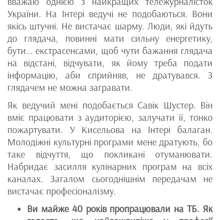
вважаю однією з найкращих тележурналісток
України. На Інтері ведучі не подобаються. Вони
якісь штучні. Не вистачає шарму. Люди, які йдуть
до глядача, повинні мати сильну енергетику,
бути… екстрасенсами, щоб чути бажання глядача
на відстані, відчувати, як йому треба подати
інформацію, аби сприйняв, не дратувався. З
глядачем не можна загравати.
Як ведучий мені подобається Савік Шустер. Він
вміє працювати з аудиторією, залучати її, тонко
пожартувати. У Кисельова на Інтері балаган.
Молодіжні культурні програми мене дратують, бо
таке відчуття, що покликані отуманювати.
Набридає засилля кулінарних програм на всіх
каналах. Загалом сьогоднішнім передачам не
вистачає професіоналізму.
Ви майже 40 років пропрацювали на ТБ. Як