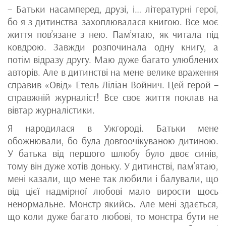
– Батьки насамперед, друзі, і… літературні герої,
бо я з дитинства захоплювалася книгою. Все моє
життя пов’язане з нею. Пам’ятаю, як читала під
ковдрою. Завжди розпочинала одну книгу, а
потім відразу другу. Маю дуже багато улюблених
авторів. Але в дитинстві на мене велике враження
справив «Овід» Етель Ліліан Войнич. Цей герой –
справжній журналіст! Все своє життя поклав на
вівтар журналістики.
Я народилася в Ужгороді. Батьки мене
обожнювали, бо була довгоочікуваною дитиною.
У батька від першого шлюбу було двоє синів,
тому він дуже хотів доньку. У дитинстві, пам’ятаю,
мені казали, що мене так любили і балували, що
від цієї надмірної любові мало вирости щось
ненормальне. Монстр якийсь. Але мені здається,
що коли дуже багато любові, то монстра бути не