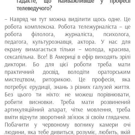
гадаєте, що найважливіше у професії
телеведучого?
– Навряд чи тут можна виділити щось одне. Це
робота комплексна. Робота тележурналіста – це
робота філолога, журналіста, психолога,
педагога, культурознавця, актора. У нас для
екрану вимагається тільки – молода, красива,
сексапільна. Все! В Америці в ефір виходять зрілі
диктори. Бо для цієї роботи треба мати
практичний досвід, володіти ораторським
мистецтвом, риторикою. Це професія, яка
потребує ерудиції, знань з різних галузей життя.
Без цього ти ніхто: не можеш порівнювати,
робити висновки. Треба мати розвинений
артикуляційний апарат, чітке мовлення, треба
вміти відчути зворотний зв’язок зі своїм глядачем.
Побачити у червоному вогнику камери очі
людини, яка тебе дивиться, розуміє, любить, якій