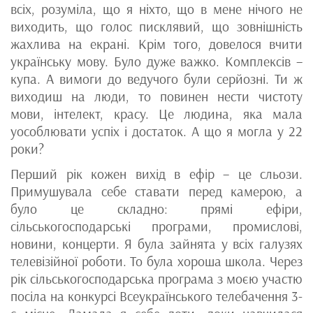
всіх, розуміла, що я ніхто, що в мене нічого не
виходить, що голос писклявий, що зовнішність
жахлива на екрані. Крім того, довелося вчити
українську мову. Було дуже важко. Комплексів –
купа. А вимоги до ведучого були серйозні. Ти ж
виходиш на люди, то повинен нести чистоту
мови, інтелект, красу. Це людина, яка мала
уособлювати успіх і достаток. А що я могла у 22
роки?
Перший рік кожен вихід в ефір – це сльози.
Примушувала себе ставати перед камерою, а
було це складно: прямі ефіри,
сільськогосподарські програми, промислові,
новини, концерти. Я була зайнята у всіх галузях
телевізійної роботи. То була хороша школа. Через
рік сільськогосподарська програма з моєю участю
посіла на конкурсі Всеукраїнського телебачення 3-