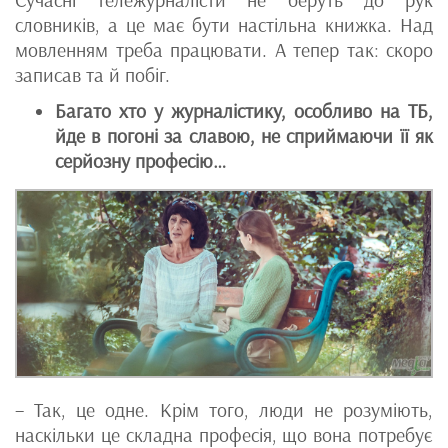
Сучасні тележурналісти не беруть до рук
словників, а це має бути настільна книжка. Над
мовленням треба працювати. А тепер так: скоро
записав та й побіг.
Багато хто у журналістику, особливо на ТБ,
йде в погоні за славою, не сприймаючи її як
серйозну професію…
– Так, це одне. Крім того, люди не розуміють,
наскільки це складна професія, що вона потребує