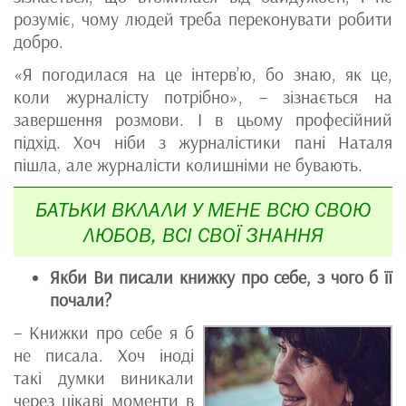
розуміє, чому людей треба переконувати робити
добро.
«Я погодилася на це інтерв’ю, бо знаю, як це,
коли журналісту потрібно», – зізнається на
завершення розмови. І в цьому професійний
підхід. Хоч ніби з журналістики пані Наталя
пішла, але журналісти колишніми не бувають.
БАТЬКИ ВКЛАЛИ У МЕНЕ ВСЮ СВОЮ
ЛЮБОВ, ВСІ СВОЇ ЗНАННЯ
Якби Ви писали книжку про себе, з чого б її
почали?
– Книжки про себе я б
не писала. Хоч іноді
такі думки виникали
через цікаві моменти в