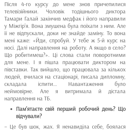
Після 4-го курсу до мене знов причепилися
телевізійники. Чоловік тодішнього диктора
Тамари Галай закінчив медфак і його направили
у Міжгір’я. Вона змушена була поїхати з ним. Але
її не відпускали, доки не знайде заміну. То вона
мені каже: «Йди, спробуй. У тебе ж 5-й курс на
носі. Далі направлення на роботу. А якщо в село?
Що робитимеш?». Ці слова стали поворотними
для мене. І я пішла працювати диктором на
півставки. Так вийшло, що працювала за кількох
людей, вчилася на стаціонарі, писала дипломну,
складала іспити… Навантаження було
неймовірне. Але я витримала й дістала
направлення на ТБ.
Пам’ятаєте свій перший робочий день? Що
відчували?
– Це був шок, жах. Я ненавиділа себе, боялася