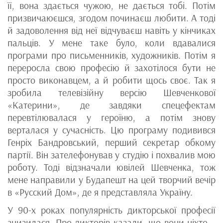
її, вона здається чужою, не дається тобі. Потім
призвичаюєшся, згодом починаєш любити. А тоді
й задоволення від неї відчуваєш навіть у кінчиках
пальців. У мене таке було, коли вдавалися
програми про письменників, художників. Потім я
переросла свою професію й захотілося бути не
просто виконавцем, а й робити щось своє. Так я
зробила телевізійну версію Шевченкової
«Катерини», де завдяки спецефектам
перевтілювалася у героїню, а потім знову
верталася у сучасність. Цю програму подивився
Генріх Бандровський, перший секретар обкому
партії. Він зателефонував у студію і похвалив мою
роботу. Тоді відзначали ювілей Шевченка, тож
мене направили у Будапешт на цей творчий вечір
в «Русский Дом», де я представляла Україну.
У 90-х роках популярність дикторської професії
знизилася. Про дикторів казали, що вони ніхто –