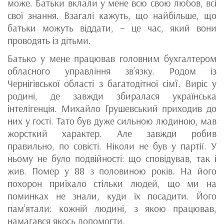
може. Батьки вклали у мене всю свою любов, всі
свої знання. Взагалі кажуть, що найбільше, що
батьки можуть віддати, – це час, який вони
проводять із дітьми.
Батько у мене працював головним бухгалтером
обласного управління зв’язку. Родом із
Чернігівської області з багатодітної сім’ї. Виріс у
родині, де завжди збиралася українська
інтелігенція. Михайло Грушевський приходив до
них у гості. Тато був дуже сильною людиною, мав
жорсткий характер. Але завжди робив
правильно, по совісті. Ніколи не був у партії. У
ньому не було подвійності: що cповідував, так і
жив. Помер у 88 з половиною років. На його
похорон приїхало стільки людей, що ми на
поминках не знали, куди їх посадити. Його
пам’ятали: кожній людині, з якою працював,
намагався якось допомогти.