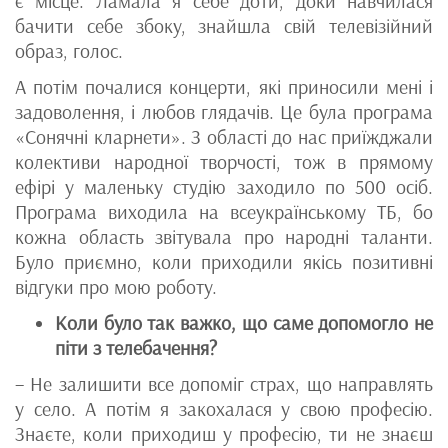
є місце. Ламала я себе доти, доки навчилася
бачити себе збоку, знайшла свій телевізійний
образ, голос.
А потім почалися концерти, які приносили мені і
задоволення, і любов глядачів. Це була програма
«Сонячні кларнети». З області до нас приїжджали
колективи народної творчості, тож в прямому
ефірі у маленьку студію заходило по 500 осіб.
Програма виходила на всеукраїнському ТБ, бо
кожна область звітувала про народні таланти.
Було приємно, коли приходили якісь позитивні
відгуки про мою роботу.
Коли було так важко, що саме допомогло не
піти з телебачення?
– Не залишити все допоміг страх, що направлять
у село. А потім я закохалася у свою професію.
Знаєте, коли приходиш у професію, ти не знаєш