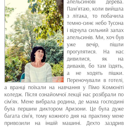
апельсинові дерева.
Пам’ятаю, коли вийшла
з літака, то побачила
темно-синє небо Тусона
і відчула сильний запах
апельсинів. Ми, хоч був
уже вечір, пішли
прогулятися. На нас
дивилися, як на
диваків, бо там їздять,
а не ходять пішки.
Переночували в готелі,
а вранці поїхали на навчання у Пімо Комюніті
коледж. Після ознайомчої лекції нас розібрали по
сім’ях. Мене вибрала родина, де мама господині
була першим диктором Аризони. Це була дуже
багата сім’я, тому кожного дня на практику мене
привозили на іншій машині. Дехто заздрив