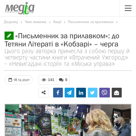
Додому
Чим живемо
Акції
Письменник за прилавком
«Письменник за прилавком»: до
Тетяни Літераті в «Кобзарі» – черга
Цього разу авторка принесла з собою першу й
четверту частини книги «Втрачений Ужгород»
– «Невигадані історії» та «Міська управа»
18.12.2021
141
0