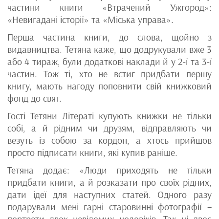
частини книги «Втрачений Ужгород»:
«Невигадані історії» та «Міська управа».
Перша частина книги, до слова, щойно з
видавництва. Тетяна каже, що додрукували вже 3
або 4 тираж, були додаткові наклади й у 2-ї та 3-ї
частин. Тож ті, хто не встиг придбати першу
книгу, мають нагоду поповнити свій книжковий
фонд до свят.
Гості Тетяни Літераті купують книжки не тільки
собі, а й рідним чи друзям, відправляють чи
везуть із собою за кордон, а хтось прийшов
просто підписати книги, які купив раніше.
Тетяна додає: «Люди приходять не тільки
придбати книги, а й розказати про своїх рідних,
дати ідеї для наступних статей. Одного разу
подарували мені гарні старовинні фотографії –
портрети двох невідомих чоловіків. Так ці двоє