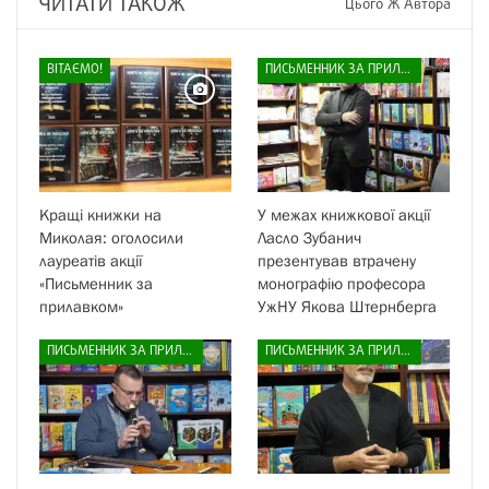
ЧИТАТИ ТАКОЖ
Цього Ж Автора
ВІТАЄМО!
ПИСЬМЕННИК ЗА ПРИЛАВКОМ
Кращі книжки на
У межах книжкової акції
Миколая: оголосили
Ласло Зубанич
лауреатів акції
презентував втрачену
«Письменник за
монографію професора
прилавком»
УжНУ Якова Штернберга
ПИСЬМЕННИК ЗА ПРИЛАВКОМ
ПИСЬМЕННИК ЗА ПРИЛАВКОМ