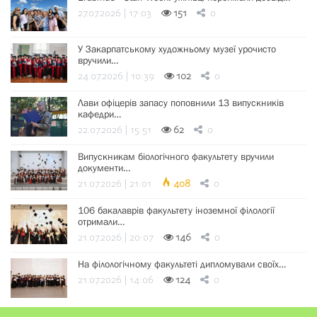
27.07.2026 | 17:03
151
0
У Закарпатському художньому музеї урочисто
вручили…
24.07.2026 | 10:39
102
0
Лави офіцерів запасу поповнили 13 випускників
кафедри…
22.07.2026 | 15:51
62
0
Випускникам біологічного факультету вручили
документи…
21.07.2026 | 21:01
408
0
106 бакалаврів факультету іноземної філології
отримали…
21.07.2026 | 20:07
146
0
На філологічному факультеті дипломували своїх…
21.07.2026 | 14:06
124
0