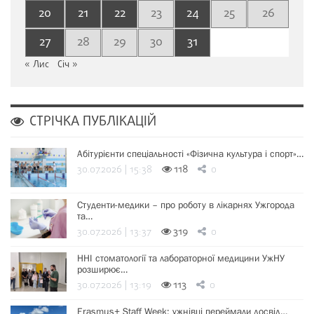
20
21
22
23
24
25
26
27
28
29
30
31
« Лис
Січ »
СТРІЧКА ПУБЛІКАЦІЙ
Абітурієнти спеціальності «Фізична культура і спорт»…
30.07.2026 | 15:38
118
0
Студенти-медики – про роботу в лікарнях Ужгорода
та…
30.07.2026 | 13:37
319
0
ННІ стоматології та лабораторної медицини УжНУ
розширює…
30.07.2026 | 13:19
113
0
Erasmus+ Staff Week: ужнівці переймали досвід…