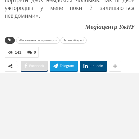
ужгородців у мене поки й залишаються
невідомими».
Медіацентр УжНУ
«Письменник за прилавком»
Тетяна Літераті
141
0
Facebook
Telegram
Linkedin