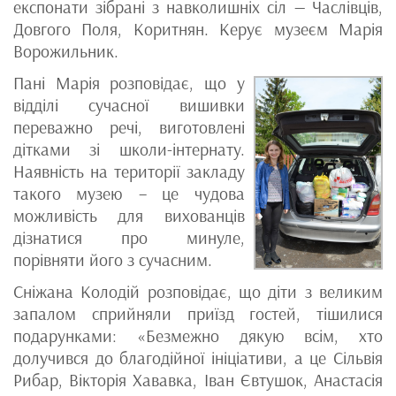
експонати зібрані з навколишніх сіл — Часлівців,
Довгого Поля, Коритнян. Керує музеєм Марія
Ворожильник.
Пані Марія розповідає, що у
відділі сучасної вишивки
переважно речі, виготовлені
дітками зі школи-інтернату.
Наявність на території закладу
такого музею – це чудова
можливість для вихованців
дізнатися про минуле,
порівняти його з сучасним.
Сніжана Колодій розповідає, що діти з великим
запалом сприйняли приїзд гостей, тішилися
подарунками: «Безмежно дякую всім, хто
долучився до благодійної ініціативи, а це Сільвія
Рибар, Вікторія Хававка, Іван Євтушок, Анастасія