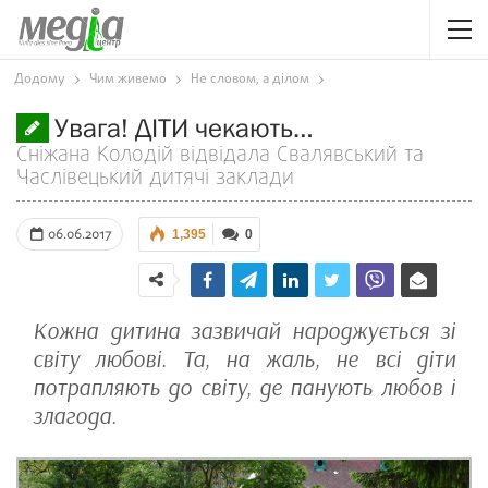
Додому
Чим живемо
Не словом, а ділом
Увага! ДІТИ чекають…
Сніжана Колодій відвідала Свалявський та
Часлівецький дитячі заклади
06.06.2017
1,395
0
Кожна дитина зазвичай народжується зі
світу любові. Та, на жаль, не всі діти
потрапляють до світу, де панують любов і
злагода.