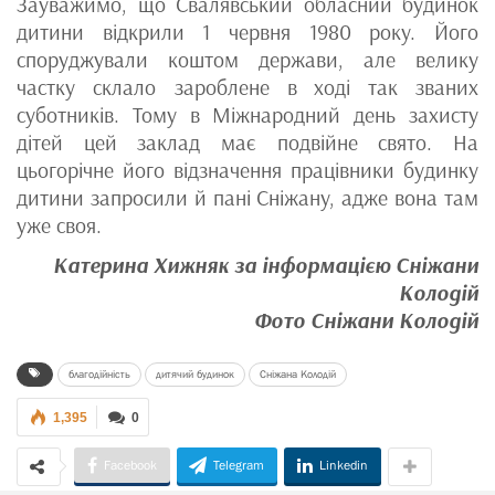
Зауважимо, що Свалявський обласний будинок
дитини відкрили 1 червня 1980 року. Його
споруджували коштом держави, але велику
частку склало зароблене в ході так званих
суботників. Тому в Міжнародний день захисту
дітей цей заклад має подвійне свято. На
цьогорічне його відзначення працівники будинку
дитини запросили й пані Сніжану, адже вона там
уже своя.
Катерина Хижняк за інформацією Сніжани
Колодій
Фото Сніжани Колодій
благодійність
дитячий будинок
Сніжана Колодій
1,395
0
Facebook
Telegram
Linkedin