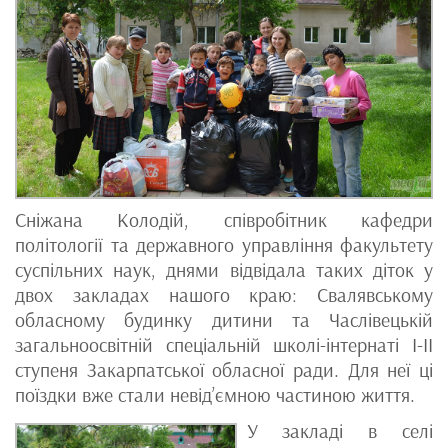
Сніжана Колодій, співробітник кафедри
політології та державного управління факультету
суспільних наук, днями відвідала таких діток у
двох закладах нашого краю: Свалявському
обласному будинку дитини та Часлівецькій
загальноосвітній спеціальній школі-інтернаті I-II
ступеня Закарпатської обласної ради. Для неї ці
поїздки вже стали невід’ємною частиною життя.
У закладі в селі