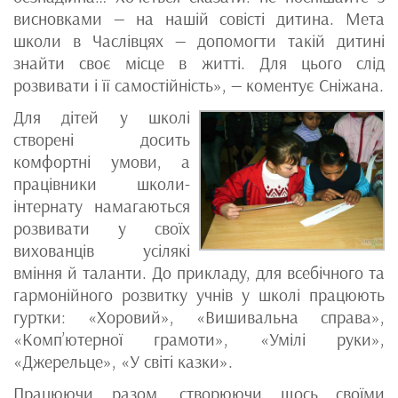
висновками — на нашій совісті дитина. Мета
школи в Часлівцях — допомогти такій дитині
знайти своє місце в житті. Для цього слід
розвивати і її самостійність», — коментує Сніжана.
Для дітей у школі
створені досить
комфортні умови, а
працівники школи-
інтернату намагаються
розвивати у своїх
вихованців усілякі
вміння й таланти. До прикладу, для всебічного та
гармонійного розвитку учнів у школі працюють
гуртки: «Хоровий», «Вишивальна справа»,
«Комп’ютерної грамоти», «Умілі руки»,
«Джерельце», «У світі казки».
Працюючи разом, створюючи щось своїми