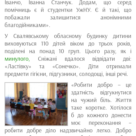
Іванчо, Іванна Станчук. Додам, що серед
помічниць є й студентки УжНУ. Є й такі, що
побажали залишитися анонімними
благодійниками».
У Свалявському обласному будинку дитини
виховуються 110 дітей віком до трьох років,
поділені на понад 10 груп. Цього разу, як і
минулого,
Сніжані вдалося відвідати дві:
«Ластівку» та «Сонечко». Діти отримали
предмети гігієни, підгузники, солодощі, інші речі.
«Робити добро – це
здатність відгукнутися
на чужий біль. Життя
таке коротке. Хотілося
б до кожного донести
моє переконання –
робити добре діло надзвичайно легко. Добро