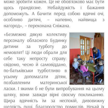
може зробити кожен. Це не обов’язково має бути
щось грандіозне. Небайдужість і бажання
допоможуть. А бачити перед собою вдячні очі,
особливо дитячі, – напевно, найвища з
нагород», – переконана Сніжана.
«Безмежно дякую колективу
персоналу обласного Будинку
дитини за турботу до
немовлят! Ці люди обрали для
себе таку непросту справу:
свідомо, чесно й самовіддано,
по-батьківськи турботливо в
усьому допомагати дітям,
позбавленим материнської
ласки. І якими б не були випробування на цьому
шляху, вони завжди вірні своєму покликанню.
Щира вдячність їм за неспокій, дивовижну
щедрість душі, благородство помислів. Нехай їх