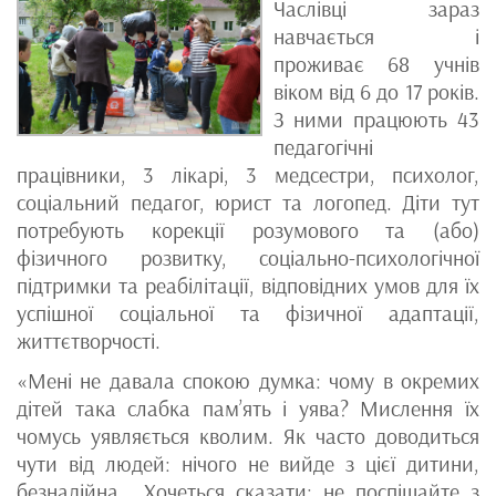
Часлівці зараз
навчається і
проживає 68 учнів
віком від 6 до 17 років.
З ними працюють 43
педагогічні
працівники, 3 лікарі, 3 медсестри, психолог,
соціальний педагог, юрист та логопед. Діти тут
потребують корекції розумового та (або)
фізичного розвитку, соціально-психологічної
підтримки та реабілітації, відповідних умов для їх
успішної соціальної та фізичної адаптації,
життєтворчості.
«Мені не давала спокою думка: чому в окремих
дітей така слабка пам’ять і уява? Мислення їх
чомусь уявляється кволим. Як часто доводиться
чути від людей: нічого не вийде з цієї дитини,
безнадійна… Хочеться сказати: не поспішайте з