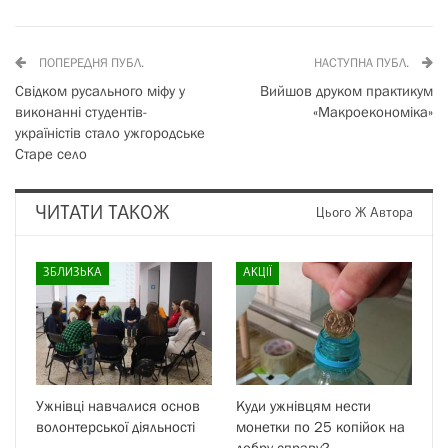
ПОПЕРЕДНЯ ПУБЛ.
НАСТУПНА ПУБЛ.
Свідком русального міфу у
Вийшов друком практикум
виконанні студентів-
«Макроекономіка»
україністів стало ужгородське
Старе село
ЧИТАТИ ТАКОЖ
Цього Ж Автора
ЗБЛИЗЬКА
АКЦІЇ
Ужнівці навчалися основ
Куди ужнівцям нести
волонтерської діяльності
монетки по 25 копійок на
добру справу?