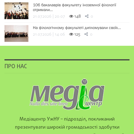
106 бакалаврів факультету іноземної філології
отримали…
21.07.2026 | 20:07
148
0
На філологічному факультеті дипломували своїх…
21.07.2026 | 14:06
125
0
ПРО НАС
Медіацентр УжНУ – підрозділ, покликаний
презентувати широкій громадськості здобутки