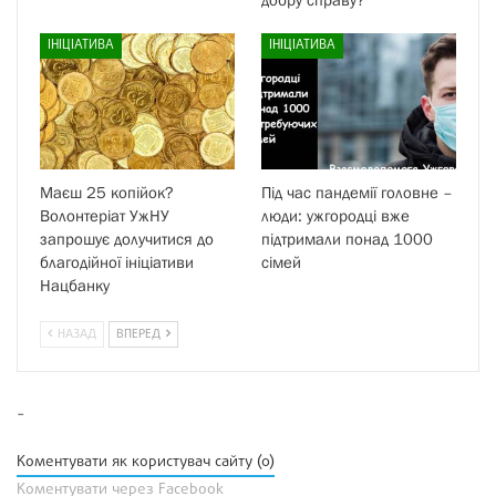
ІНІЦІАТИВА
ІНІЦІАТИВА
Маєш 25 копійок?
Під час пандемії головне –
Волонтеріат УжНУ
люди: ужгородці вже
запрошує долучитися до
підтримали понад 1000
благодійної ініціативи
сімей
Нацбанку
НАЗАД
ВПЕРЕД
-
Коментувати як користувач сайту (0)
Коментувати через Facebook