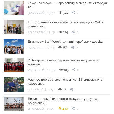
Студенти-медики – про роботу в лікарнях Ужгорода
та…
30.07.2026 | 13:37
322
0
ННІ стоматології та лабораторної медицини УжНУ
розширює…
30.07.2026 | 13:19
114
0
Erasmus+ Staff Week: ужнівці переймали досвід…
27.07.2026 | 17:03
152
0
У Закарпатському художньому музеї урочисто
вручили…
24.07.2026 | 10:39
103
0
Лави офіцерів запасу поповнили 13 випускників
кафедри…
22.07.2026 | 15:51
63
0
Випускникам біологічного факультету вручили
документи…
21.07.2026 | 21:01
410
0