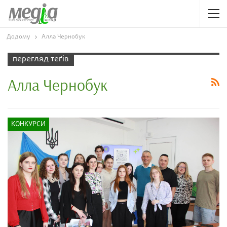
Додому
Алла Чернобук
перегляд теґів
Алла Чернобук
КОНКУРСИ