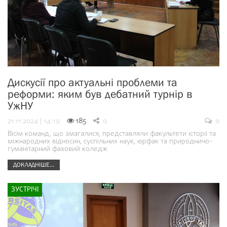
Дискусії про актуальні проблеми та
реформи: яким був дебатний турнір в
УжНУ
21.11.2024 | 14:19
185
0
0
Вісім команд, що змагалися, представляли факультети історії та
міжнародних відносин, суспільних наук, юрфак та природничо-
гуманітарний фаховий коледж
ДОКЛАДНІШЕ...
ЗУСТРІЧІ