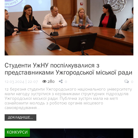
Студенти УжНУ поспілкувалися з
представниками Ужгородської міської ради
12.03.2024 | 22:07
280
0
0
12 березня студенти Ужгородського національного університету
мали нагоду зустрітися з керівниками структурних підрозділів
Ужгородської міської ради. Публічна зустріч мала на меті
ознайомити молодь з роботою органів місцевого
самоврядування…
ДОКЛАДНІШЕ...
КОНКУРСИ