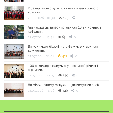
У Закарпатському художньому музеї урочисто
вручили…
24.07.2026 | 10:39
105
0
Лави офіцерів запасу поповнили 13 випускників
кафедри…
22.07.2026 | 15:51
63
0
Випускникам біологічного факультету вручили
документи…
21.07.2026 | 21:01
411
0
106 бакалаврів факультету іноземної філології
отримали…
21.07.2026 | 20:07
149
0
На філологічному факультеті дипломували своїх…
21.07.2026 | 14:06
126
0