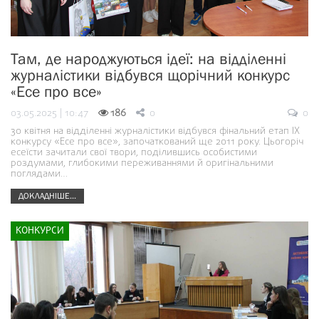
Там, де народжуються ідеї: на відділенні
журналістики відбувся щорічний конкурс
«Есе про все»
03.05.2025 | 10:47
186
0
0
30 квітня на відділенні журналістики відбувся фінальний етап ІХ
конкурсу «Есе про все», започаткований ще 2011 року. Цьогоріч
есеїсти зачитали свої твори, поділившись особистими
роздумами, глибокими переживаннями й оригінальними
поглядами…
ДОКЛАДНІШЕ...
КОНКУРСИ