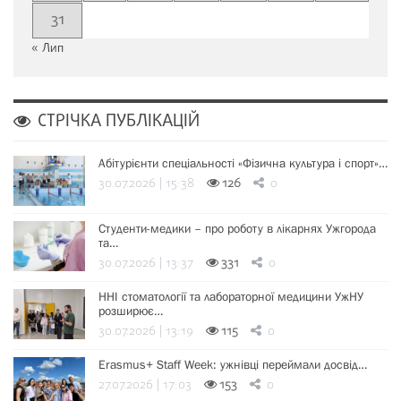
31
« Лип
СТРІЧКА ПУБЛІКАЦІЙ
Абітурієнти спеціальності «Фізична культура і спорт»…
30.07.2026 | 15:38
126
0
Студенти-медики – про роботу в лікарнях Ужгорода
та…
30.07.2026 | 13:37
331
0
ННІ стоматології та лабораторної медицини УжНУ
розширює…
30.07.2026 | 13:19
115
0
Erasmus+ Staff Week: ужнівці переймали досвід…
27.07.2026 | 17:03
153
0