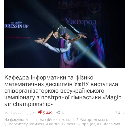
Кафедра інформатики та фізико-
математичних дисциплін УжНУ виступила
співорганізаторкою всеукраїнського
чемпіонату з повітряної гімнастики «Magic
air championship»
19.11.2022 | 15:59
5 229
0
0
На факультеті інформаційних технологій Ужгородського
університету насичений не тільки освітній процес, а й дозвілля