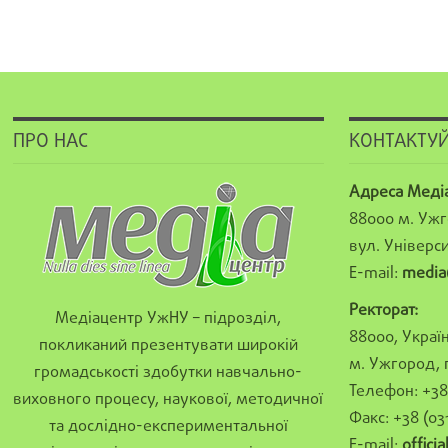
ПРО НАС
КОНТАКТУЙ
Адреса Меді
88000 м. Ужг
вул. Універси
E-mail:
media
Ректорат:
Медіацентр УжНУ – підрозділ,
88000, Україн
покликаний презентувати широкій
м. Ужгород, 
громадськості здобутки навчально-
Телефон: +38 
виховного процесу, наукової, методичної
Факс: +38 (03
та дослідно-експериментальної
E-mail:
offici