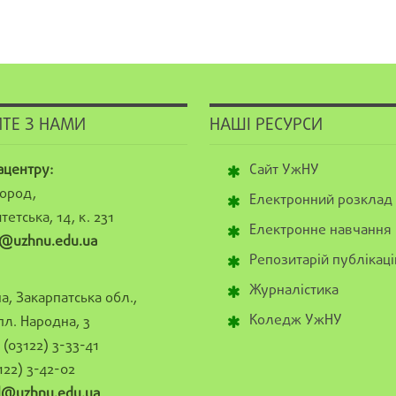
ТЕ З НАМИ
НАШІ РЕСУРСИ
ацентру:
Сайт УжНУ
ород,
Електронний розклад
тетська, 14, к. 231
Електронне навчання
@uzhnu.edu.ua
Репозитарій публікаці
Журналістика
а, Закарпатська обл.,
Коледж УжНУ
пл. Народна, 3
(03122) 3-33-41
122) 3-42-02
al@uzhnu.edu.ua