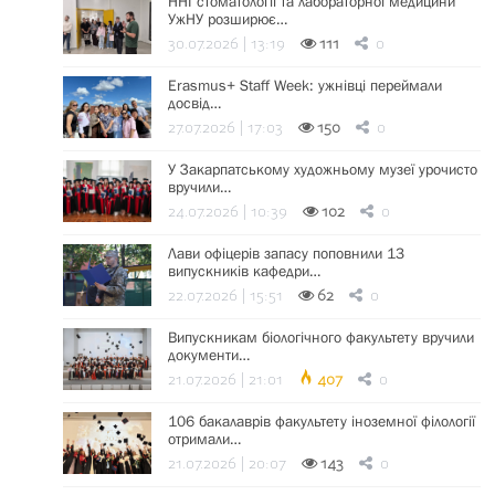
ННІ стоматології та лабораторної медицини
УжНУ розширює…
30.07.2026 | 13:19
111
0
Erasmus+ Staff Week: ужнівці переймали
досвід…
27.07.2026 | 17:03
150
0
У Закарпатському художньому музеї урочисто
вручили…
24.07.2026 | 10:39
102
0
Лави офіцерів запасу поповнили 13
випускників кафедри…
22.07.2026 | 15:51
62
0
Випускникам біологічного факультету вручили
документи…
21.07.2026 | 21:01
407
0
106 бакалаврів факультету іноземної філології
отримали…
21.07.2026 | 20:07
143
0