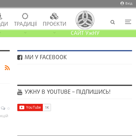
Вхід
ДИ
ТРАДИЦІЇ
ПРОЄКТИ
САЙТ УжНУ
МИ У FACEBOOK
УЖНУ В YOUTUBE – ПІДПИШИСЬ!
0
кцій