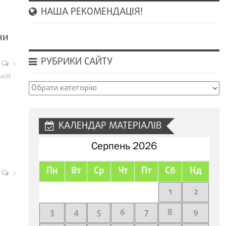
НАША РЕКОМЕНДАЦІЯ!
ни
РУБРИКИ САЙТУ
0
ькій
і
Рубрики
сайту
КАЛЕНДАР МАТЕРІАЛІВ
Серпень 2026
Пн
Вт
Ср
Чт
Пт
Сб
Нд
0
1
2
3
4
5
6
7
8
9