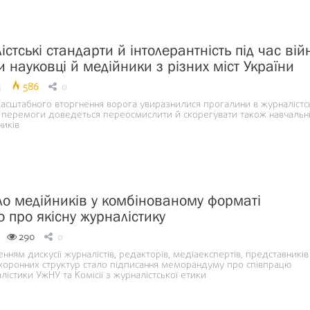
стські стандарти й інтолерантність під час вій
 науковці й медійники з різних міст України
4
586
0
асштабного вторгнення ворога увиразнилися прогалини в журналістс
ля перемоги доведеться переосмислити й скорегувати також навчальн
иків
о медійників у комбінованому форматі
 про якісну журналістику
290
0
ням дискусії журналістів, редакторів, медіаекспертів, представників
хоронних структур стало підписання меморандуму про співпрацю
лістики УжНУ та Комісії з журналістської етики