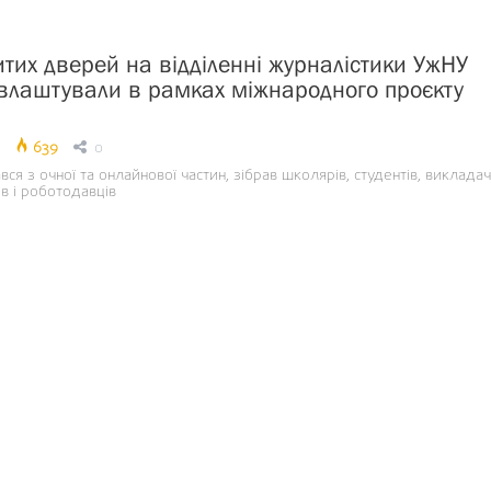
итих дверей на відділенні журналістики УжНУ
 влаштували в рамках міжнародного проєкту
639
0
ся з очної та онлайнової частин, зібрав школярів, студентів, викладачі
в і роботодавців