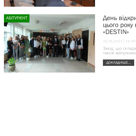
День відкр
АБІТУРІЄНТ
цього року
«DESTIN»
25.05.2021 | 14:00
Захід, що складав
також випускникі
ДОКЛАДНІШЕ...