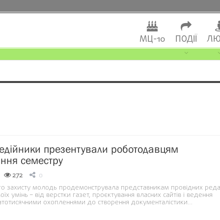
МЦ-10
ПОДІЇ
ЛЮ
едійники презентували роботодавцям
ння семестру
272
0
ого захисту молодь продемонструвала представникам провідних реда
оїх умінь – від верстки газет, проєктування власних сайтів і ведення
атотисячними охопленнями до створення документалістики…