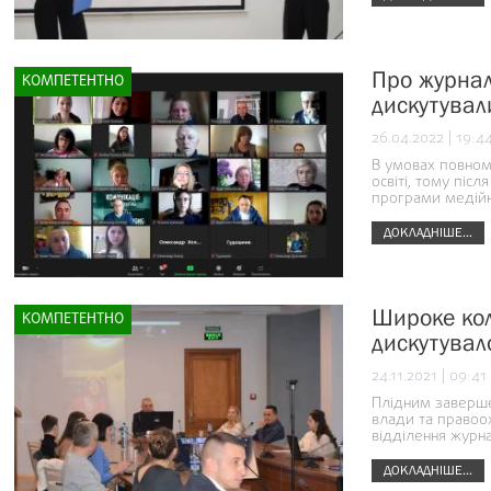
Про журналі
КОМПЕТЕНТНО
дискутували
26.04.2022 | 19:4
В умовах повном
освіті, тому піс
програми медійн
ДОКЛАДНІШЕ...
Широке кол
КОМПЕТЕНТНО
дискутувало
24.11.2021 | 09:41
Плідним завершен
влади та правоо
відділення журна
ДОКЛАДНІШЕ...