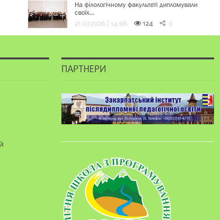
На філологічному факультеті дипломували
своїх…
21.07.2026 | 14:06
124
0
ПАРТНЕРИ
й