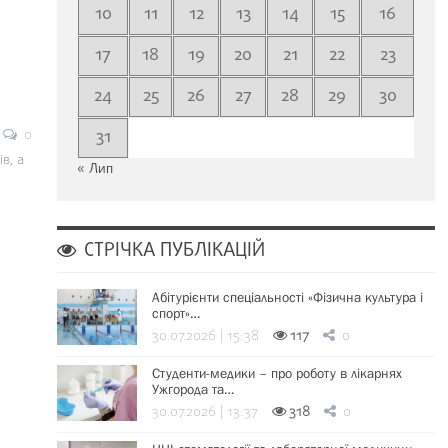
10
11
12
13
14
15
16
17
18
19
20
21
22
23
24
25
26
27
28
29
30
0
31
в, а
« Лип
СТРІЧКА ПУБЛІКАЦІЙ
Абітурієнти спеціальності «Фізична культура і
спорт»…
30.07.2026 | 15:38
117
0
Студенти-медики – про роботу в лікарнях
Ужгорода та…
30.07.2026 | 13:37
318
0