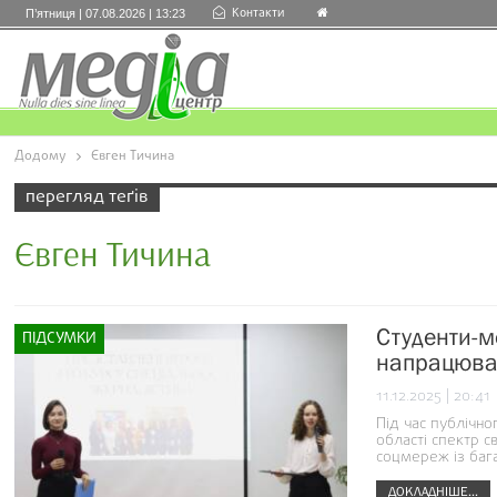
Контакти
П’ятниця | 07.08.2026 | 13:23
Додому
Євген Тичина
перегляд теґів
Євген Тичина
Студенти-м
ПІДСУМКИ
напрацюва
11.12.2025 | 20:41
Під час публічн
області спектр св
соцмереж із баг
ДОКЛАДНІШЕ...