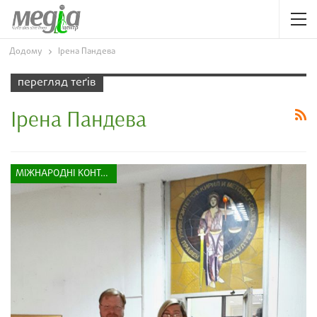
Додому
Ірена Пандева
перегляд теґів
Ірена Пандева
МІЖНАРОДНІ КОНТАКТИ