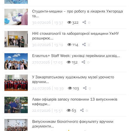
Студенти-медики – про роботу в лікарнях Ужгорода
та…
30.07.2026 | 13:37
322
0
ННІ стоматології та лабораторної медицини УжНУ
розширює…
30.07.2026 | 13:19
114
0
Erasmus+ Staff Week: ужнівці переймали досвід…
27.07.2026 | 17:03
152
0
У Закарпатському художньому музеї урочисто
вручили…
24.07.2026 | 10:39
103
0
Лави офіцерів запасу поповнили 13 випускників
кафедри…
22.07.2026 | 15:51
63
0
Випускникам біологічного факультету вручили
документи…