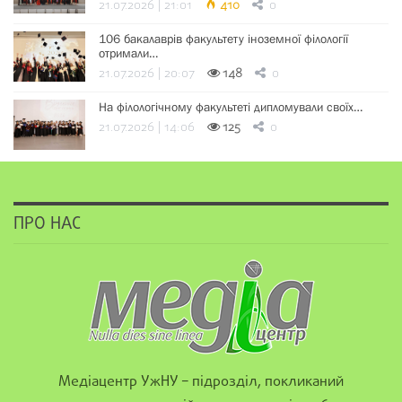
21.07.2026 | 21:01
410
0
106 бакалаврів факультету іноземної філології
отримали…
21.07.2026 | 20:07
148
0
На філологічному факультеті дипломували своїх…
21.07.2026 | 14:06
125
0
ПРО НАС
Медіацентр УжНУ – підрозділ, покликаний