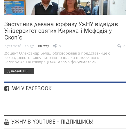
Заступник декана юрфаку УжНУ відвідав
Університет святих Кирила і Мефодія у
Скоп’є
07.11.2018 | 10:37
227
0
0
Доцент Олександр Білаш обговорював з представницею
закордонного вишу питання та шляхи подальшого
налагодження співпраці між двома факультетами
ДОКЛАДНІШЕ...
МИ У FACEBOOK
УЖНУ В YOUTUBE – ПІДПИШИСЬ!