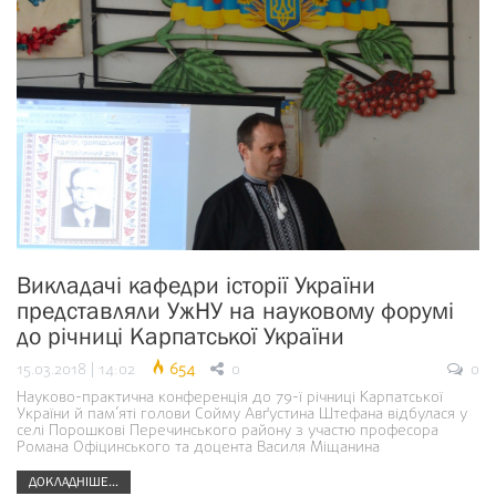
Викладачі кафедри історії України
представляли УжНУ на науковому форумі
до річниці Карпатської України
15.03.2018 | 14:02
654
0
0
Науково-практична конференція до 79-ї річниці Карпатської
України й пам’яті голови Сойму Авґустина Штефана відбулася у
селі Порошкові Перечинського району з участю професора
Романа Офіцинського та доцента Василя Міщанина
ДОКЛАДНІШЕ...