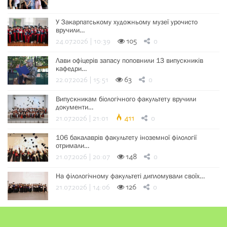
У Закарпатському художньому музеї урочисто
вручили…
24.07.2026 | 10:39
105
0
Лави офіцерів запасу поповнили 13 випускників
кафедри…
22.07.2026 | 15:51
63
0
Випускникам біологічного факультету вручили
документи…
21.07.2026 | 21:01
411
0
106 бакалаврів факультету іноземної філології
отримали…
21.07.2026 | 20:07
148
0
На філологічному факультеті дипломували своїх…
21.07.2026 | 14:06
126
0