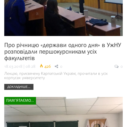
Про річницю «держави одного дня» в УжНУ
розповідали першокурсникам усіх
факультетів
18.03.2018 | 08:28
426
0
0
Лекцію, присвячену Карпатській Україні, прочитали в усіх
корпусах університету
ДОКЛАДНІШЕ...
ПАМ’ЯТАЄМО...