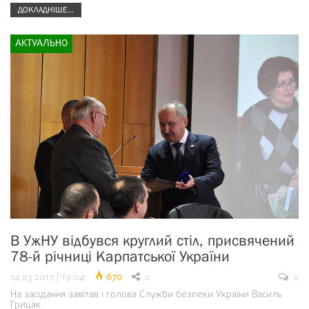
ДОКЛАДНІШЕ...
АКТУАЛЬНО
В УжНУ відбувся круглий стіл, присвячений
78-й річниці Карпатської України
14.03.2017 | 19:04
670
0
0
На засідання завітав і голова Служби безпеки України Василь
Грицак