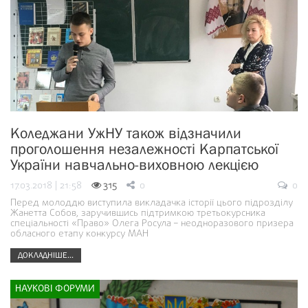
Коледжани УжНУ також відзначили
проголошення незалежності Карпатської
України навчально-виховною лекцією
17.03.2018 | 21:58
315
0
0
Перед молоддю виступила викладачка історії цього підрозділу
Жанетта Собов, заручившись підтримкою третьокурсника
спеціальності «Право» Олега Росула – неодноразового призера
обласного етапу конкурсу МАН
ДОКЛАДНІШЕ...
НАУКОВІ ФОРУМИ