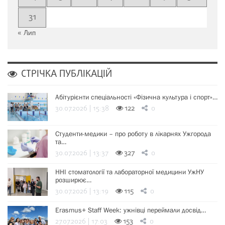
31
« Лип
СТРІЧКА ПУБЛІКАЦІЙ
Абітурієнти спеціальності «Фізична культура і спорт»…
30.07.2026 | 15:38
122
0
Студенти-медики – про роботу в лікарнях Ужгорода
та…
30.07.2026 | 13:37
327
0
ННІ стоматології та лабораторної медицини УжНУ
розширює…
30.07.2026 | 13:19
115
0
Erasmus+ Staff Week: ужнівці переймали досвід…
27.07.2026 | 17:03
153
0