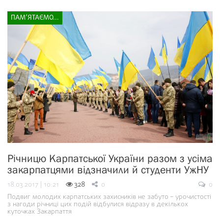
ПАМ’ЯТАЄМО...
Річницю Карпатської України разом з усіма
закарпатцями відзначили й студенти УжНУ
18.03.2017 | 10:21
328
0
0
Подвиг молодих карпатських захисників не забуто – урочистості
з нагоди річниці цих подій відбулися відразу в декількох
куточках Закарпаття