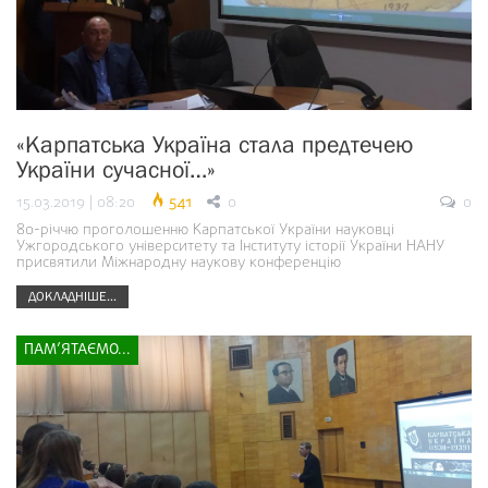
«Карпатська Україна стала предтечею
України сучасної…»
15.03.2019 | 08:20
541
0
0
80-річчю проголошенню Карпатської України науковці
Ужгородського університету та Інституту історії України НАНУ
присвятили Міжнародну наукову конференцію
ДОКЛАДНІШЕ...
ПАМ’ЯТАЄМО...