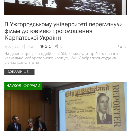
В Ужгородському університеті переглянули
фільм до ювілею проголошення
Карпатської України
15.03.2019 | 17:49
212
0
0
На демонстрацію в одній із найбільших аудиторій головного
навчально-лабораторного корпусу УжНУ зібралися студенти
різних факультетів
ДОКЛАДНІШЕ...
НАУКОВІ ФОРУМИ