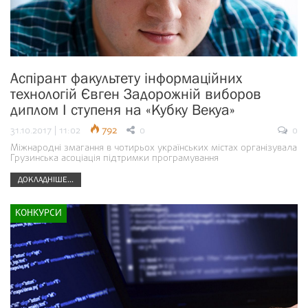
Аспірант факультету інформаційних
технологій Євген Задорожній виборов
диплом І ступеня на «Кубку Векуа»
31.10.2017 | 11:02
792
0
0
Міжнародні змагання в чотирьох українських містах організувала
Грузинська асоціація підтримки програмування
ДОКЛАДНІШЕ...
КОНКУРСИ