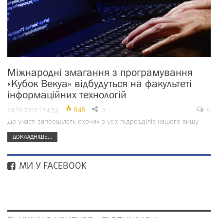
Міжнародні змагання з програмування
«Кубок Векуа» відбудуться на факультеті
інформаційних технологій
24.10.2017 | 14:53
646
0
0
До участі запрошують охочих з усіх підрозділів нашого вишу
ДОКЛАДНІШЕ...
МИ У FACEBOOK