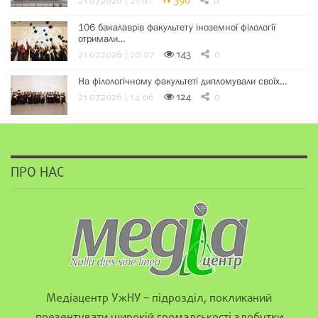
21.07.2026 | 21:01
396
0
106 бакалаврів факультету іноземної філології
отримали…
21.07.2026 | 20:07
143
0
На філологічному факультеті дипломували своїх…
21.07.2026 | 14:06
124
0
ПРО НАС
Медіацентр УжНУ – підрозділ, покликаний
презентувати широкій громадськості здобутки