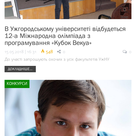
В Ужгородському університеті відбудеться
12-а Міжнародна олімпіада з
програмування «Кубок Векуа»
15.05.2018 | 16:31
548
0
0
До участі запрошують охочих з усіх факультетів УжНУ
ДОКЛАДНІШЕ...
КОНКУРСИ