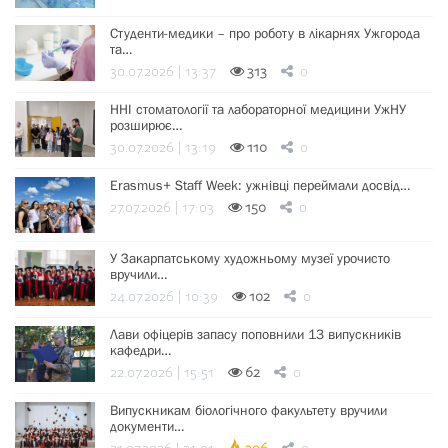
Студенти-медики – про роботу в лікарнях Ужгорода
та…
30.07.2026 | 13:37
313
0
ННІ стоматології та лабораторної медицини УжНУ
розширює…
30.07.2026 | 13:19
110
0
Erasmus+ Staff Week: ужнівці переймали досвід…
27.07.2026 | 17:03
150
0
У Закарпатському художньому музеї урочисто
вручили…
24.07.2026 | 10:39
102
0
Лави офіцерів запасу поповнили 13 випускників
кафедри…
22.07.2026 | 15:51
62
0
Випускникам біологічного факультету вручили
документи…