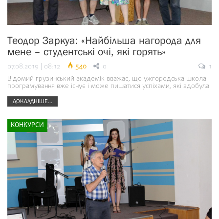
Теодор Заркуа: «Найбільша нагорода для
мене – студентські очі, які горять»
07.08.2019 | 08:12
540
0
1
Відомий грузинський академік вважає, що ужгородська школа
програмування вже існує і може пишатися успіхами, які здобула
ДОКЛАДНІШЕ...
КОНКУРСИ