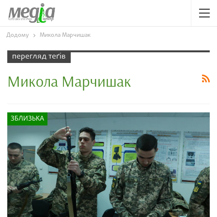
Додому
Микола Марчишак
перегляд теґів
Микола Марчишак
ЗБЛИЗЬКА