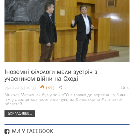
Іноземні філологи мали зустріч з
учасником війни на Сході
05.10.2015 | 16:33
1 013
0
0
Микола Марчишак був у зоні АТО з травня до вересня – у більш
ніж у двадцятьох населених пунктах Донецької та Луганської
областей
ДОКЛАДНІШЕ...
МИ У FACEBOOK