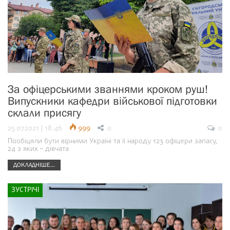
За офіцерськими званнями кроком руш!
Випускники кафедри військової підготовки
склали присягу
25.07.2021 | 18:46
999
0
0
Пообіцяли бути вірними Україні та її народу 123 офіцери запасу,
24 з яких – дівчата
ДОКЛАДНІШЕ...
ЗУСТРІЧІ