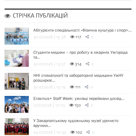
СТРІЧКА ПУБЛІКАЦІЙ
Абітурієнти спеціальності «Фізична культура і спорт»…
30.07.2026 | 15:38
117
0
Студенти-медики – про роботу в лікарнях Ужгорода
та…
30.07.2026 | 13:37
314
0
ННІ стоматології та лабораторної медицини УжНУ
розширює…
30.07.2026 | 13:19
111
0
Erasmus+ Staff Week: ужнівці переймали досвід…
27.07.2026 | 17:03
150
0
У Закарпатському художньому музеї урочисто
вручили…
24.07.2026 | 10:39
102
0