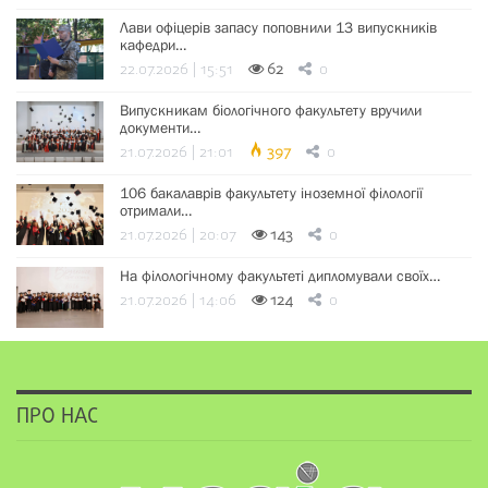
Лави офіцерів запасу поповнили 13 випускників
кафедри…
22.07.2026 | 15:51
62
0
Випускникам біологічного факультету вручили
документи…
21.07.2026 | 21:01
397
0
106 бакалаврів факультету іноземної філології
отримали…
21.07.2026 | 20:07
143
0
На філологічному факультеті дипломували своїх…
21.07.2026 | 14:06
124
0
ПРО НАС