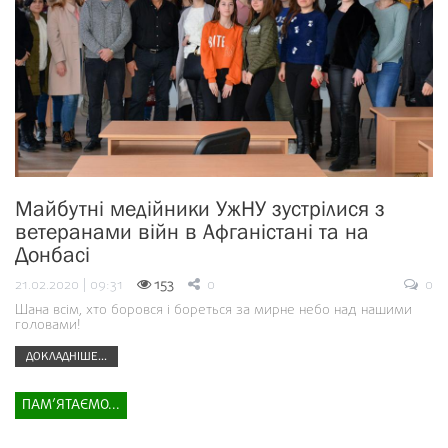
Майбутні медійники УжНУ зустрілися з
ветеранами війн в Афганістані та на
Донбасі
21.02.2020 | 09:31
153
0
0
Шана всім, хто боровся і бореться за мирне небо над нашими
головами!
ДОКЛАДНІШЕ...
ПАМ’ЯТАЄМО...