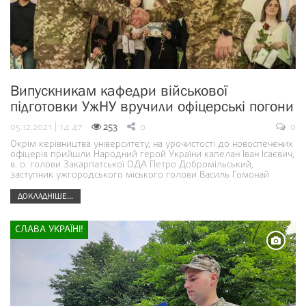
Випускникам кафедри військової
підготовки УжНУ вручили офіцерські погони
05.12.2021 | 14:47
253
0
0
Окрім керівництва університету, на урочистості до новоспечених
офіцерів прийшли Народний герой України капелан Іван Ісаєвич,
в. о. голови Закарпатської ОДА Петро Добромільський,
заступник ужгородського міського голови Василь Гомонай
ДОКЛАДНІШЕ...
СЛАВА УКРАЇНІ!