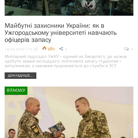
Майбутні захисники України: як в
Ужгородському університеті навчають
офіцерів запасу
14.04.2022 | 12:36
980
0
0
Мілітарний підрозділ УжНУ – єдиний на Закарпатті, де можна
здобути звання молодшого лейтенанта запасу студентам і
випускникам, а навчання прирівнюється до служби в ЗСУ
ДОКЛАДНІШЕ...
ВІТАЄМО!