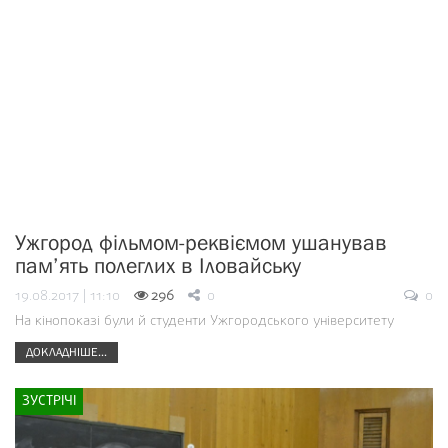
Ужгород фільмом-реквіємом ушанував
пам’ять полеглих в Іловайську
19.08.2017 | 11:10
296
0
0
На кінопоказі були й студенти Ужгородського університету
ДОКЛАДНІШЕ...
ЗУСТРІЧІ