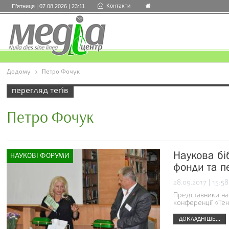
Контакти
П’ятниця | 07.08.2026 | 23:11
Додому
Петро Фочук
перегляд теґів
Петро Фочук
Наукова біб
НАУКОВІ ФОРУМИ
фонди та п
28.09.2017 | 15:58
Представники наш
конференції «Тенд
ДОКЛАДНІШЕ...