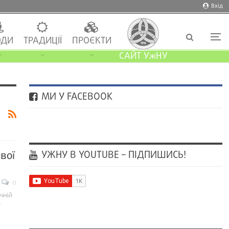
Вхід
ДИ
ТРАДИЦІЇ
ПРОЄКТИ
САЙТ УжНУ
МИ У FACEBOOK
УЖНУ В YOUTUBE – ПІДПИШИСЬ!
вої
0
чній
.