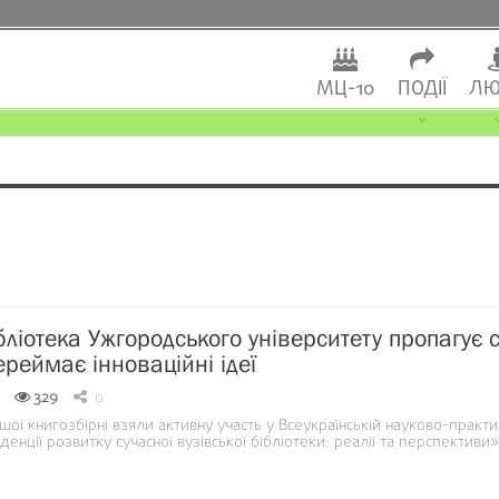
МЦ-10
ПОДІЇ
ЛЮ
ліотека Ужгородського університету пропагує с
ереймає інноваційні ідеї
329
0
ої книгозбірні взяли активну участь у Всеукраїнській науково-практи
енції розвитку сучасної вузівської бібліотеки: реалії та перспективи»