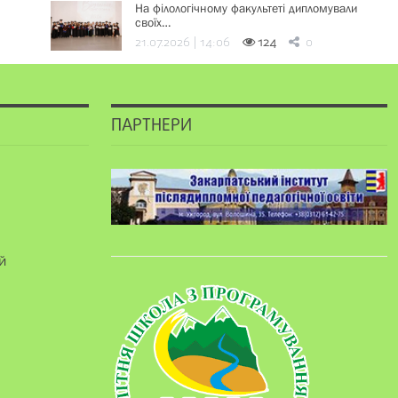
На філологічному факультеті дипломували
своїх…
21.07.2026 | 14:06
124
0
ПАРТНЕРИ
й