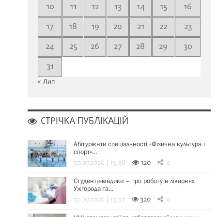
10
11
12
13
14
15
16
17
18
19
20
21
22
23
24
25
26
27
28
29
30
31
« Лип
СТРІЧКА ПУБЛІКАЦІЙ
Абітурієнти спеціальності «Фізична культура і
спорт»…
30.07.2026 | 15:38
120
0
Студенти-медики – про роботу в лікарнях
Ужгорода та…
30.07.2026 | 13:37
320
0