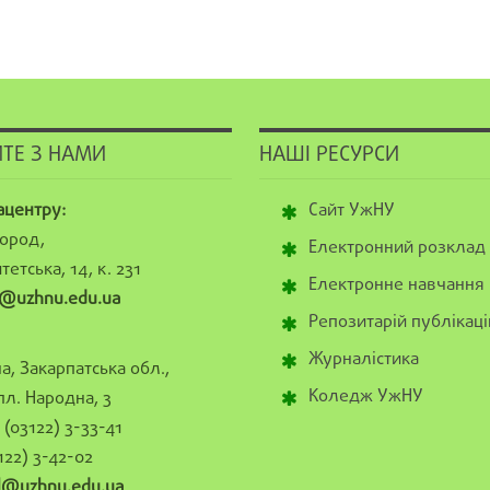
ТЕ З НАМИ
НАШІ РЕСУРСИ
ацентру:
Сайт УжНУ
ород,
Електронний розклад
тетська, 14, к. 231
Електронне навчання
@uzhnu.edu.ua
Репозитарій публікаці
Журналістика
а, Закарпатська обл.,
Коледж УжНУ
пл. Народна, 3
(03122) 3-33-41
122) 3-42-02
al@uzhnu.edu.ua