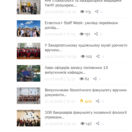
ННІ стоматології та лабораторної медицини
УжНУ розширює…
30.07.2026 | 13:19
113
0
Erasmus+ Staff Week: ужнівці переймали
досвід…
27.07.2026 | 17:03
151
0
У Закарпатському художньому музеї урочисто
вручили…
24.07.2026 | 10:39
102
0
Лави офіцерів запасу поповнили 13
випускників кафедри…
22.07.2026 | 15:51
62
0
Випускникам біологічного факультету вручили
документи…
21.07.2026 | 21:01
409
0
106 бакалаврів факультету іноземної філології
отримали…
21.07.2026 | 20:07
147
0