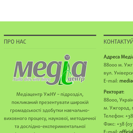
ПРО НАС
КОНТАКТУЙ
Адреса Меді
88000 м. Ужг
вул. Універси
E-mail:
media
Ректорат:
Медіацентр УжНУ – підрозділ,
88000, Україн
покликаний презентувати широкій
м. Ужгород, 
громадськості здобутки навчально-
Телефон: +38 
виховного процесу, наукової, методичної
Факс: +38 (03
та дослідно-експериментальної
E-mail:
offici