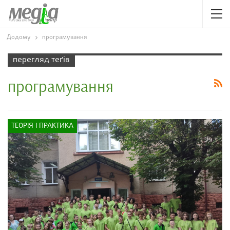
Додому
програмування
перегляд теґів
програмування
ТЕОРІЯ І ПРАКТИКА