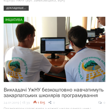
корпусі УжНУ (вул. Заньковецької, 89А)
ДОКЛАДНІШЕ...
ІНІЦІАТИВА
Викладачі УжНУ безкоштовно навчатимуть
закарпатських школярів програмування
24.01.2019 | 18:39
1 615
0
0
Організатори готові взяти з кожної школи одного учня і