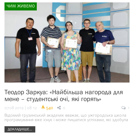
ЧИМ ЖИВЕМО
Теодор Заркуа: «Найбільша нагорода для
мене – студентські очі, які горять»
07.08.2019 | 08:12
540
0
1
Відомий грузинський академік вважає, що ужгородська школа
програмування вже існує і може пишатися успіхами, які здобула
ДОКЛАДНІШЕ...