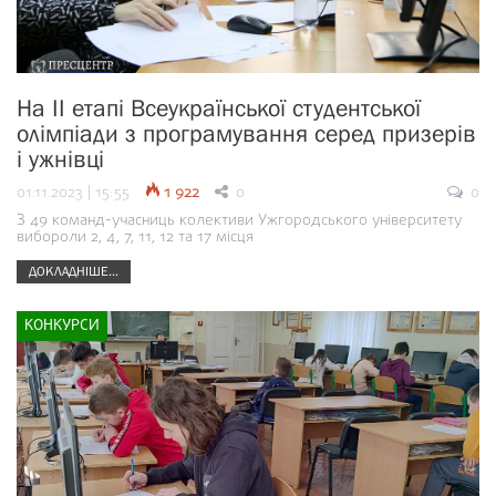
На ІІ етапі Всеукраїнської студентської
олімпіади з програмування серед призерів
і ужнівці
01.11.2023 | 15:55
1 922
0
0
З 49 команд-учасниць колективи Ужгородського університету
вибороли 2, 4, 7, 11, 12 та 17 місця
ДОКЛАДНІШЕ...
КОНКУРСИ