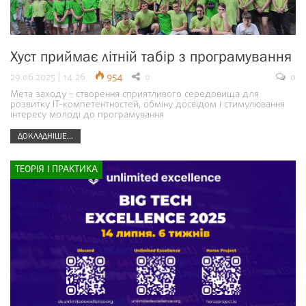
Хуст приймає літній табір з програмування
29.06.2025 | 14:26
954
0
0
Мета заходу – створення сприятливого середовища для
розвитку ІТ-компетентностей, обміну досвідом і стимулювання
інтересу молоді до програмування
ДОКЛАДНІШЕ...
ТЕОРІЯ І ПРАКТИКА