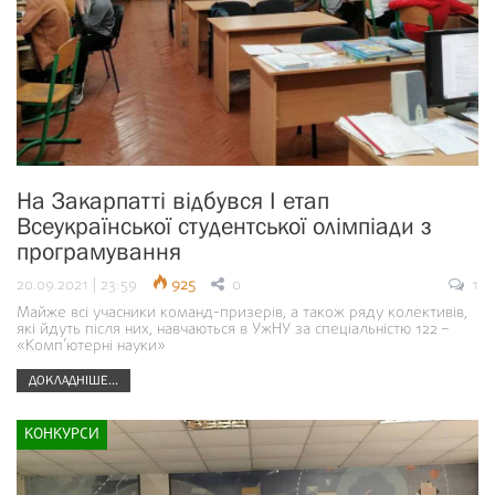
На Закарпатті відбувся І етап
Всеукраїнської студентської олімпіади з
програмування
20.09.2021 | 23:59
925
0
1
Майже всі учасники команд-призерів, а також ряду колективів,
які йдуть після них, навчаються в УжНУ за спеціальністю 122 –
«Комп’ютерні науки»
ДОКЛАДНІШЕ...
КОНКУРСИ