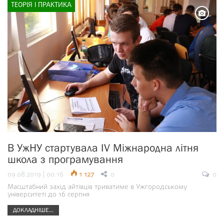
ТЕОРІЯ І ПРАКТИКА
В УжНУ стартувала IV Міжнародна літня
школа з програмування
09.08.2019 | 00:16
1 127
0
0
Масштабний захід айтівців триватиме в Ужгородському
університеті до 16 серпня
ДОКЛАДНІШЕ...