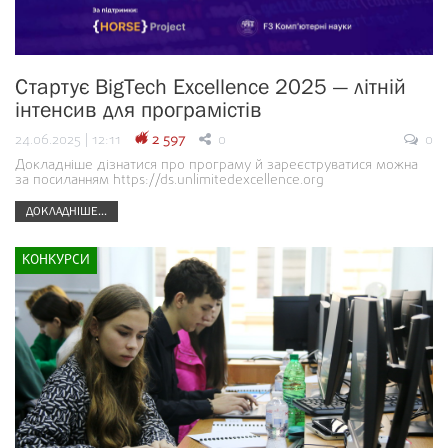
Стартує BigTech Excellence 2025 — літній
інтенсив для програмістів
24.06.2025 | 12:11
2 597
0
0
Докладніше дізнатися про програму й зареєструватися можна
за посиланням https://ds.unlimitedexcellence.org
ДОКЛАДНІШЕ...
КОНКУРСИ