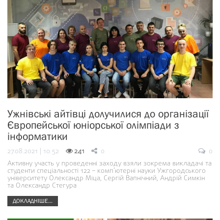
Ужнівські айтівці долучилися до організації
Європейської юніорської олімпіади з
інформатики
27.08.2021 | 10:52
241
0
0
Активну участь у проведенні заходу взяли зокрема викладачі та
студенти спеціальності 122 – комп’ютерні науки Ужгородського
університету Олександр Міца, Сергій Вапнічний, Андрій Симкін
та Олександр Стегура
ДОКЛАДНІШЕ...