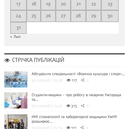
17
18
19
20
21
22
23
24
25
26
27
28
29
30
31
« Лип
СТРІЧКА ПУБЛІКАЦІЙ
Абітурієнти спеціальності «Фізична культура і спорт»…
30.07.2026 | 15:38
117
0
Студенти-медики – про роботу в лікарнях Ужгорода
та…
30.07.2026 | 13:37
315
0
ННІ стоматології та лабораторної медицини УжНУ
розширює…
30.07.2026 | 13:19
111
0