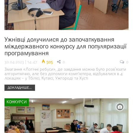
Ужнівці долучилися до започаткування
міждержавного конкурсу для популяризації
програмування
30.04.2023 | 14:47
505
0
0
Змагання «Логічні ребуси», де завдання можна було розв’язати
алгоритмічно, але без допомоги комп'ютера, відбувалися в 4
локаціях – у Тбілісі, Кутаїсі, Ужгороді та Хусті
ДОКЛАДНІШЕ...
КОНКУРСИ