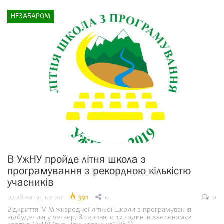
НЕЗАБАРОМ
В УжНУ пройде літня школа з
програмування з рекордною кількістю
учасників
07.08.2019 | 07:04
391
0
0
Відкриття IV Міжнародної літньої школи з програмування
відбудеться у четвер, 8 серпня, о 17 годині в «зеленому»