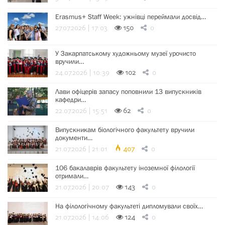
Erasmus+ Staff Week: ужнівці переймали досвід…
27.07.2026 | 17:03
150
0
У Закарпатському художньому музеї урочисто
вручили…
24.07.2026 | 10:39
102
0
Лави офіцерів запасу поповнили 13 випускників
кафедри…
22.07.2026 | 15:51
62
0
Випускникам біологічного факультету вручили
документи…
21.07.2026 | 21:01
407
0
106 бакалаврів факультету іноземної філології
отримали…
21.07.2026 | 20:07
143
0
На філологічному факультеті дипломували своїх…
21.07.2026 | 14:06
124
0