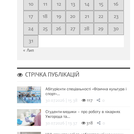
10
11
12
13
14
15
16
17
18
19
20
21
22
23
24
25
26
27
28
29
30
31
« Лип
СТРІЧКА ПУБЛІКАЦІЙ
Абітурієнти спеціальності «Фізична культура і
спорт»…
30.07.2026 | 15:38
117
0
Студенти-медики – про роботу в лікарнях
Ужгорода та…
30.07.2026 | 13:37
318
0