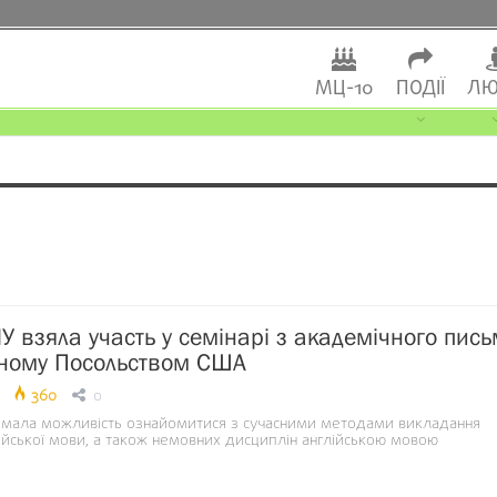
МЦ-10
ПОДІЇ
ЛЮ
У взяла участь у семінарі з академічного пись
аному Посольством США
360
0
 мала можливість ознайомитися з сучасними методами викладання
ійської мови, а також немовних дисциплін англійською мовою