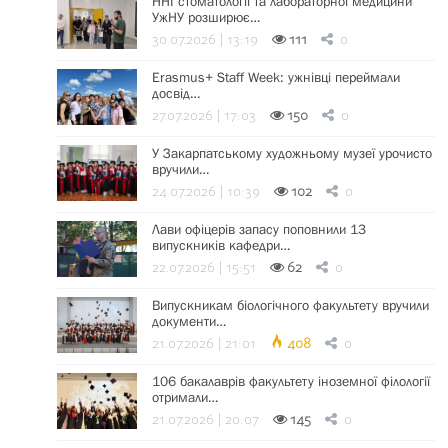
ННІ стоматології та лабораторної медицини
УжНУ розширює…
30.07.2026 | 13:19
111
0
Erasmus+ Staff Week: ужнівці переймали
досвід…
27.07.2026 | 17:03
150
0
У Закарпатському художньому музеї урочисто
вручили…
24.07.2026 | 10:39
102
0
Лави офіцерів запасу поповнили 13
випускників кафедри…
22.07.2026 | 15:51
62
0
Випускникам біологічного факультету вручили
документи…
21.07.2026 | 21:01
408
0
106 бакалаврів факультету іноземної філології
отримали…
21.07.2026 | 20:07
145
0