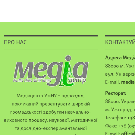
ПРО НАС
КОНТАКТУЙ
Адреса Меді
88000 м. Ужг
вул. Універси
E-mail:
media
Ректорат:
Медіацентр УжНУ – підрозділ,
88000, Україн
покликаний презентувати широкій
м. Ужгород, 
громадськості здобутки навчально-
Телефон: +38 
виховного процесу, наукової, методичної
Факс: +38 (03
та дослідно-експериментальної
E-mail:
offici