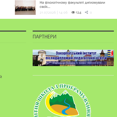
На філологічному факультеті дипломували
своїх…
21.07.2026 | 14:06
124
0
ПАРТНЕРИ
й