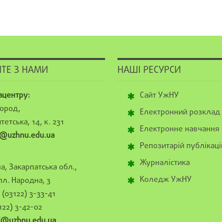
ТЕ З НАМИ
НАШІ РЕСУРСИ
ацентру:
Сайт УжНУ
ород,
Електронний розклад
тетська, 14, к. 231
Електронне навчання
@uzhnu.edu.ua
Репозитарій публікаці
Журналістика
а, Закарпатська обл.,
Коледж УжНУ
пл. Народна, 3
(03122) 3-33-41
122) 3-42-02
al@uzhnu.edu.ua