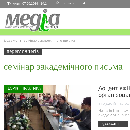
Контакти
П’ятниця | 07.08.2026 | 14:24
Додому
семінар закадемічного письма
перегляд теґів
семінар закадемічного письма
Доцент УжН
ТЕОРІЯ І ПРАКТИКА
організов
11.03.2018 | 12:00
Наталія Попович
академічної англ
ДОКЛАДНІШЕ...