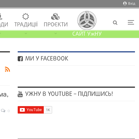
Вхід
ДИ
ТРАДИЦІЇ
ПРОЄКТИ
САЙТ УжНУ
МИ У FACEBOOK
УЖНУ В YOUTUBE – ПІДПИШИСЬ!
ма,
0