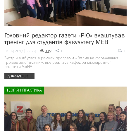
Головний редактор газети «РІО» влаштував
тренінг для студентів факультету МЕВ
01.04.2017 | 22:24
339
0
0
Зустріч відбулася в рамках програми «Вплив на формування
громадської думки», яку реалізує кафедра міжнародної
політики УжНУ
ДОКЛАДНІШЕ...
ТЕОРІЯ І ПРАКТИКА