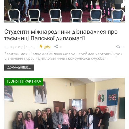
Студенти-міжнародники дізнавалися про
таємниці Папської дипломатії
05.05.2017 | 15:14
369
0
0
Завдяки лекції владики Мілана молодь зробила черговий крок
у вивченні курсу «Дипломатична і консульська служба»
ДОКЛАДНІШЕ...
ТЕОРІЯ І ПРАКТИКА