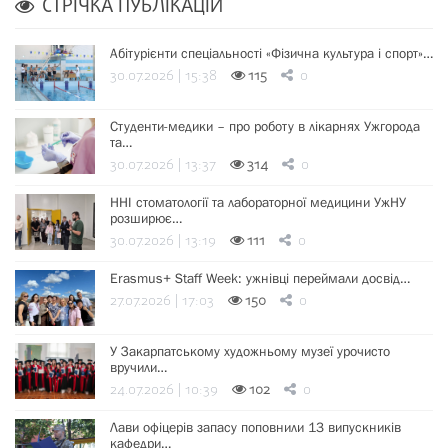
СТРІЧКА ПУБЛІКАЦІЙ
Абітурієнти спеціальності «Фізична культура і спорт»…
30.07.2026 | 15:38
115
0
Студенти-медики – про роботу в лікарнях Ужгорода
та…
30.07.2026 | 13:37
314
0
ННІ стоматології та лабораторної медицини УжНУ
розширює…
30.07.2026 | 13:19
111
0
Erasmus+ Staff Week: ужнівці переймали досвід…
27.07.2026 | 17:03
150
0
У Закарпатському художньому музеї урочисто
вручили…
24.07.2026 | 10:39
102
0
Лави офіцерів запасу поповнили 13 випускників
кафедри…