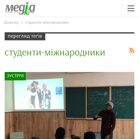
Додому
студенти-міжнародники
перегляд теґів
студенти-міжнародники
ЗУСТРІЧІ