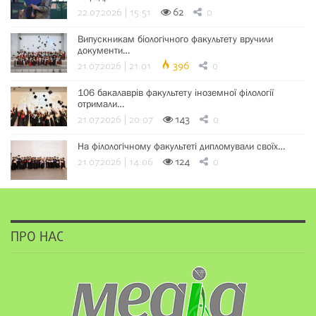
22.07.2026 | 15:51
62
0
Випускникам біологічного факультету вручили
документи…
21.07.2026 | 21:01
396
0
106 бакалаврів факультету іноземної філології
отримали…
21.07.2026 | 20:07
143
0
На філологічному факультеті дипломували своїх…
21.07.2026 | 14:06
124
0
ПРО НАС