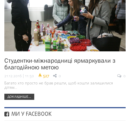
Студентки-міжнародниці ярмаркували з
благодійною метою
21.12.2016 | 11:50
527
0
0
Багато хто просто не брав решти, щоб кошти залишилися
дітям...
ДОКЛАДНІШЕ...
МИ У FACEBOOK