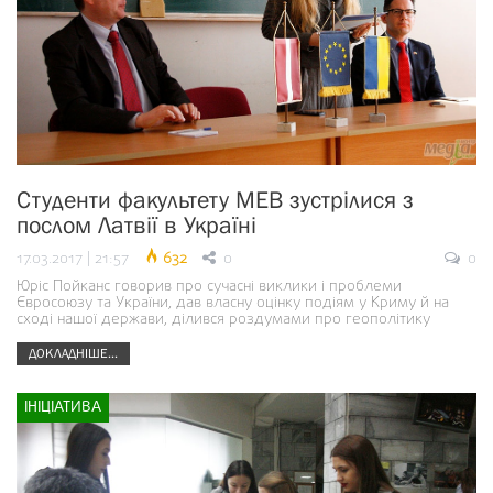
Студенти факультету МЕВ зустрілися з
послом Латвії в Україні
17.03.2017 | 21:57
632
0
0
Юріс Пойканс говорив про сучасні виклики і проблеми
Євросоюзу та України, дав власну оцінку подіям у Криму й на
сході нашої держави, ділився роздумами про геополітику
ДОКЛАДНІШЕ...
ІНІЦІАТИВА