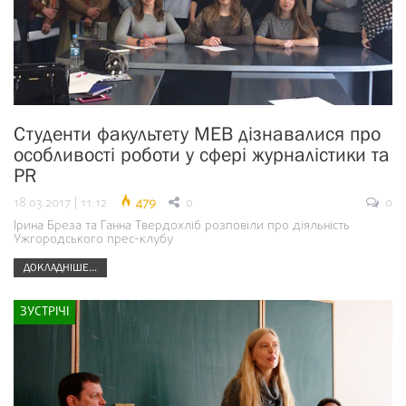
Студенти факультету МЕВ дізнавалися про
особливості роботи у сфері журналістики та
PR
18.03.2017 | 11:12
479
0
0
Ірина Бреза та Ганна Твердохліб розповіли про діяльність
Ужгородського прес-клубу
ДОКЛАДНІШЕ...
ЗУСТРІЧІ