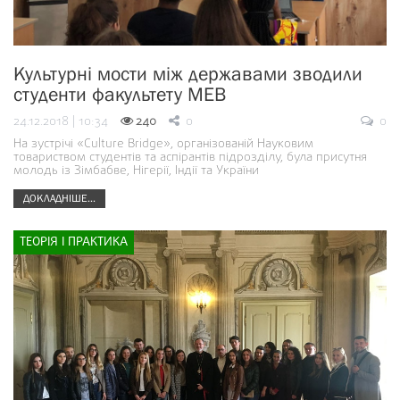
Культурні мости між державами зводили
студенти факультету МЕВ
24.12.2018 | 10:34
240
0
0
На зустрічі «Culture Bridge», організованій Науковим
товариством студентів та аспірантів підрозділу, була присутня
молодь із Зімбабве, Нігерії, Індії та України
ДОКЛАДНІШЕ...
ТЕОРІЯ І ПРАКТИКА