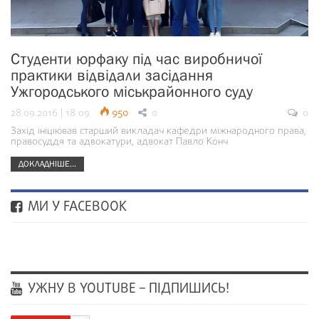
Студенти юрфаку під час виробничої
практики відвідали засідання
Ужгородського міськрайонного суду
28.09.2016 | 18:09
950
0
0
Захід ініціював старший викладач кафедри міжнародного права,
правосуддя та адвокатури, адвокат Павло Конч
ДОКЛАДНІШЕ...
МИ У FACEBOOK
УЖНУ В YOUTUBE – ПІДПИШИСЬ!