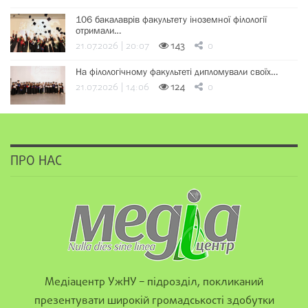
106 бакалаврів факультету іноземної філології
отримали…
21.07.2026 | 20:07
143
0
На філологічному факультеті дипломували своїх…
21.07.2026 | 14:06
124
0
ПРО НАС
Медіацентр УжНУ – підрозділ, покликаний
презентувати широкій громадськості здобутки