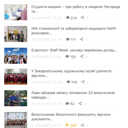
Студенти-медики – про роботу в лікарнях Ужгорода
та…
30.07.2026 | 13:37
314
0
ННІ стоматології та лабораторної медицини УжНУ
розширює…
30.07.2026 | 13:19
111
0
Erasmus+ Staff Week: ужнівці переймали досвід…
27.07.2026 | 17:03
150
0
У Закарпатському художньому музеї урочисто
вручили…
24.07.2026 | 10:39
102
0
Лави офіцерів запасу поповнили 13 випускників
кафедри…
22.07.2026 | 15:51
62
0
Випускникам біологічного факультету вручили
документи…
21.07.2026 | 21:01
396
0