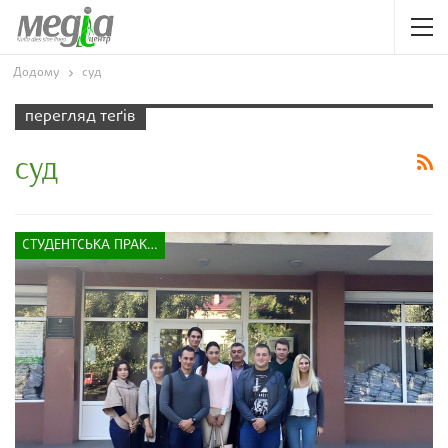
Додому
суд
перегляд теґів
суд
СТУДЕНТСЬКА ПРАКТИКА