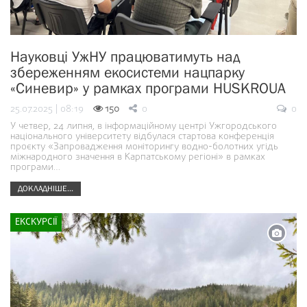
Науковці УжНУ працюватимуть над
збереженням екосистеми нацпарку
«Синевир» у рамках програми HUSKROUA
25.07.2025 | 08:19
150
0
0
У четвер, 24 липня, в інформаційному центрі Ужгородського
національного університету відбулася стартова конференція
проєкту «Запровадження моніторингу водно-болотних угідь
міжнародного значення в Карпатському регіоні» в рамках
програми…
ДОКЛАДНІШЕ...
ЕКСКУРСІЇ