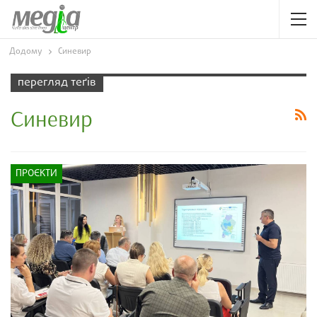
Додому
Синевир
перегляд теґів
Синевир
ПРОЄКТИ