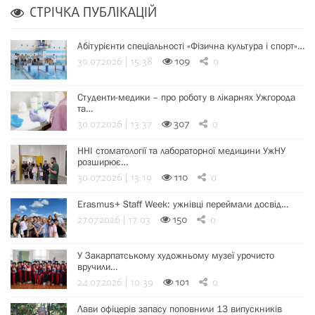
СТРІЧКА ПУБЛІКАЦІЙ
Абітурієнти спеціальності «Фізична культура і спорт»…
30.07.2026 | 15:38
109
0
Студенти-медики – про роботу в лікарнях Ужгорода
та…
30.07.2026 | 13:37
307
0
ННІ стоматології та лабораторної медицини УжНУ
розширює…
30.07.2026 | 13:19
110
0
Erasmus+ Staff Week: ужнівці переймали досвід…
27.07.2026 | 17:03
150
0
У Закарпатському художньому музеї урочисто
вручили…
24.07.2026 | 10:39
101
0
Лави офіцерів запасу поповнили 13 випускників