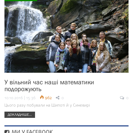
У вільний час наші математики
подорожують
10.10.2016 | 15:36
962
0
0
Цього разу побували на Шипоті й у Синевирі
ДОКЛАДНІШЕ...
МИ У FACEBOOK