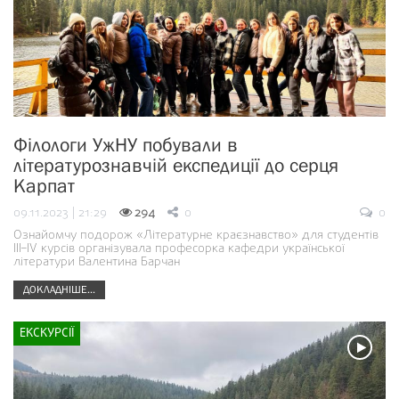
Філологи УжНУ побували в
літературознавчій експедиції до серця
Карпат
09.11.2023 | 21:29
294
0
0
Ознайомчу подорож «Літературне краєзнавство» для студентів
III–IV курсів організувала професорка кафедри української
літератури Валентина Барчан
ДОКЛАДНІШЕ...
ЕКСКУРСІЇ