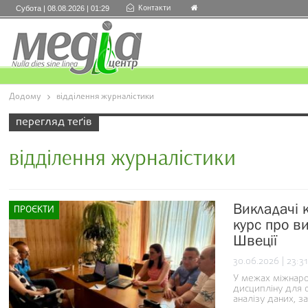
Контакти
Субота | 08.08.2026 | 01:29
Додому
відділення журналістики
перегляд теґів
відділення журналістики
Викладачі 
ПРОЄКТИ
курс про в
Швеції
30.06.2026 | 23:31
У межах міжнаро
дисципліну для с
аналізу даних, з