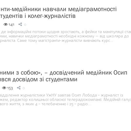
анти-медійники навчали медіаграмотності
тудентів і колег-журналістів
141
0
і, де інформаційні потоки щодня зростають, а фейки та маніпуляції ста
ими, навички медіаграмотності необхідні кожному — від школяра до
рналіста. Саме тому магістранти-журналісти вивчають курс…
сними з собою», – досвідчений медійник Осип
ився досвідом зі студентами
153
0
відділення журналістики УжНУ завітав Осип Лобода – журналіст із
жем, редактор колишньої обласної телерадіокомпанії. Медійній галузі
вого життя, з яких 4 – телебаченню і 25 – радіо.…