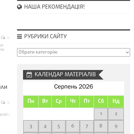
НАША РЕКОМЕНДАЦІЯ!
РУБРИКИ САЙТУ
0
ши
для
Рубрики
сайту
КАЛЕНДАР МАТЕРІАЛІВ
или
Серпень 2026
Пн
Вт
Ср
Чт
Пт
Сб
Нд
0
1
2
лій і
3
4
5
6
7
8
9