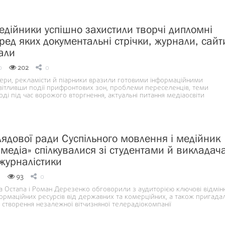
едійники успішно захистили творчі дипломні
ред яких документальні стрічки, журнали, сайт
али
0
202
0
ери, рекламісти й піарники вразили готовими інформаційними
вітливши події прифронтових зон, проблеми переселенців, теми
ді під час ворожого вторгнення, актуальні питання медіаосвіти
лядової ради Суспільного мовлення і медійник
 медіа» спілкувалися зі студентами й виклада
 журналістики
0
93
0
а Остапа і Роман Дерезенко обговорили з аудиторією ключові відмінн
ормаційних ресурсів від державних та комерційних, а також пригада
створення незалежної вітчизняної телерадіокомпанії