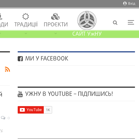
Вхід
ДИ
ТРАДИЦІЇ
ПРОЄКТИ
САЙТ УжНУ
МИ У FACEBOOK
УЖНУ В YOUTUBE – ПІДПИШИСЬ!
й
0
у,