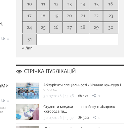
10
11
12
13
14
15
16
17
18
19
20
21
22
23
и,
24
25
26
27
28
29
30
0
31
« Лип
СТРІЧКА ПУБЛІКАЦІЙ
чами
Абітурієнти спеціальності «Фізична культура і
спорт»…
30.07.2026 | 15:38
121
0
0
Студенти-медики – про роботу в лікарнях
ості
Ужгорода та…
ли
30.07.2026 | 13:37
320
0