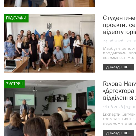
Студенти-м
ПІДСУМКИ
проєкти, се
відеотуторі
24.06.2026 | 20:0
Майбутні репорт
продуктами, вис
незламності моло
ДОКЛАДНІШЕ...
Голова Наг
ЗУСТРІЧІ
«Детектора
відділення
18.06.2026 | 13:0
Експерти Світлан
громадських інф
переломні етапи 
ДОКЛАДНІШЕ...