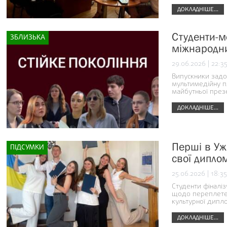
ДОКЛАДНІШЕ...
Студенти-м
ЗБЛИЗЬКА
міжнародни
29.06.2026 | 22:3
Випускники задок
мультимедійну пл
майбутньої презе
ДОКЛАДНІШЕ...
Перші в Уж
ПІДСУМКИ
свої дипло
25.06.2026 | 18:35
Студенти фіналі
щодо переплетенн
культурної дипло
ДОКЛАДНІШЕ...