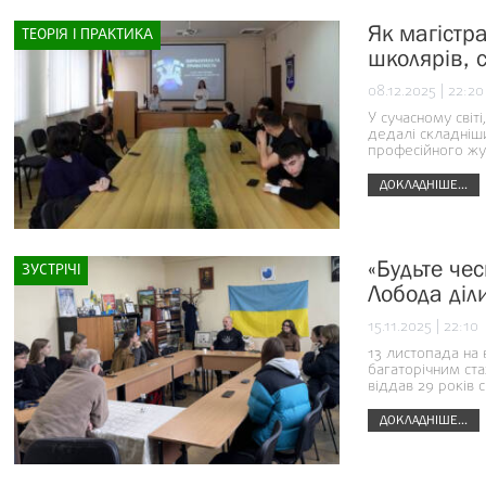
Як магістр
ТЕОРІЯ І ПРАКТИКА
школярів, с
08.12.2025 | 22:20
У сучасному світ
дедалі складніш
професійного жу
ДОКЛАДНІШЕ...
«Будьте че
ЗУСТРІЧІ
Лобода діл
15.11.2025 | 22:10
13 листопада на 
багаторічним ста
віддав 29 років с
ДОКЛАДНІШЕ...