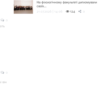
На філологічному факультеті дипломували
своїх…
21.07.2026 | 14:06
124
0
0
ють
0
 він