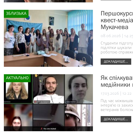
Першокурсн
ЗБЛИЗЬКА
квест-медіа
Мукачева
08.06.2026 | 14:2
Студенти підготу
підлітки шукали 
роботою справжн
ДОКЛАДНІШЕ...
Як спілкува
АКТУАЛЬНО
медійники в
17.03.2026 | 12:22
Під час міжвишів
інтерв'ю із захи
ветеранів болісн
ДОКЛАДНІШЕ...