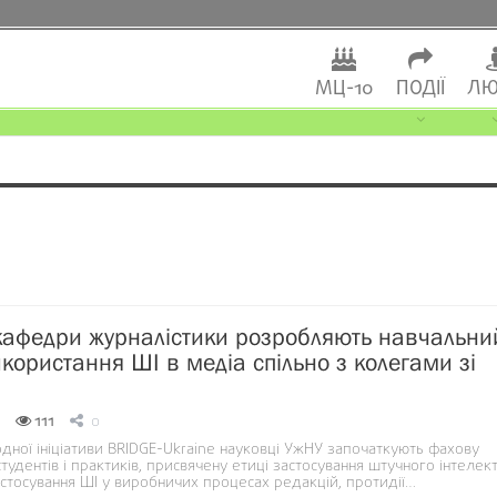
МЦ-10
ПОДІЇ
ЛЮ
кафедри журналістики розробляють навчальни
икористання ШІ в медіа спільно з колегами зі
111
0
дної ініціативи BRIDGE-Ukraine науковці УжНУ започаткують фахову
тудентів і практиків, присвячену етиці застосування штучного інтелект
астосування ШІ у виробничих процесах редакцій, протидії…