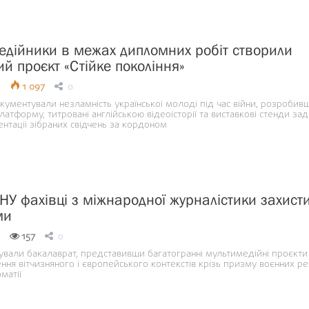
едійники в межах дипломних робіт створили
й проєкт «Стійке покоління»
5
1 097
0
ументували незламність української молоді під час війни, розробив
атформу, титровані англійською відеоісторії та виставкові стенди за
нтації зібраних свідчень за кордоном
НУ фахівці з міжнародної журналістики захист
ми
157
0
зували бакалаврат, представивши багатогранні мультимедійні проєкти
я вітчизняного і європейського контекстів крізь призму воєнних реа
матії