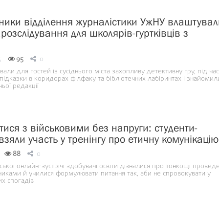
ики відділення журналістики УжНУ влаштувал
розслідування для школярів-гуртківців з
5
95
0
вали для гостей із сусіднього міста захопливу детективну гру, під час
підказки в коридорах філфаку та бібліотечних лабіринтах і знайомил
ьої редакції
тися з військовими без напруги: студенти-
зяли участь у тренінгу про етичну комунікацію
88
0
ської онлайн-зустрічі здобувачі освіти дізналися про тонкощі провед
сниками й училися формулювати питання так, аби не спровокувати у
их спогадів