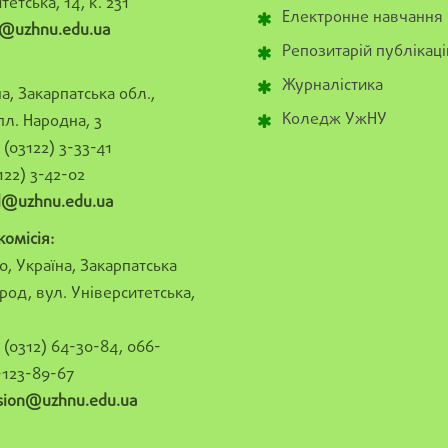
тетська, 14, к. 231
Електронне навчання
@uzhnu.edu.ua
Репозитарій публікаці
Журналістика
а, Закарпатська обл.,
Коледж УжНУ
пл. Народна, 3
(03122) 3-33-41
122) 3-42-02
al@uzhnu.edu.ua
омісія:
0, Україна, Закарпатська
род, вул. Університетська,
(0312) 64-30-84, 066-
-123-89-67
sion@uzhnu.edu.ua