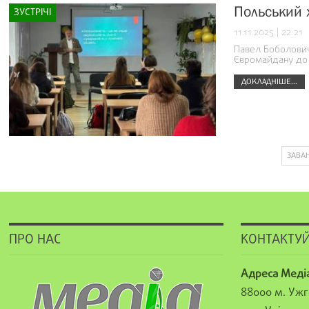
Польський 
ЗУСТРІЧІ
11.11.2025 | 22:21
Павел Боболович,
Євромайдану до
ДОКЛАДНІШЕ...
ЗАВА
ПРО НАС
КОНТАКТУЙ
Адреса Меді
88000 м. Ужг