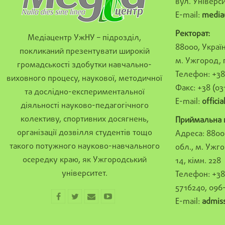
вул. Універси
E-mail:
media
Ректорат:
Медіацентр УжНУ – підрозділ,
88000, Україн
покликаний презентувати широкій
м. Ужгород, 
громадськості здобутки навчально-
Телефон: +38 
виховного процесу, наукової, методичної
Факс: +38 (03
та дослідно-експериментальної
E-mail:
offici
діяльності науково-педагогічного
колективу, спортивних досягнень,
Приймальна к
організації дозвілля студентів тощо
Адреса: 8800
такого потужного науково-навчального
обл., м. Ужго
осередку краю, як Ужгородський
14, кімн. 228
університет.
Телефон: +38 
5716240, 096
E-mail:
admis