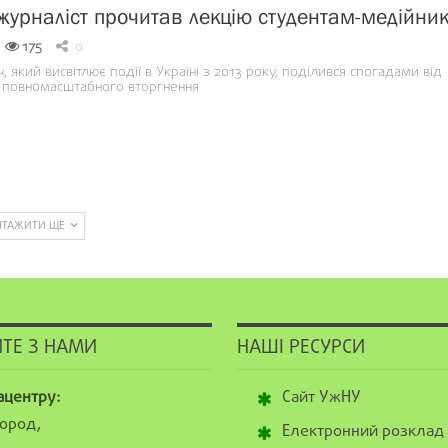
журналіст прочитав лекцію студентам-медійни
175
0
 який висвітлює події в Україні з 2013 року, поділився спогадами від
 повномасштабного вторгнення
НТАЖИТИ ЩЕ
ТЕ З НАМИ
НАШІ РЕСУРСИ
ацентру:
Сайт УжНУ
ород,
Електронний розклад