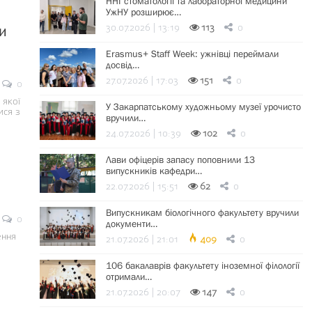
ННІ стоматології та лабораторної медицини
УжНУ розширює…
30.07.2026 | 13:19
113
0
и
Erasmus+ Staff Week: ужнівці переймали
досвід…
27.07.2026 | 17:03
151
0
0
 якої
У Закарпатському художньому музеї урочисто
ися з
вручили…
24.07.2026 | 10:39
102
0
Лави офіцерів запасу поповнили 13
випускників кафедри…
22.07.2026 | 15:51
62
0
Випускникам біологічного факультету вручили
0
документи…
ення
21.07.2026 | 21:01
409
0
106 бакалаврів факультету іноземної філології
отримали…
21.07.2026 | 20:07
147
0