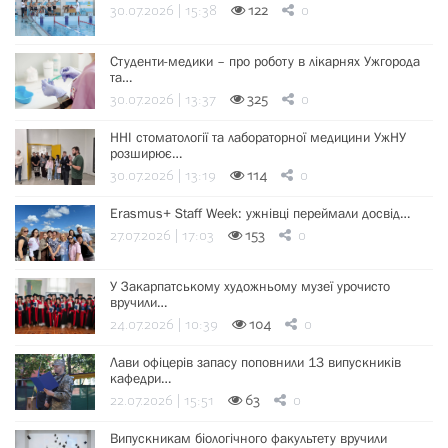
30.07.2026 | 15:38
122
0
Студенти-медики – про роботу в лікарнях Ужгорода
та…
30.07.2026 | 13:37
325
0
ННІ стоматології та лабораторної медицини УжНУ
розширює…
30.07.2026 | 13:19
114
0
Erasmus+ Staff Week: ужнівці переймали досвід…
27.07.2026 | 17:03
153
0
У Закарпатському художньому музеї урочисто
вручили…
24.07.2026 | 10:39
104
0
Лави офіцерів запасу поповнили 13 випускників
кафедри…
22.07.2026 | 15:51
63
0
Випускникам біологічного факультету вручили