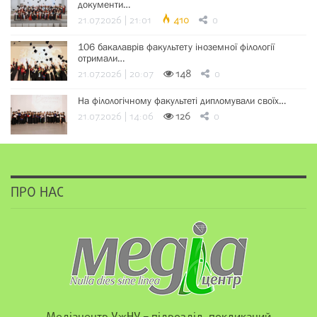
документи…
21.07.2026 | 21:01
410
0
106 бакалаврів факультету іноземної філології
отримали…
21.07.2026 | 20:07
148
0
На філологічному факультеті дипломували своїх…
21.07.2026 | 14:06
126
0
ПРО НАС