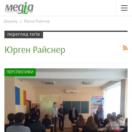
Додому
Юрген Райснер
перегляд теґів
Юрген Райснер
ПЕРСПЕКТИВИ