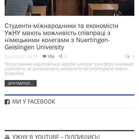
Студенти-міжнародники та економісти
УжНУ мають можливість співпраці з
німецькими колегами з Nuertingen-
Geislingen University
03.12.2016 | 20:59
169
0
0
Представники європейської мережі центрів трансферу інновацій
розповіли, як допомагають університетам реалізувати новітні
розробки
ДОКЛАДНІШЕ...
МИ У FACEBOOK
УЖНУ В YOUTUBE – ПІДПИШИСЬ!