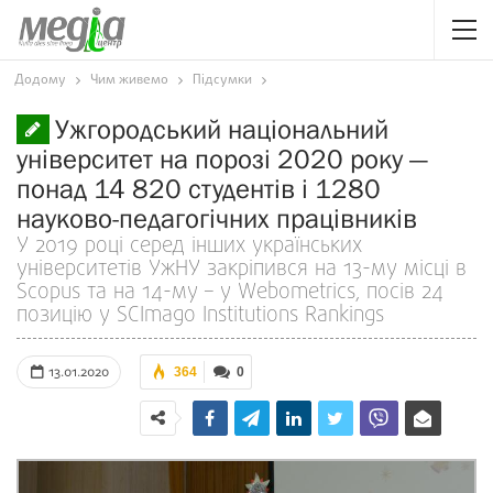
Додому
Чим живемо
Підсумки
Ужгородський національний
університет на порозі 2020 року —
понад 14 820 студентів і 1280
науково-педагогічних працівників
У 2019 році серед інших українських
університетів УжНУ закріпився на 13-му місці в
Scopus та на 14-му – у Webometrics, посів 24
позицію у SCImago Institutions Rankings
13.01.2020
364
0