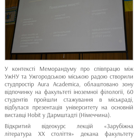
У контексті Меморандуму про співпрацю між
УжНУ та Ужгородською міською радою створили
студпростір Aura Academica, облаштовано зону
відпочинку на факультеті іноземної філології, 60
студентів пройшли стажування в міськраді,
відбулася презентація університету на основній
виставці Hobit у Дармштадті (Німеччина).
Відкритий відеокурс лекцій «Зарубіжна
література ХХ століття» декана факультету