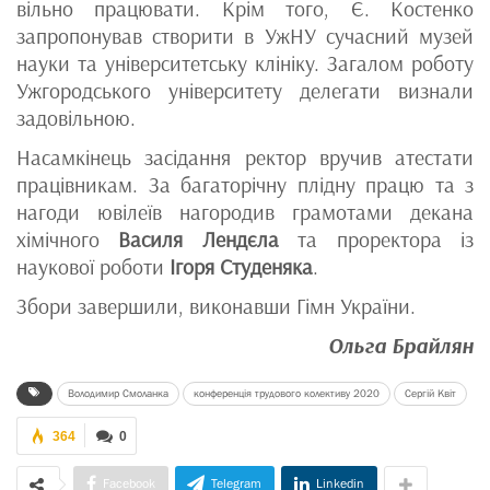
вільно працювати. Крім того, Є. Костенко
запропонував створити в УжНУ сучасний музей
науки та університетську клініку. Загалом роботу
Ужгородського університету делегати визнали
задовільною.
Насамкінець засідання ректор вручив атестати
працівникам. За багаторічну плідну працю та з
нагоди ювілеїв нагородив грамотами декана
хімічного
Василя Лендєла
та проректора із
наукової роботи
Ігоря Студеняка
.
Збори завершили, виконавши Гімн України.
Ольга Брайлян
Володимир Смоланка
конференція трудового колективу 2020
Сергій Квіт
364
0
Facebook
Telegram
Linkedin