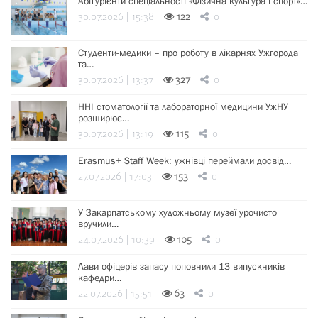
Абітурієнти спеціальності «Фізична культура і спорт»…
30.07.2026 | 15:38
122
0
Студенти-медики – про роботу в лікарнях Ужгорода
та…
30.07.2026 | 13:37
327
0
ННІ стоматології та лабораторної медицини УжНУ
розширює…
30.07.2026 | 13:19
115
0
Erasmus+ Staff Week: ужнівці переймали досвід…
27.07.2026 | 17:03
153
0
У Закарпатському художньому музеї урочисто
вручили…
24.07.2026 | 10:39
105
0
Лави офіцерів запасу поповнили 13 випускників
кафедри…
22.07.2026 | 15:51
63
0