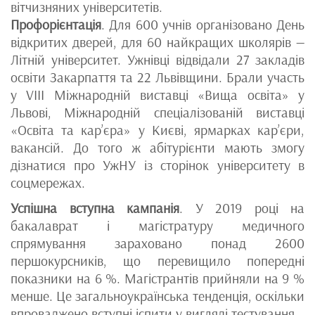
вітчизняних університетів.
Профорієнтація
. Для 600 учнів організовано День
відкритих дверей, для 60 найкращих школярів —
Літній університет. Ужнівці відвідали 27 закладів
освіти Закарпаття та 22 Львівщини. Брали участь
у VIII Міжнародній виставці «Вища освіта» у
Львові, Міжнародній спеціалізованій виставці
«Освіта та кар’єра» у Києві, ярмарках кар’єри,
вакансій. До того ж абітурієнти мають змогу
дізнатися про УжНУ із сторінок університету в
соцмережах.
Успішна вступна кампанія
. У 2019 році на
бакалаврат і магістратуру медичного
спрямування зараховано понад 2600
першокурсників, що перевищило попередні
показники на 6 %. Магістрантів прийняли на 9 %
менше. Це загальноукраїнська тенденція, оскільки
впроваджено вступні іспити у вигляді тестування.