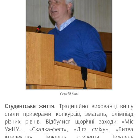
Сергій Квіт
Студентське життя
. Традиційно вихованці вишу
стали призерами конкурсів, змагань, олімпіад
різних рівнів. Відбулися щорічні заходи «Міс
УжНУ», «Скалка-фест», «Ліга сміху», «Битва
інтелектів», Тиждень студента, Тиждень