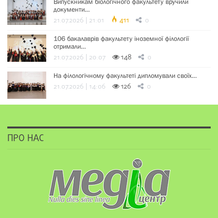
Випускникам біологічного факультету вручили
документи…
21.07.2026 | 21:01
411
0
106 бакалаврів факультету іноземної філології
отримали…
21.07.2026 | 20:07
148
0
На філологічному факультеті дипломували своїх…
21.07.2026 | 14:06
126
0
ПРО НАС