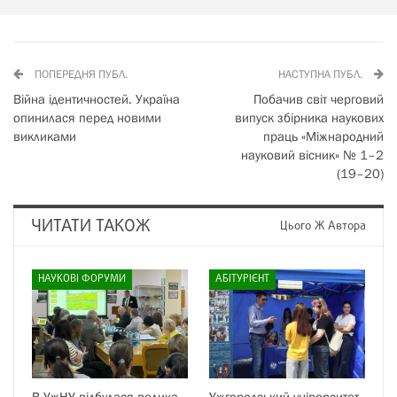
ПОПЕРЕДНЯ ПУБЛ.
НАСТУПНА ПУБЛ.
Війна ідентичностей. Україна
Побачив світ черговий
опинилася перед новими
випуск збірника наукових
викликами
праць «Міжнародний
науковий вісник» № 1–2
(19–20)
ЧИТАТИ ТАКОЖ
Цього Ж Автора
НАУКОВІ ФОРУМИ
АБІТУРІЄНТ
В УжНУ відбулася велика
Ужгородський університет