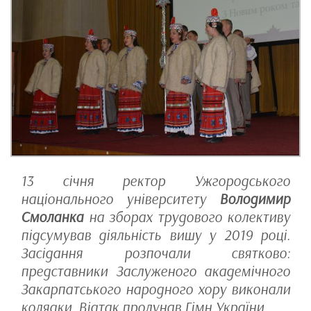
13 січня ректор Ужгородського
національного університету
Володимир
Смоланка
на зборах трудового колективу
підсумував діяльність вишу у 2019 році.
Засідання розпочали святково:
представники Заслуженого академічного
Закарпатського народного хору виконали
колядки. Відтак пролунав Гімн України.