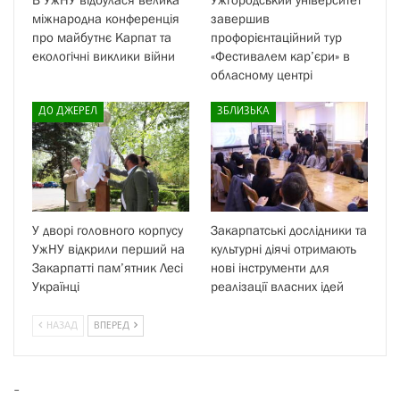
міжнародна конференція
завершив
про майбутнє Карпат та
профорієнтаційний тур
екологічні виклики війни
«Фестивалем кар’єри» в
обласному центрі
ДО ДЖЕРЕЛ
ЗБЛИЗЬКА
У дворі головного корпусу
Закарпатські дослідники та
УжНУ відкрили перший на
культурні діячі отримають
Закарпатті пам’ятник Лесі
нові інструменти для
Українці
реалізації власних ідей
НАЗАД
ВПЕРЕД
-