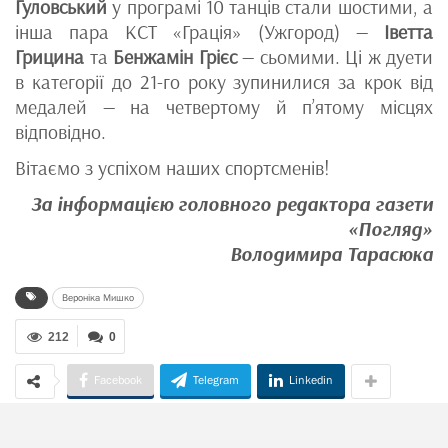
Гуловський
у програмі 10 танців стали шостими, а
інша пара КСТ «Грація» (Ужгород) —
Іветта
Грицина
та
Бенжамін Грієс
— сьомими. Ці ж дуети
в категорії до 21-го року зупинилися за крок від
медалей — на четвертому й п’ятому місцях
відповідно.
Вітаємо з успіхом наших спортсменів!
За інформацією головного редактора газети
«Погляд»
Володимира Тарасюка
Вероніка Мишко
212
0
Facebook
Telegram
Linkedin