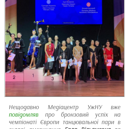
Нещодавно Медіацентр УжНУ вже
повідомляв
про бронзовий успіх на
чемпіонаті Європи танцювальної пари в