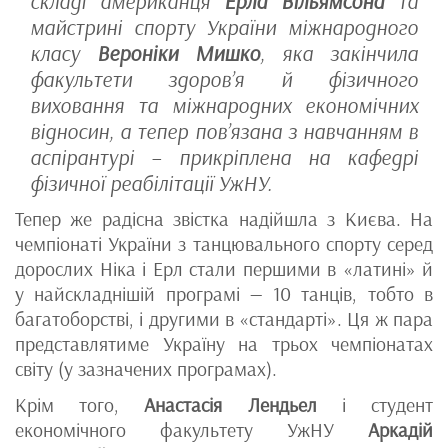
складі американця
Ерла Вільямсона
та
майстрині спорту України міжнародного
класу
Вероніки Мишко
, яка закінчила
факультети здоров’я й фізичного
виховання та міжнародних економічних
відносин, а тепер пов’язана з навчанням в
аспірантурі – прикріплена на кафедрі
фізичної реабілітації УжНУ.
Тепер же радісна звістка надійшла з Києва. На
чемпіонаті України з танцювального спорту серед
дорослих Ніка і Ерл стали першими в «латині» й
у найскладнішій програмі — 10 танців, тобто в
багатоборстві, і другими в «стандарті». Ця ж пара
представлятиме Україну на трьох чемпіонатах
світу (у зазначених програмах).
Крім того,
Анастасія Лендьел
і студент
економічного факультету УжНУ
Аркадій