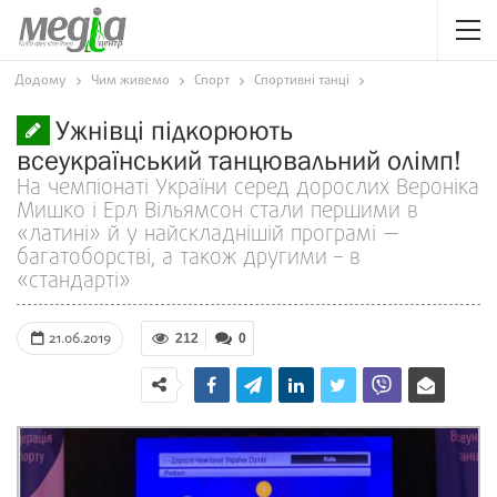
Додому
Чим живемо
Спорт
Спортивні танці
Ужнівці підкорюють
всеукраїнський танцювальний олімп!
На чемпіонаті України серед дорослих Вероніка
Мишко і Ерл Вільямсон стали першими в
«латині» й у найскладнішій програмі —
багатоборстві, а також другими – в
«стандарті»
21.06.2019
212
0