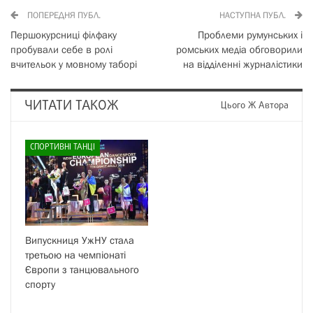
ПОПЕРЕДНЯ ПУБЛ.
НАСТУПНА ПУБЛ.
Першокурсниці філфаку
Проблеми румунських і
пробували себе в ролі
ромських медіа обговорили
вчительок у мовному таборі
на відділенні журналістики
ЧИТАТИ ТАКОЖ
Цього Ж Автора
СПОРТИВНІ ТАНЦІ
Випускниця УжНУ стала
третьою на чемпіонаті
Європи з танцювального
спорту