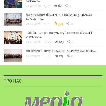
кафедри…
22.07.2026 | 15:51
62
0
Випускникам біологічного факультету вручили
документи…
21.07.2026 | 21:01
393
0
106 бакалаврів факультету іноземної філології
отримали…
21.07.2026 | 20:07
143
0
На філологічному факультеті дипломували своїх…
21.07.2026 | 14:06
123
0
ПРО НАС