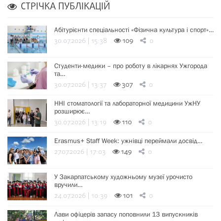
СТРІЧКА ПУБЛІКАЦІЙ
Абітурієнти спеціальності «Фізична культура і спорт»…
30.07.2026 | 15:38
109
0
Студенти-медики – про роботу в лікарнях Ужгорода
та…
30.07.2026 | 13:37
307
0
ННІ стоматології та лабораторної медицини УжНУ
розширює…
30.07.2026 | 13:19
110
0
Erasmus+ Staff Week: ужнівці переймали досвід…
27.07.2026 | 17:03
149
0
У Закарпатському художньому музеї урочисто
вручили…
24.07.2026 | 10:39
101
0
Лави офіцерів запасу поповнили 13 випускників