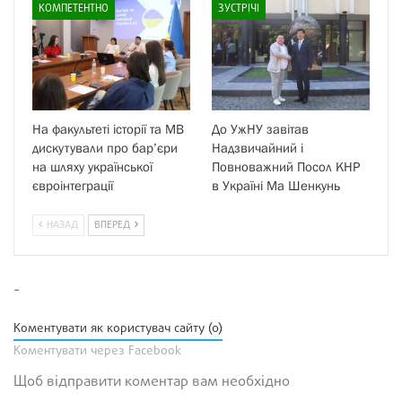
КОМПЕТЕНТНО
ЗУСТРІЧІ
На факультеті історії та МВ
До УжНУ завітав
дискутували про бар’єри
Надзвичайний і
на шляху української
Повноважний Посол КНР
євроінтеграції
в Україні Ма Шенкунь
НАЗАД
ВПЕРЕД
-
Коментувати як користувач сайту (0)
Коментувати через Facebook
Щоб відправити коментар вам необхідно