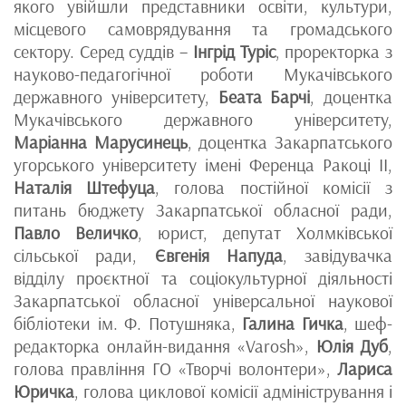
якого увійшли представники освіти, культури,
місцевого самоврядування та громадського
сектору. Серед суддів –
Інгрід Туріс
, проректорка з
науково-педагогічної роботи Мукачівського
державного університету,
Беата Барчі
, доцентка
Мукачівського державного університету,
Маріанна Марусинець
, доцентка Закарпатського
угорського університету імені Ференца Ракоці II,
Наталія Штефуца
, голова постійної комісії з
питань бюджету Закарпатської обласної ради,
Павло Величко
, юрист, депутат Холмківської
сільської ради,
Євгенія Напуда
, завідувачка
відділу проєктної та соціокультурної діяльності
Закарпатської обласної універсальної наукової
бібліотеки ім. Ф. Потушняка,
Галина Гичка
, шеф-
редакторка онлайн-видання «Varosh»,
Юлія Дуб
,
голова правління ГО «Творчі волонтери»,
Лариса
Юричка
, голова циклової комісії адміністрування і