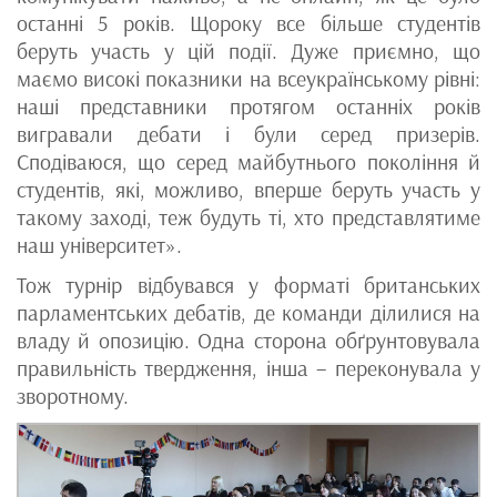
останні 5 років. Щороку все більше студентів
беруть участь у цій події. Дуже приємно, що
маємо високі показники на всеукраїнському рівні:
наші представники протягом останніх років
вигравали дебати і були серед призерів.
Сподіваюся, що серед майбутнього покоління й
студентів, які, можливо, вперше беруть участь у
такому заході, теж будуть ті, хто представлятиме
наш університет».
Тож турнір відбувався у форматі британських
парламентських дебатів, де команди ділилися на
владу й опозицію. Одна сторона обґрунтовувала
правильність твердження, інша – переконувала у
зворотному.