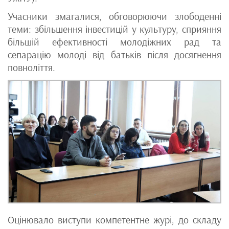
Учасники змагалися, обговорюючи злободенні
теми: збільшення інвестицій у культуру, сприяння
більшій ефективності молодіжних рад та
сепарацію молоді від батьків після досягнення
повноліття.
Оцінювало виступи компетентне журі, до складу