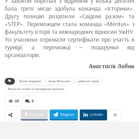
У завзятій боротьбі з відривом у кілька десятих
бала третє місце здобула команда «Історики».
Другу позицію розділили «Свідомі разом» та
«STEP». Переможцем стала команда «Meritus» з
факультету історії та міжнародних відносин УжНУ.
Усі учасники отримали сертифікати про участь в
турнірі, а переможці — подарунки від
організаторів.
Анастасія Лабик
Віталій Андрейко
Ганна Мелеганич
дебатний турнір
Факультет історії та міжнародних відносин
88
0
Facebook
Telegram
Linkedin