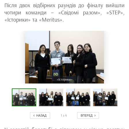
Після двох відбірних раундів до фіналу вийшли
чотири команди – «Свідомі разом», «STEP»,
«Історики» та «Meritus».
«Історики»
НАЗАД
ВПЕРЕД
1
з
4