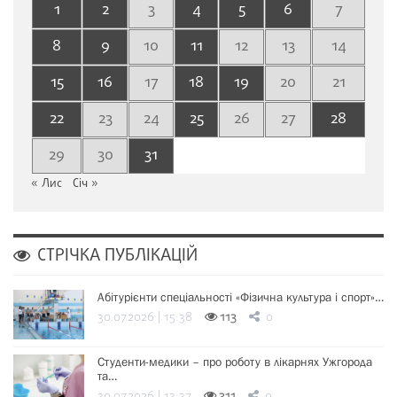
1
2
3
4
5
6
7
8
9
10
11
12
13
14
15
16
17
18
19
20
21
22
23
24
25
26
27
28
29
30
31
« Лис
Січ »
СТРІЧКА ПУБЛІКАЦІЙ
Абітурієнти спеціальності «Фізична культура і спорт»…
30.07.2026 | 15:38
113
0
Студенти-медики – про роботу в лікарнях Ужгорода
та…
30.07.2026 | 13:37
311
0