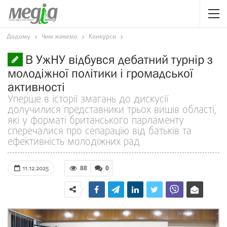
Додому
Чим живемо
Конкурси
В УжНУ відбувся дебатний турнір з
молодіжної політики і громадської
активності
Уперше в історії змагань до дискусії
долучилися представники трьох вишів області,
які у форматі британського парламенту
сперечалися про сепарацію від батьків та
ефективність молодіжних рад
11.12.2025
88
0