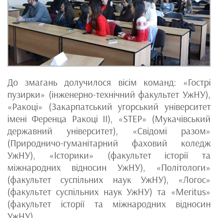
До змагань долучилося вісім команд: «Гострі
пузирки» (інженерно-технічний факультет УжНУ),
«Ракоці» (Закарпатський угорський університет
імені Ференца Ракоці II), «STEP» (Мукачівський
державний університет), «Свідомі разом»
(Природничо-гуманітарний фаховий коледж
УжНУ), «Історики» (факультет історії та
міжнародних відносин УжНУ), «Політологи»
(факультет суспільних наук УжНУ), «Логос»
(факультет суспільних наук УжНУ) та «Meritus»
(факультет історії та міжнародних відносин
УжНУ).