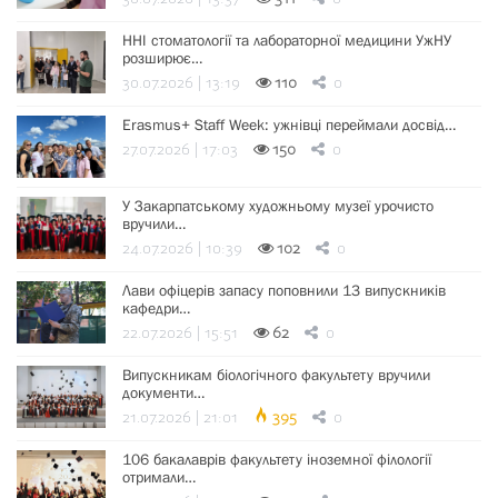
ННІ стоматології та лабораторної медицини УжНУ
розширює…
30.07.2026 | 13:19
110
0
Erasmus+ Staff Week: ужнівці переймали досвід…
27.07.2026 | 17:03
150
0
У Закарпатському художньому музеї урочисто
вручили…
24.07.2026 | 10:39
102
0
Лави офіцерів запасу поповнили 13 випускників
кафедри…
22.07.2026 | 15:51
62
0
Випускникам біологічного факультету вручили
документи…
21.07.2026 | 21:01
395
0
106 бакалаврів факультету іноземної філології
отримали…