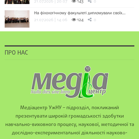
21.07.2026 | 20:07
143
0
На філологічному факультеті дипломували своїх…
21.07.2026 | 14:06
124
0
ПРО НАС
Медіацентр УжНУ – підрозділ, покликаний
презентувати широкій громадськості здобутки
навчально-виховного процесу, наукової, методичної та
дослідно-експериментальної діяльності науково-