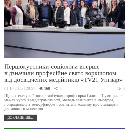
Першокурсники-соціологи вперше
відзначили професійне свято воркшопом
від досвідчених медійників «TV21 Унгвар»
01.10.2025 | 20:57
160
0
0
Під час екскурсії, що організувала професорка Галина Шумицька в
межах курсу з медіаграмотності, молодь зазирнула в ньюзрум,
попрацювала з телесуфлером і розпитала команду про стандарти
двомовного мовлення
ДОКЛАДНІШЕ...