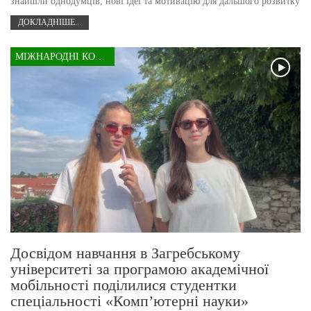
знайшли однодумців, нові ідеї та мотивацію для дальшого розвитку
ДОКЛАДНІШЕ...
МІЖНАРОДНІ КОНТАКТИ
Досвідом навчання в Загребському
університеті за програмою академічної
мобільності поділилися студентки
спеціальності «Комп’ютерні науки»