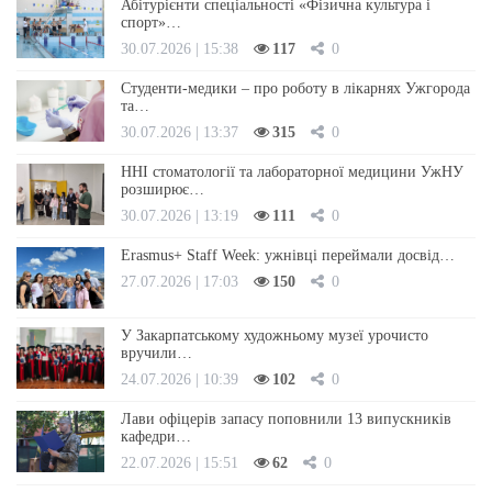
Абітурієнти спеціальності «Фізична культура і
спорт»…
30.07.2026 | 15:38
117
0
Студенти-медики – про роботу в лікарнях Ужгорода
та…
30.07.2026 | 13:37
315
0
ННІ стоматології та лабораторної медицини УжНУ
розширює…
30.07.2026 | 13:19
111
0
Erasmus+ Staff Week: ужнівці переймали досвід…
27.07.2026 | 17:03
150
0
У Закарпатському художньому музеї урочисто
вручили…
24.07.2026 | 10:39
102
0
Лави офіцерів запасу поповнили 13 випускників
кафедри…
22.07.2026 | 15:51
62
0