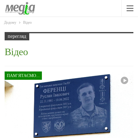
Додому
Відео
перегляд
Відео
ПАМ’ЯТАЄМО...