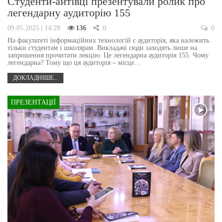
Студенти-айтівці презентували ролик про
легендарну аудиторію 155
09.05.2025 | 14:28
136
0
0
На факультеті інформаційних технологій є аудиторія, яка належить
тільки студентам і школярам. Викладачі сюди заходять лише на
запрошення прочитати лекцію. Це легендарна аудиторія 155. Чому
легендарна? Тому що ця аудиторія – місце…
ДОКЛАДНІШЕ...
ПРЕЗЕНТАЦІЇ