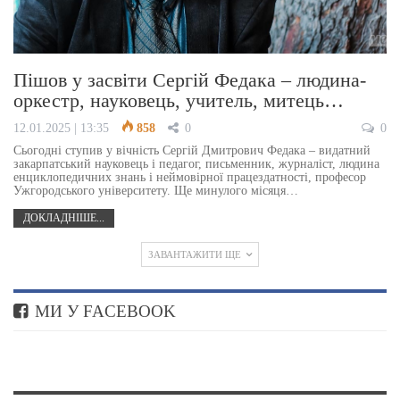
Пішов у засвіти Сергій Федака – людина-
оркестр, науковець, учитель, митець…
12.01.2025 | 13:35
858
0
0
Сьогодні ступив у вічність Сергій Дмитрович Федака – видатний
закарпатський науковець і педагог, письменник, журналіст, людина
енциклопедичних знань і неймовірної працездатності, професор
Ужгородського університету. Ще минулого місяця…
ДОКЛАДНІШЕ...
ЗАВАНТАЖИТИ ЩЕ
МИ У FACEBOOK