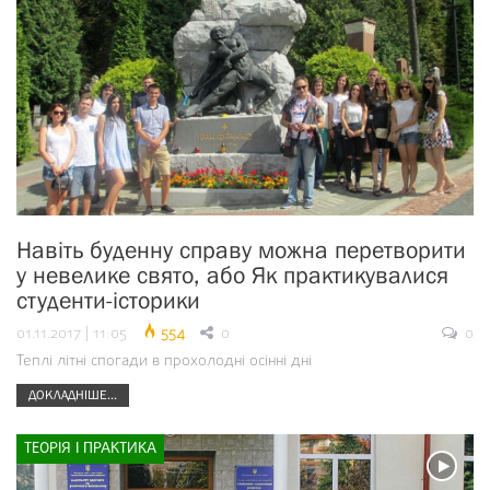
Навіть буденну справу можна перетворити
у невелике свято, або Як практикувалися
студенти-історики
01.11.2017 | 11:05
554
0
0
Теплі літні спогади в прохолодні осінні дні
ДОКЛАДНІШЕ...
ТЕОРІЯ І ПРАКТИКА