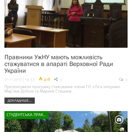
Правники УжНУ мають можливість
стажуватися в апараті Верховної Ради
України
01.11.2017 | 19:57
418
0
0
Презентували програму стажування члени ГО «Ліга інтернів»
Мар’яна Добоні та Марина Сташина
ДОКЛАДНІШЕ...
СТУДЕНТСЬКА ПРАКТИКА