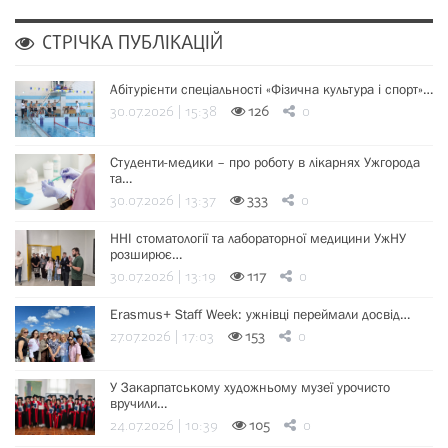
СТРІЧКА ПУБЛІКАЦІЙ
Абітурієнти спеціальності «Фізична культура і спорт»…
30.07.2026 | 15:38
126
0
Студенти-медики – про роботу в лікарнях Ужгорода
та…
30.07.2026 | 13:37
333
0
ННІ стоматології та лабораторної медицини УжНУ
розширює…
30.07.2026 | 13:19
117
0
Erasmus+ Staff Week: ужнівці переймали досвід…
27.07.2026 | 17:03
153
0
У Закарпатському художньому музеї урочисто
вручили…
24.07.2026 | 10:39
105
0