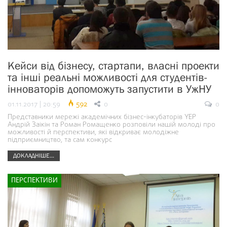
Кейси від бізнесу, стартапи, власні проекти
та інші реальні можливості для студентів-
інноваторів допоможуть запустити в УжНУ
01.11.2017 | 20:59
592
0
0
Представники мережі академічних бізнес-інкубаторів YEP
Андрій Заікін та Роман Ромащенко розповіли нашій молоді про
можливості й перспективи, які відкриває молодіжне
підприємництво, та сам конкурс
ДОКЛАДНІШЕ...
ПЕРСПЕКТИВИ