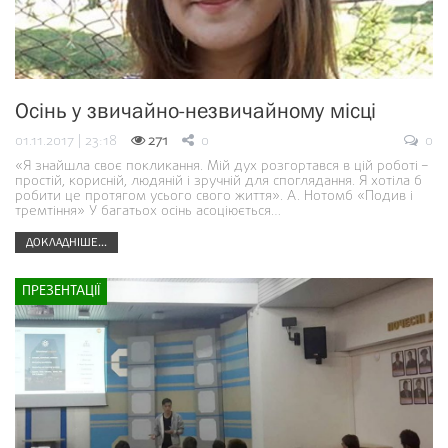
Осінь у звичайно-незвичайному місці
01.11.2017 | 23:18
271
0
0
«Я знайшла своє покликання. Мій дух розгортався в цій роботі –
простій, корисній, людяній і зручній для споглядання. Я хотіла б
робити це протягом усього свого життя». А. Нотомб «Подив і
тремтіння» У багатьох осінь асоціюється…
ДОКЛАДНІШЕ...
ПРЕЗЕНТАЦІЇ