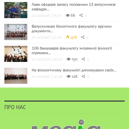
Лави офіцерів запасу поповнили 13 випускників
кафедри…
22.07.2026 | 15:51
66
0
Випускникам біологічного факультету вручили
документи…
21.07.2026 | 21:01
416
0
106 бакалаврів факультету іноземної філології
отримали…
21.07.2026 | 20:07
150
0
На філологічному факультеті дипломували своїх…
21.07.2026 | 14:06
126
0
ПРО НАС