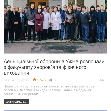
День цивільної оборони в УжНУ розпочали
з факультету здоров’я та фізичного
виховання
01.11.2017 | 07:34
1 048
0
0
Перевірили групи з гасіння пожежі, план евакуації через
головний та запасні виходи, а також надання медичної
допомоги потерпілим
ДОКЛАДНІШЕ...