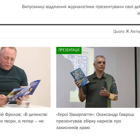
Випускниці відділення журналістики презентували свої де
з
Цього Ж Авто
ПРЕЗЕНТАЦІЇ
й Фролов: «В дитинстві
«Герої Закарпаття»: Олександр Гаврош
и твори, а тепер – не
презентував збірку нарисів про
»
захисників краю