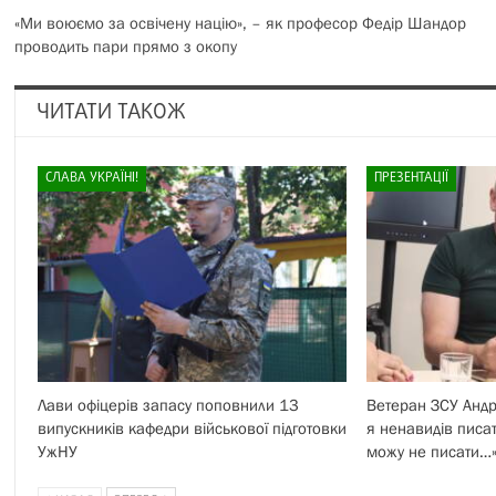
«Ми воюємо за освічену націю», – як професор Федір Шандор
проводить пари прямо з окопу
ЧИТАТИ ТАКОЖ
СЛАВА УКРАЇНІ!
ПРЕЗЕНТАЦІЇ
Лави офіцерів запасу поповнили 13
Ветеран ЗСУ Андрі
випускників кафедри військової підготовки
я ненавидів писат
УжНУ
можу не писати…