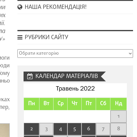
ми
НАША РЕКОМЕНДАЦІЯ!
их
ї.
ла
РУБРИКИ САЙТУ
У»
Рубрики
моги
сайту
юди
Тому
КАЛЕНДАР МАТЕРІАЛІВ
шньо
Травень 2022
уках
Пн
Вт
Ср
Чт
Пт
Сб
Нд
пер,
1
2
3
4
5
6
7
8