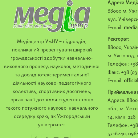
Адреса Меді
88000 м. Ужг
вул. Універси
E-mail:
media
Ректорат:
Медіацентр УжНУ – підрозділ,
88000, Україн
покликаний презентувати широкій
м. Ужгород, 
громадськості здобутки навчально-
Телефон: +38 
виховного процесу, наукової, методичної
Факс: +38 (03
та дослідно-експериментальної
E-mail:
offici
діяльності науково-педагогічного
колективу, спортивних досягнень,
Приймальна к
організації дозвілля студентів тощо
Адреса: 8800
такого потужного науково-навчального
обл., м. Ужго
осередку краю, як Ужгородський
14, кімн. 228
університет.
Телефон: +38 
5716240, 096