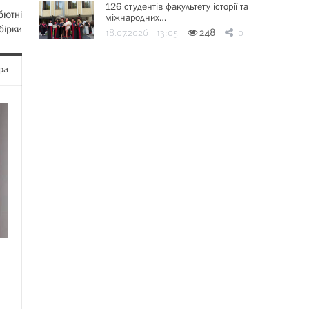
126 студентів факультету історії та
бютні
міжнародних…
бірки
18.07.2026 | 13:05
248
0
ра