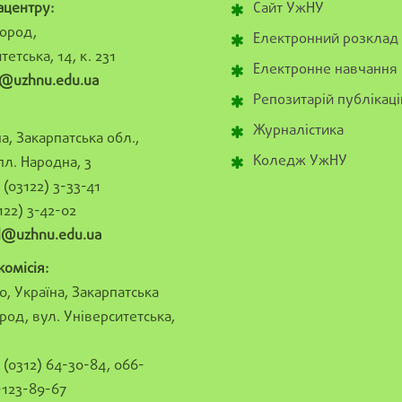
ацентру:
Сайт УжНУ
ород,
Електронний розклад
тетська, 14, к. 231
Електронне навчання
@uzhnu.edu.ua
Репозитарій публікаці
Журналістика
а, Закарпатська обл.,
Коледж УжНУ
пл. Народна, 3
(03122) 3-33-41
122) 3-42-02
al@uzhnu.edu.ua
омісія:
0, Україна, Закарпатська
род, вул. Університетська,
(0312) 64-30-84, 066-
-123-89-67