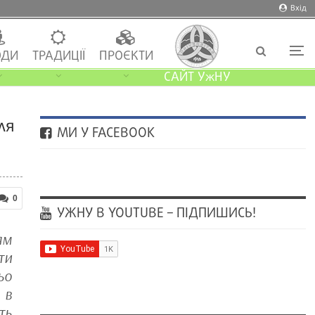
Вхід
ДИ
ТРАДИЦІЇ
ПРОЄКТИ
САЙТ УжНУ
ля
МИ У FACEBOOK
0
УЖНУ В YOUTUBE – ПІДПИШИСЬ!
ям
ти
ьо
 в
ть