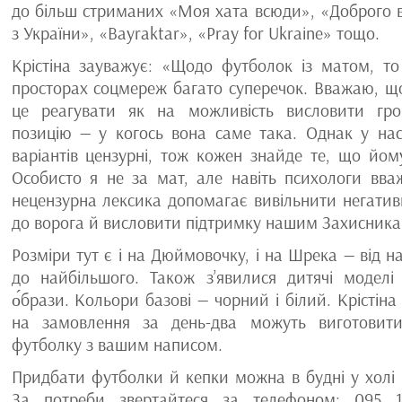
до більш стриманих «Моя хата всюди», «Доброго 
з України», «Bayraktar», «Pray for Ukraine» тощо.
Крістіна зауважує: «Щодо футболок із матом, то
просторах соцмереж багато суперечок. Вважаю, щ
це реагувати як на можливість висловити гро
позицію — у когось вона саме така. Однак у нас
варіантів цензурні, тож кожен знайде те, що йом
Особисто я не за мат, але навіть психологи вв
нецензурна лексика допомагає вивільнити негатив
до ворога й висловити підтримку нашим Захисника
Розміри тут є і на Дюймовочку, і на Шрека — від 
до найбільшого. Також з’явилися дитячі моделі
о́брази. Кольори базові — чорний і білий. Крістіна
на замовлення за день-два можуть виготовити
футболку з вашим написом.
Придбати футболки й кепки можна в будні у холі 
За потреби звертайтеся за телефоном: 095 