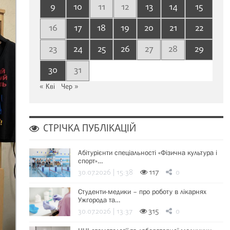
9
10
11
12
13
14
15
16
17
18
19
20
21
22
23
24
25
26
27
28
29
30
31
« Кві
Чер »
СТРІЧКА ПУБЛІКАЦІЙ
Абітурієнти спеціальності «Фізична культура і
спорт»…
30.07.2026 | 15:38
117
0
Студенти-медики – про роботу в лікарнях
Ужгорода та…
30.07.2026 | 13:37
315
0