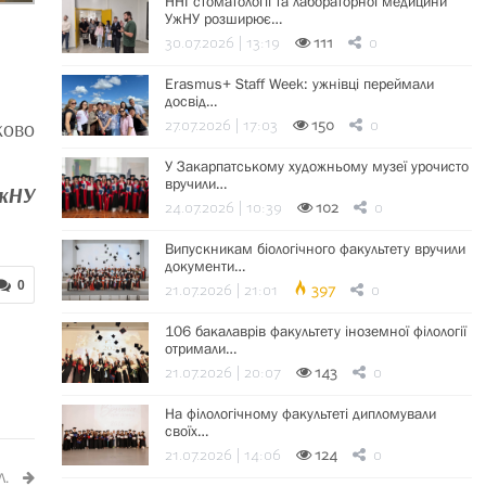
ННІ стоматології та лабораторної медицини
УжНУ розширює…
30.07.2026 | 13:19
111
0
Erasmus+ Staff Week: ужнівці переймали
досвід…
27.07.2026 | 17:03
150
0
ково
У Закарпатському художньому музеї урочисто
вручили…
УжНУ
24.07.2026 | 10:39
102
0
Випускникам біологічного факультету вручили
документи…
0
21.07.2026 | 21:01
397
0
106 бакалаврів факультету іноземної філології
отримали…
21.07.2026 | 20:07
143
0
На філологічному факультеті дипломували
своїх…
21.07.2026 | 14:06
124
0
Л.