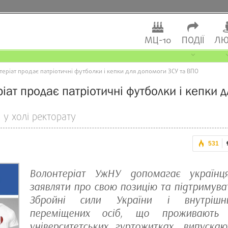
МЦ-10
ПОДІЇ
ЛЮ
еріат продає патріотичні футболки і кепки для допомоги ЗСУ та ВПО
іат продає патріотичні футболки і кепки д
у холі ректорату
531
Волонтеріат УжНУ допомагає українц
заявляти про свою позицію та підтримува
Збройні сили України і внутрішн
переміщених осіб, що проживають
університетських гуртожитках. випускаю