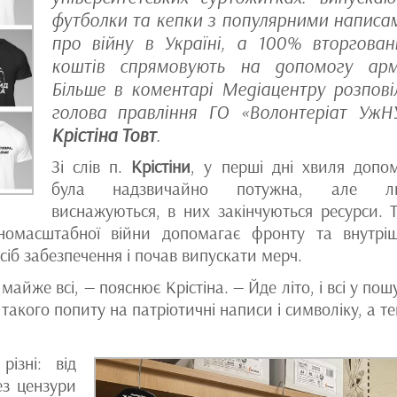
футболки та кепки з популярними написа
про війну в Україні, а 100% вторгован
коштів спрямовують на допомогу армі
Більше в коментарі Медіацентру розпові
голова правління ГО «Волонтеріат УжН
Крістіна Товт
.
Зі слів п.
Крістіни
, у перші дні хвиля допо
була надзвичайно потужна, але л
виснажуються, в них закінчуються ресурси. 
номасштабної війни допомагає фронту та внутрі
б забезпечення і почав випускати мерч.
майже всі, — пояснює Крістіна. — Йде літо, і всі у пош
такого попиту на патріотичні написи і символіку, а те
ізні: від
ез цензури