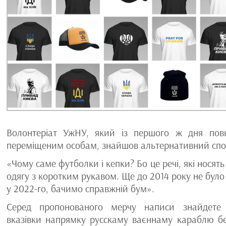
Волонтеріат УжНУ, який із першого ж дня пов
переміщеним особам, знайшов альтернативний спосі
«Чому саме футболки і кепки? Бо це речі, які носять 
одягу з коротким рукавом. Ще до 2014 року не було 
у 2022-го, бачимо справжній бум».
Серед пропонованого мерчу написи знайдете р
вказівки напрямку русскаму ваєннаму караблю б