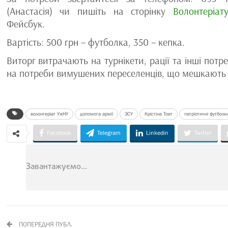
(Анастасія) чи пишіть на сторінку
Волонтеріа
Фейсбук.
Вартість: 500 грн – футболка, 350 – кепка.
Виторг витрачають на турнікети, рації та інші потр
на потреби вимушених переселенців, що мешкають в
волонтеріат УжНУ
допомога армії
ЗСУ
Крістіна Товт
патріотичні футболк
Facebook
Telegram
Linkedin
Twitter
Завантажуємо...
ПОПЕРЕДНЯ ПУБЛ.