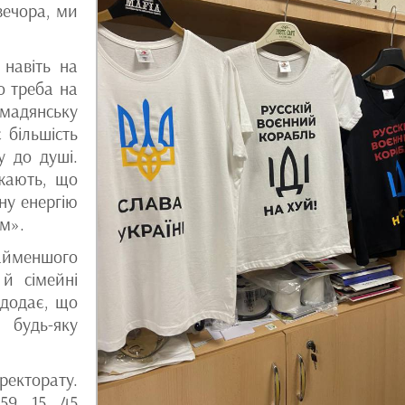
вечора, ми
 навіть на
о треба на
мадянську
 більшість
у до душі.
ажають, що
ну енергію
м».
найменшого
 й сімейні
 додає, що
 будь-яку
ректорату.
159 15 45