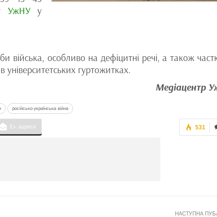
ту УжНУ
у
еби війська, особливо на дефіцитні речі, а також част
 університетських гуртожитках.
Медіацентр 
и
російсько-українська війна
Ел. адреса
531
НАСТУПНА ПУБ