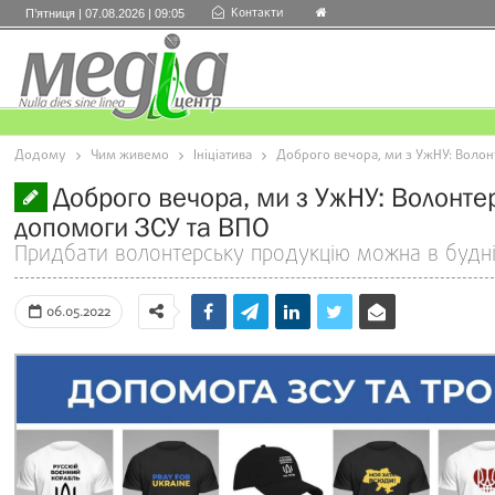
Контакти
П’ятниця | 07.08.2026 | 09:05
Додому
Чим живемо
Ініціатива
Доброго вечора, ми з УжНУ: Волонт
Доброго вечора, ми з УжНУ: Волонтер
допомоги ЗСУ та ВПО
Придбати волонтерську продукцію можна в будні 
06.05.2022