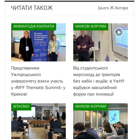
ЧИТАТИ ТАКОЖ
Цього Ж Автора
МІЖНАРОДНІ КОНТАКТИ
НАУКОВІ ФОРУМИ
Представники
Від студентського
Ужгородського
марсоходу до тракторів
університету взяли участь
без кабін і водіїв: в УжНУ
у «RIFF Thematic Summit» у
відбувся масштабний
Кракові
форум про інновації
ВІТАЄМО!
НАУКОВІ ФОРУМИ