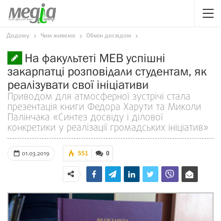
Додому
Чим живемо
Обмін досвідом
На факультеті МЕВ успішні
закарпатці розповідали студентам, як
реалізувати свої ініціативи
Приводом для атмосферної зустрічі стала
презентація книги Федора Харути та Миколи
Палінчака «Синтез досвіду і ділової
конкретики у реалізації громадських ініціатив»
01.03.2019
551
0