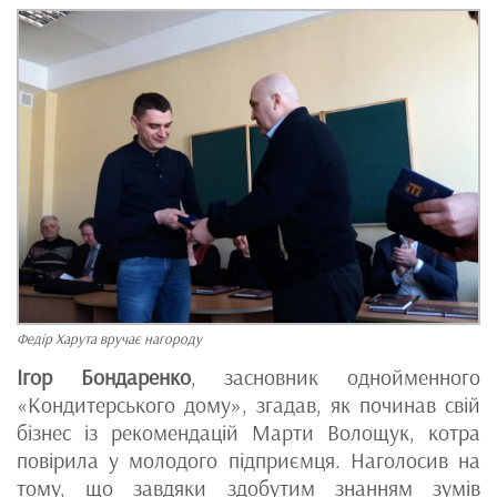
Федір Харута вручає нагороду
Ігор Бондаренко
, засновник однойменного
«Кондитерського дому», згадав, як починав свій
бізнес із рекомендацій Марти Волощук, котра
повірила у молодого підприємця. Наголосив на
тому, що завдяки здобутим знанням зумів