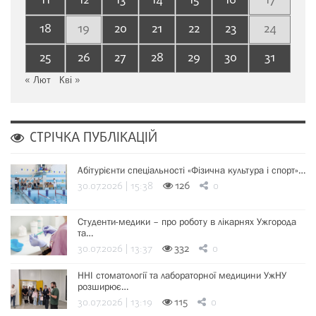
11
12
13
14
15
16
17
18
19
20
21
22
23
24
25
26
27
28
29
30
31
« Лют
Кві »
СТРІЧКА ПУБЛІКАЦІЙ
Абітурієнти спеціальності «Фізична культура і спорт»…
30.07.2026 | 15:38
126
0
Студенти-медики – про роботу в лікарнях Ужгорода
та…
30.07.2026 | 13:37
332
0
ННІ стоматології та лабораторної медицини УжНУ
розширює…
30.07.2026 | 13:19
115
0