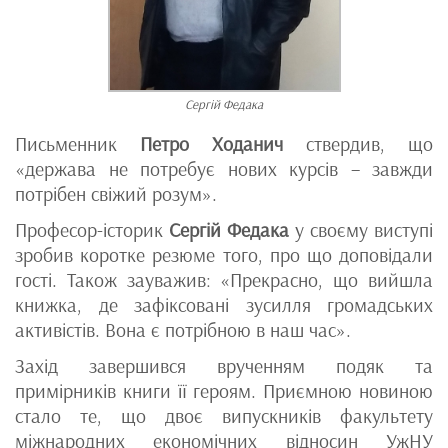
Сергій Федака
Письменник
Петро Ходанич
ствердив, що
«держава не потребує нових курсів – завжди
потрібен свіжий розум».
Професор-історик
Сергій Федака
у своєму виступі
зробив коротке резюме того, про що доповідали
гості. Також зауважив: «Прекрасно, що вийшла
книжка, де зафіксовані зусилля громадських
активістів. Вона є потрібною в наш час».
Захід завершився врученням подяк та
примірників книги її героям. Приємною новиною
стало те, що двоє випускників факультету
міжнародних економічних відносин УжНУ