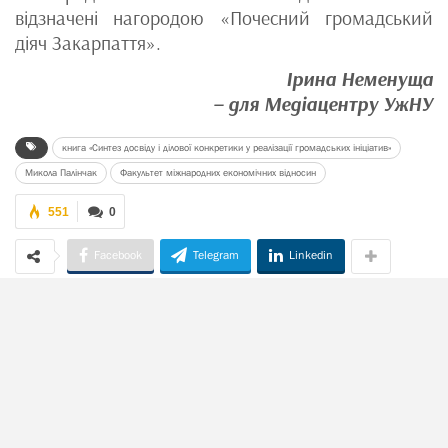
відзначені нагородою «Почесний громадський
діяч Закарпаття».
Ірина Неменуща
– для Медіацентру УжНУ
книга «Синтез досвіду і ділової конкретики у реалізації громадських ініціатив»
Микола Палінчак
Факультет міжнародних економічних відносин
551
0
Facebook
Telegram
Linkedin