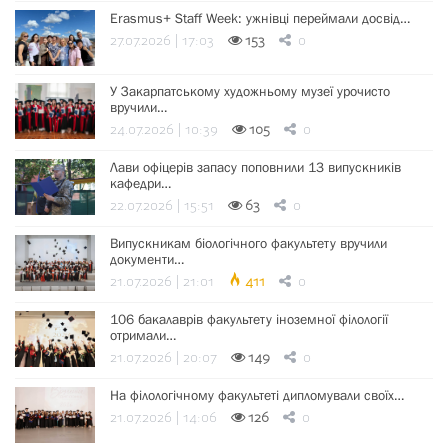
Erasmus+ Staff Week: ужнівці переймали досвід…
27.07.2026 | 17:03
153
0
У Закарпатському художньому музеї урочисто
вручили…
24.07.2026 | 10:39
105
0
Лави офіцерів запасу поповнили 13 випускників
кафедри…
22.07.2026 | 15:51
63
0
Випускникам біологічного факультету вручили
документи…
21.07.2026 | 21:01
411
0
106 бакалаврів факультету іноземної філології
отримали…
21.07.2026 | 20:07
149
0
На філологічному факультеті дипломували своїх…
21.07.2026 | 14:06
126
0