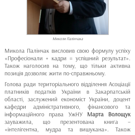
Миколи Палінчака
Микола Палінчак висловив свою формулу успіху
«Професіонали + кадри = успішний результат».
Також наголосив на тому, що тільки активна
позиція дозволяє жити по-справжньому.
Голова ради територіального відділення Асоціації
платників податків України в Закарпатській
області, заслужений економіст України, доцент
кафедри адміністративного, фінансового та
інформаційного права УжНУ
Марта Волощук
зауважила, що презентована книга –
«інтелігентна, мудра та вишукана». Також