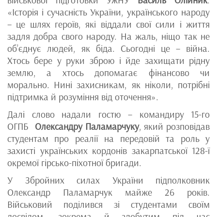
«Історія і сучасність України, українського народу
– це шлях героїв, які віддали свої сили і життя
задля добра свого народу. На жаль, ніщо так не
об’єднує людей, як біда. Сьогодні це – війна.
Хтось бере у руки зброю і йде захищати рідну
землю, а хтось допомагає фінансово чи
морально. Нині захисникам, як ніколи, потрібні
підтримка й розуміння від оточення».
Далі слово надали гостю – командиру 15-го
ОГПБ
Олександру Паламарчуку
, який розповідав
студентам про реалії на передовій та роль у
захисті українських кордонів закарпатської 128-ї
окремої гірсько-піхотної бригади.
У Збройних силах України підполковник
Олександр Паламарчук майже 26 років.
Військовий поділився зі студентами своїм
досвідом, зокрема й здобутим під час