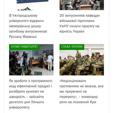
В Ужгородському
35 випускників кафедри
університеті відкрили
військової підготовки
меморіальну дошку
УжНУ склали присягу на
загибому випускникові
вірність Україні
Руслану Ференці
ЛІТНІЙ УНІВЕРСИТЕТ
СЛАВА УКРАЇНІ!
Як зробити з програмного
«Недооцінювати
коду ефективний продукт і
противника не можна, але
розібрати кулемет на
ми приречені на
швидкість – хайлайти
перемогу», – командир
десятого дня Літнього
роти на позивний Кум
університету