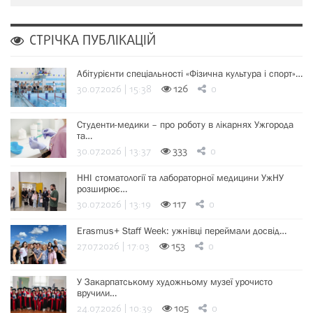
СТРІЧКА ПУБЛІКАЦІЙ
Абітурієнти спеціальності «Фізична культура і спорт»…
30.07.2026 | 15:38
126
0
Студенти-медики – про роботу в лікарнях Ужгорода
та…
30.07.2026 | 13:37
333
0
ННІ стоматології та лабораторної медицини УжНУ
розширює…
30.07.2026 | 13:19
117
0
Erasmus+ Staff Week: ужнівці переймали досвід…
27.07.2026 | 17:03
153
0
У Закарпатському художньому музеї урочисто
вручили…
24.07.2026 | 10:39
105
0