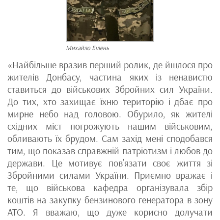
Михайло Білень
«Найбільше вразив перший ролик, де йшлося про
жителів Донбасу, частина яких із ненавистю
ставиться до військових Збройних сил України.
До тих, хто захищає їхню територію і дбає про
мирне небо над головою. Обурило, як жителі
східних міст погрожують нашим військовим,
обливають їх брудом. Сам захід мені сподобався
тим, що показав справжній патріотизм і любов до
держави. Це мотивує пов’язати своє життя зі
Збройними силами України. Приємно вражає і
те, що військова кафедра організувала збір
коштів на закупку бензинового генератора в зону
АТО. Я вважаю, що дуже корисно долучати