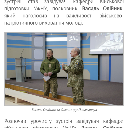
зустрічі став завідувач кафедри військової
підготовки УжНУ, полковник
Василь Олійник
,
який наголосив на важливості військово-
патріотичного виховання молоді.
Василь Олійник та Олександр Паламарчук
Розпочав урочисту зустріч завідувач кафедри
військової підготовки УжНУ
Василь Олійник
: