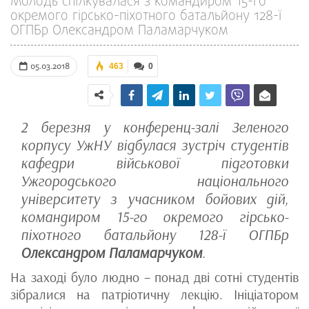
Молодь спілкувалася з командиром 15-го
окремого гірсько-піхотного батальйону 128-ї
ОГПБр Олександром Паламарчуком
05.03.2018
463
0
2 березня у конференц-залі Зеленого
корпусу УжНУ відбулася зустріч студентів
кафедри військової підготовки
Ужгородського національного
університету з учасником бойових дій,
командиром 15-го окремого гірсько-
піхотного батальйону 128-ї ОГПБр
Олександром Паламарчуком
.
На заході було людно – понад дві сотні студентів
зібралися на патріотичну лекцію. Ініціатором