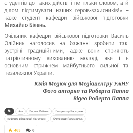
студентів до таких дійств, і не тільки словом, а й
ділом підтимувати наших героїв-захисників!» –
каже студент кафедри військової підготовки
Михайло Білень
.
Очільник кафедри військової підготовки Василь
Олійник наголосив на бажанні зробити такі
зустрічі традиційними, адже вони сприяють
патріотичному вихованню молоді, яке і є
основним стрижнем майбутнього сильної та
незалежної України.
Юлія Медюх для Медіацентру УжНУ
Фото авторки та Роберта Паппа
Відео Роберта Паппа
Ато
Василь Олійник
Володимир Коршунов
кафедра військової підготовки
Олександр Паламарчук
463
0