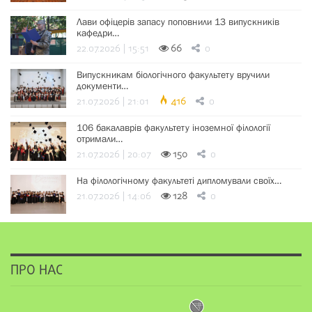
Лави офіцерів запасу поповнили 13 випускників
кафедри…
22.07.2026 | 15:51
66
0
Випускникам біологічного факультету вручили
документи…
21.07.2026 | 21:01
416
0
106 бакалаврів факультету іноземної філології
отримали…
21.07.2026 | 20:07
150
0
На філологічному факультеті дипломували своїх…
21.07.2026 | 14:06
128
0
ПРО НАС