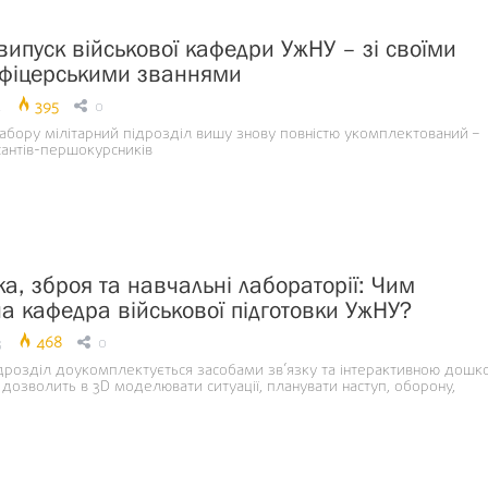
випуск військової кафедри УжНУ – зі своїми
фіцерськими званнями
4
395
0
набору мілітарний підрозділ вишу знову повністю укомплектований –
сантів-першокурсників
ка, зброя та навчальні лабораторії: Чим
а кафедра військової підготовки УжНУ?
3
468
0
ідрозділ доукомплектується засобами зв’язку та інтерактивною дошк
а дозволить в 3D моделювати ситуації, планувати наступ, оборону,