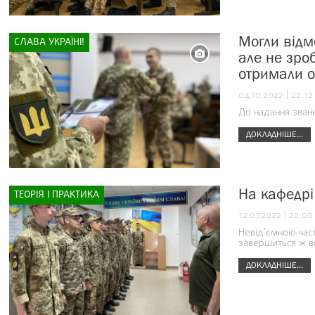
Могли відм
СЛАВА УКРАЇНІ!
але не зро
отримали о
04.10.2022 | 22:12
До надання званн
ДОКЛАДНІШЕ...
На кафедрі
ТЕОРІЯ І ПРАКТИКА
12.07.2022 | 22:00
Невід’ємною част
завершиться ж вс
ДОКЛАДНІШЕ...