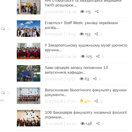
ННІ стоматології та лабораторної медицини
УжНУ розширює…
30.07.2026 | 13:19
115
0
Erasmus+ Staff Week: ужнівці переймали
досвід…
0
27.07.2026 | 17:03
153
0
У Закарпатському художньому музеї урочисто
вручили…
24.07.2026 | 10:39
105
0
Лави офіцерів запасу поповнили 13
випускників кафедри…
22.07.2026 | 15:51
63
0
Випускникам біологічного факультету вручили
0
документи…
ою
21.07.2026 | 21:01
411
0
106 бакалаврів факультету іноземної філології
отримали…
21.07.2026 | 20:07
148
0