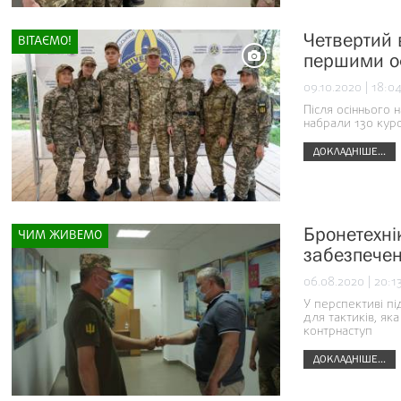
Четвертий 
ВІТАЄМО!
першими о
09.10.2020 | 18:0
Після осіннього 
набрали 130 кур
ДОКЛАДНІШЕ...
Бронетехні
ЧИМ ЖИВЕМО
забезпечен
06.08.2020 | 20:1
У перспективі п
для тактиків, як
контрнаступ
ДОКЛАДНІШЕ...