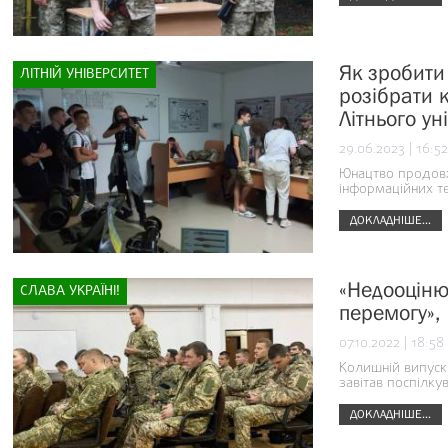
Як зробити
ЛІТНІЙ УНІВЕРСИТЕТ
розібрати 
Літнього ун
29.06.2023 | 16:52
Юнацтво продовж
інформаційних те
ДОКЛАДНІШЕ...
«Недооціню
СЛАВА УКРАЇНІ!
перемогу»,
07.10.2022 | 18:58
Колишній випускн
завітав поспілку
ДОКЛАДНІШЕ...