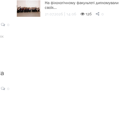
На філологічному факультеті дипломували
своїх…
21.07.2026 | 14:06
126
0
0
ік
На
0