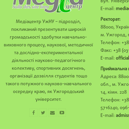
вул. Універси
E-mail:
media
Ректорат:
Медіацентр УжНУ – підрозділ,
88000, Україн
покликаний презентувати широкій
м. Ужгород, 
громадськості здобутки навчально-
Телефон: +38 
виховного процесу, наукової, методичної
Факс: +38 (03
та дослідно-експериментальної
E-mail:
offici
діяльності науково-педагогічного
колективу, спортивних досягнень,
Приймальна к
організації дозвілля студентів тощо
Адреса: 8800
такого потужного науково-навчального
обл., м. Ужго
осередку краю, як Ужгородський
14, кімн. 228
університет.
Телефон: +38 
5716240, 096
E-mail:
admis