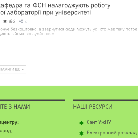
кафедра та ФСН налагоджують роботу
ої лабораторії при університеті
186
0
онує безкоштовно, а звернутися сюди можуть усі, хто має таку потре
дають військовослужбовцям
НТАЖИТИ ЩЕ
ТЕ З НАМИ
НАШІ РЕСУРСИ
ацентру:
Сайт УжНУ
ород,
Електронний розклад