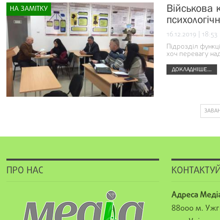
Військова 
НА ЗАМІТКУ
психологічн
16.12.2019 | 18:53
Підрозділ функці
хоч перевагу на
ДОКЛАДНІШЕ...
ЗАВА
ПРО НАС
КОНТАКТУЙ
Адреса Меді
88000 м. Ужг