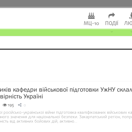
МЦ-10
ПОДІЇ
ЛЮ
иків кафедри військової підготовки УжНУ скла
вірність Україні
195
0
ї російсько-української війни підготовка кваліфікованих військових к
чного значення для національної безпеки. Закарпатський регіон, попр
ність від активних бойових дій, активно…