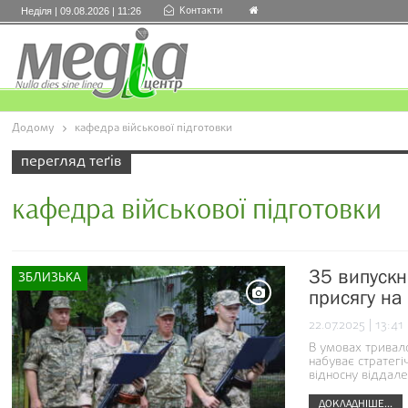
Контакти
Неділя | 09.08.2026 | 11:26
Додому
кафедра військової підготовки
перегляд теґів
кафедра військової підготовки
35 випускн
ЗБЛИЗЬКА
присягу на 
22.07.2025 | 13:41
В умовах тривало
набуває стратегі
відносну віддале
ДОКЛАДНІШЕ...