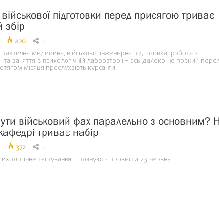
 військової підготовки перед присягою триває
 збір
420
0
 тактична медицина, військово-інженерна підготовка, робота з
та заняття в психологічній лабораторії – ось далеко не повний перел
ротягом місяця прослухають курсанти
ути військовий фах паралельно з основним? 
 кафедрі триває набір
8
372
0
ихологічне тестування – планують провести 23 червня