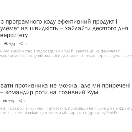
 з програмного коду ефективний продукт і
кулемет на швидкість – хайлайти десятого дня
іверситету
174
0
ило знайомство з підрозділами УжНУ, завітавши на факультет
хнологій і кафедру військової підготовки, а також переглянуло філь
вати противника не можна, але ми приречені
 – командир роти на позивний Кум
229
0
ик кафедри військової підготовки, приїхавши на кілька днів з фронту
ватися з теперішніми курсантами мілітарного підрозділу УжНУ