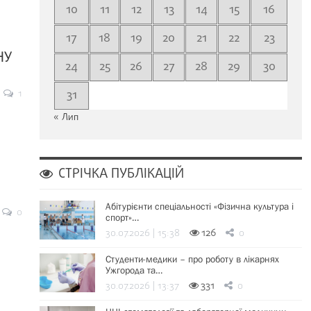
10
11
12
13
14
15
16
17
18
19
20
21
22
23
,
НУ
24
25
26
27
28
29
30
1
31
« Лип
СТРІЧКА ПУБЛІКАЦІЙ
Абітурієнти спеціальності «Фізична культура і
0
спорт»…
30.07.2026 | 15:38
126
0
Студенти-медики – про роботу в лікарнях
Ужгорода та…
30.07.2026 | 13:37
331
0