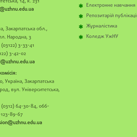
тетська, 14, к. 231
Електронне навчання
@uzhnu.edu.ua
Репозитарій публікаці
Журналістика
а, Закарпатська обл.,
Коледж УжНУ
пл. Народна, 3
(03122) 3-33-41
122) 3-42-02
al@uzhnu.edu.ua
омісія:
0, Україна, Закарпатська
род, вул. Університетська,
(0312) 64-30-84, 066-
-123-89-67
sion@uzhnu.edu.ua