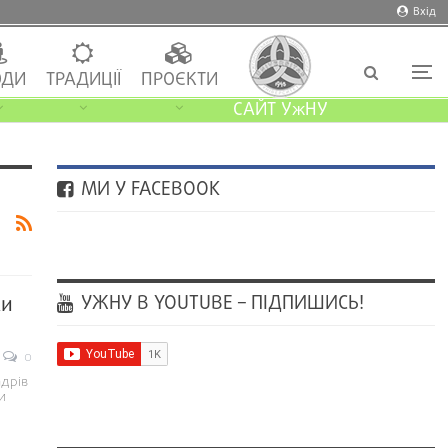
Вхід
ДИ
ТРАДИЦІЇ
ПРОЄКТИ
САЙТ УжНУ
МИ У FACEBOOK
УЖНУ В YOUTUBE – ПІДПИШИСЬ!
ли
0
адрів
и