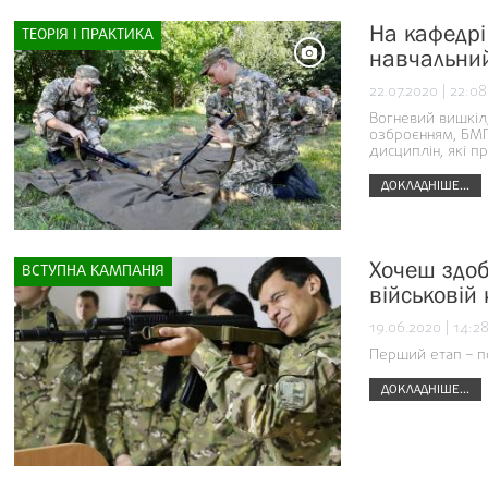
На кафедрі
ТЕОРІЯ І ПРАКТИКА
навчальний
22.07.2020 | 22:08
Вогневий вишкіл,
озброєнням, БМП 
дисциплін, які п
ДОКЛАДНІШЕ...
Хочеш здоб
ВСТУПНА КАМПАНІЯ
військовій
19.06.2020 | 14:2
Перший етап – пс
ДОКЛАДНІШЕ...