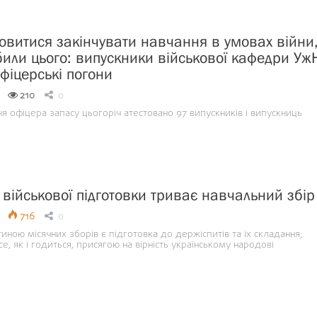
овитися закінчувати навчання в умовах війни
били цього: випускники військової кафедри Уж
фіцерські погони
210
0
я офіцера запасу цьогоріч атестовано 97 випускників і випускниць
 військової підготовки триває навчальний збір
716
0
иною місячних зборів є підготовка до держіспитів та їх складання;
е, як і годиться, присягою на вірність українському народові