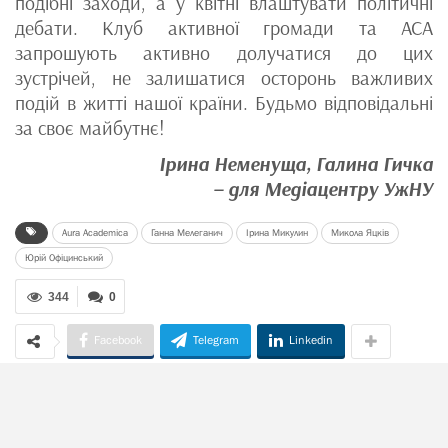
подібні заходи, а у квітні влаштувати політичні
дебати. Клуб активної громади та АСА
запрошують активно долучатися до цих
зустрічей, не залишатися осторонь важливих
подій в житті нашої країни. Будьмо відповідальні
за своє майбутнє!
Ірина Неменуща, Галина Гичка
– для Медіацентру УжНУ
Aura Academica
Ганна Мелеганич
Ірина Микулин
Микола Яцків
Юрій Офіцинський
344
0
Facebook
Telegram
Linkedin