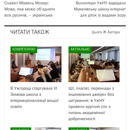
Славіст Міхаель Мозер:
Волонтери УжНУ відвідали
Мова, яка може об’єднати
Мукачівську школу-інтернат
всіх русинів, – українська
для діток із вадами зору
ЧИТАТИ ТАКОЖ
Цього Ж Автора
КОМПЕТЕНТНО
АКТУАЛЬНО
В Ужгороді стартувала VI
ШІ, плагіат, переклади з
Зимова школа з
іншомовних джерел без
інтернаціоналізації вищої
цитування: в УжНУ
освіти
провели круглий стіл з
питань академічної
доброчесності