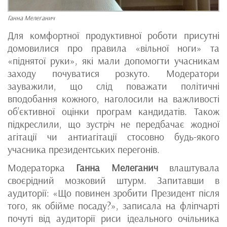
Ганна Мелеганич
Для комфортної продуктивної роботи присутні
домовилися про правила «вільної ноги» та
«піднятої руки», які мали допомогти учасникам
заходу почуватися розкуто. Модератори
зауважили, що слід поважати політичні
вподобання кожного, наголосили на важливості
об’єктивної оцінки програм кандидатів. Також
підкреслили, що зустріч не передбачає жодної
агітації чи антиагітації стосовно будь-якого
учасника президентських перегонів.
Модераторка
Ганна Мелеганич
влаштувала
своєрідний мозковий штурм. Запитавши в
аудиторії: «Що повинен зробити Президент після
того, як обійме посаду?», записала на фліпчарті
почуті від аудиторії риси ідеального очільника