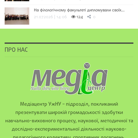
На філологічному факультеті дипломували своїх…
21.07.2026 | 14:06
124
0
ПРО НАС
Медіацентр УжНУ – підрозділ, покликаний
презентувати широкій громадськості здобутки
навчально-виховного процесу, наукової, методичної та
дослідно-експериментальної діяльності науково-
педагогічного колективу, спортивних досягнень,