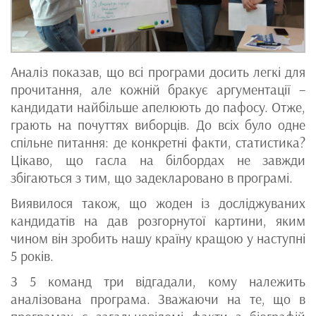
Аналіз показав, що всі програми досить легкі для
прочитання, але кожній бракує аргументації –
кандидати найбільше апелюють до пафосу. Отже,
грають на почуттях виборців. До всіх було одне
спільне питання: де конкретні факти, статистика?
Цікаво, що гасла на білбордах не завжди
збігаються з тим, що задекларовано в програмі.
Виявилося також, що жоден із досліджуваних
кандидатів на дав розгорнутої картини, яким
чином він зробить нашу країну кращою у наступні
5 років.
З 5 команд три відгадали, кому належить
аналізована програма. Зважаючи на те, що в