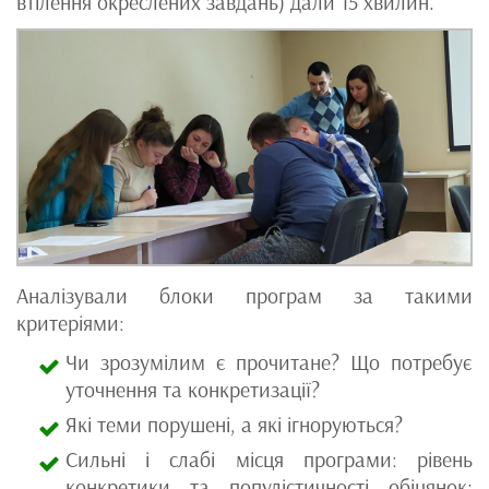
втілення окреслених завдань) дали 15 хвилин.
Аналізували блоки програм за такими
критеріями:
Чи зрозумілим є прочитане? Що потребує
уточнення та конкретизації?
Які теми порушені, а які ігноруються?
Сильні і слабі місця програми: рівень
конкретики та популістичності обіцянок;