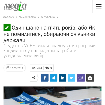
Додому
Чим живемо
Актуально
Один шанс на п’ять років, або Як
не помилитися, обираючи очільника
держави
Студентів УжНУ вчили аналізувати програми
кандидатів у президенти та робити
усвідомлений вибір
12.03.2019
344
0