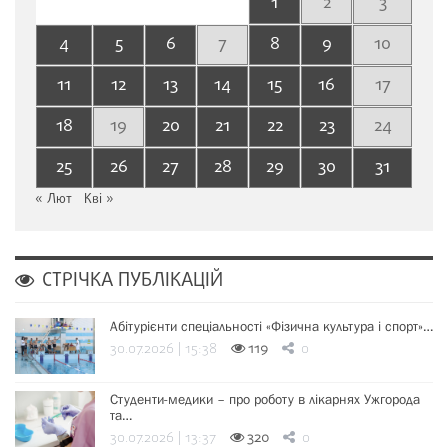
1
2
3
4
5
6
7
8
9
10
11
12
13
14
15
16
17
18
19
20
21
22
23
24
25
26
27
28
29
30
31
« Лют
Кві »
СТРІЧКА ПУБЛІКАЦІЙ
Абітурієнти спеціальності «Фізична культура і спорт»…
30.07.2026 | 15:38
119
0
Студенти-медики – про роботу в лікарнях Ужгорода
та…
30.07.2026 | 13:37
320
0