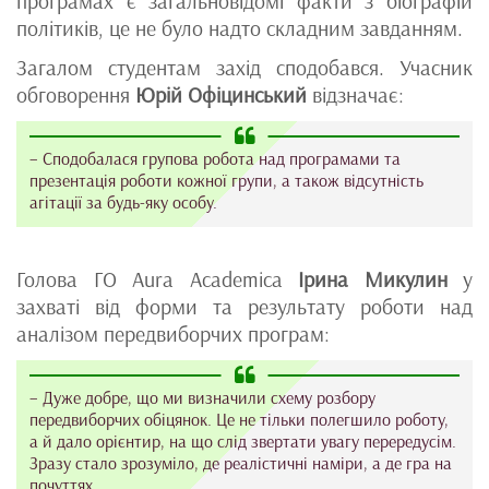
програмах є загальновідомі факти з біографій
політиків, це не було надто складним завданням.
Загалом студентам захід сподобався. Учасник
обговорення
Юрій Офіцинський
відзначає:
– Сподобалася групова робота над програмами та
презентація роботи кожної групи, а також відсутність
агітації за будь-яку особу.
Голова ГО Aura Academica
Ірина Микулин
у
захваті від форми та результату роботи над
аналізом передвиборчих програм:
– Дуже добре, що ми визначили схему розбору
передвиборчих обіцянок. Це не тільки полегшило роботу,
а й дало орієнтир, на що слід звертати увагу перередусім.
Зразу стало зрозуміло, де реалістичні наміри, а де гра на
почуттях.