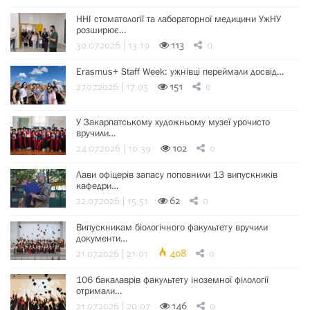
ННІ стоматології та лабораторної медицини УжНУ
розширює…
30.07.2026 | 13:19
113
0
Erasmus+ Staff Week: ужнівці переймали досвід…
27.07.2026 | 17:03
151
0
У Закарпатському художньому музеї урочисто
вручили…
24.07.2026 | 10:39
102
0
Лави офіцерів запасу поповнили 13 випускників
кафедри…
22.07.2026 | 15:51
62
0
Випускникам біологічного факультету вручили
документи…
21.07.2026 | 21:01
408
0
106 бакалаврів факультету іноземної філології
отримали…
21.07.2026 | 20:07
146
0