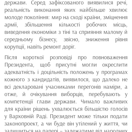
держави. Серед зафіксованого виявилися речі,
реальність виконання яких найбільше хвилює
молоде покоління: мир на сході країни, зміцнення
армії, збільшення кількості робочих місць,
виведення економіки з тіні та сприяння малому й
середньому бізнесу, звісно, зниження рівня
корупції, навіть ремонт доріг.
Після короткої розповіді про повноваження
Президента, щоб присутні могли окреслити
адекватність і доцільність положень у програмах
кожного з кандидатів, виявилося, що далеко не
всі декларовані учасниками перегонів наміри, а
отже, й очікування виборців, перебувають у
компетенції глави держави. Чимало важливих
для країни рішень ухвалюється більшістю голосів
у Варховній Раді. Президент може тільки подати
законопроект, а чи буде він утілений у життя, чи
залишиться на папері – залежатиме від народних