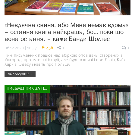
«Невдячна свиня, або Мене немає вдома»
– остання книга найкраща, бо… поки що
вона остання, – каже Банди Шолтес
06.12.2020 | 10:57
456
0
0
Нині письменник працює над збіркою оповідань, створених в
Ужгороді про тутешні історії, але буде в книзі і про Львів, Київ,
Харків, Одесу і навіть про Польщу
ДОКЛАДНІШЕ...
ПИСЬМЕННИК ЗА ПРИЛАВКОМ