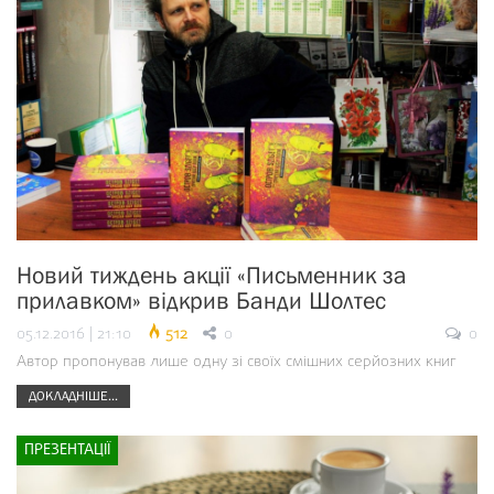
Новий тиждень акції «Письменник за
прилавком» відкрив Банди Шолтес
05.12.2016 | 21:10
512
0
0
Автор пропонував лише одну зі своїх смішних серйозних книг
ДОКЛАДНІШЕ...
ПРЕЗЕНТАЦІЇ