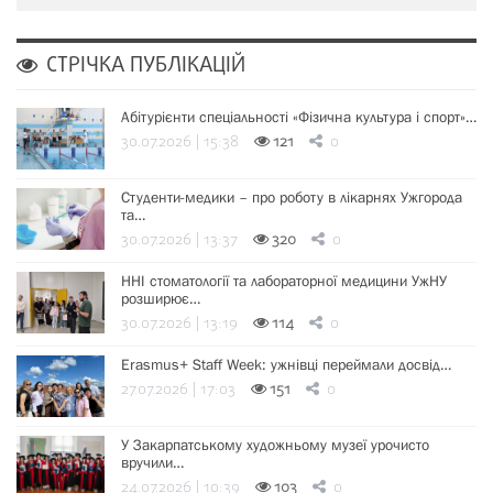
СТРІЧКА ПУБЛІКАЦІЙ
Абітурієнти спеціальності «Фізична культура і спорт»…
30.07.2026 | 15:38
121
0
Студенти-медики – про роботу в лікарнях Ужгорода
та…
30.07.2026 | 13:37
320
0
ННІ стоматології та лабораторної медицини УжНУ
розширює…
30.07.2026 | 13:19
114
0
Erasmus+ Staff Week: ужнівці переймали досвід…
27.07.2026 | 17:03
151
0
У Закарпатському художньому музеї урочисто
вручили…
24.07.2026 | 10:39
103
0