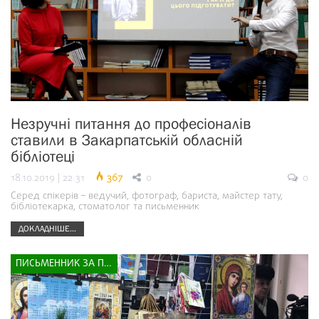
Незручні питання до професіоналів
ставили в Закарпатській обласній
бібліотеці
18.10.2019 | 22:31
367
0
0
Серед спікерів – ведучий, фотограф, бариста, майстер тату,
бібліотекарка, стоматолог та письменник
ДОКЛАДНІШЕ...
ПИСЬМЕННИК ЗА ПРИЛАВКОМ