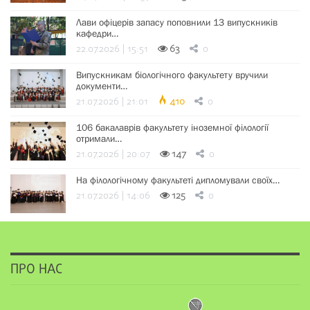
Лави офіцерів запасу поповнили 13 випускників
кафедри…
22.07.2026 | 15:51
63
0
Випускникам біологічного факультету вручили
документи…
21.07.2026 | 21:01
410
0
106 бакалаврів факультету іноземної філології
отримали…
21.07.2026 | 20:07
147
0
На філологічному факультеті дипломували своїх…
21.07.2026 | 14:06
125
0
ПРО НАС