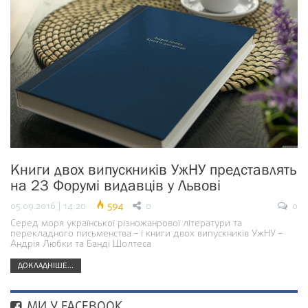
Книги двох випускників УжНУ представлять
на 23 Форумі видавців у Львові
05.09.2016 | 14:20
594
0
0
Серед моря української різножанрової літератури та
перекладного письменства – і книги двох випускників УжНУ –
Андрія Любки та Банді Шолтеса
ДОКЛАДНІШЕ...
МИ У FACEBOOK