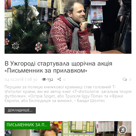
В Ужгороді стартувала щорічна акція
«Письменник за прилавком»
04.12.2018 | 08:30
132
0
0
Першим за полицю книжкової крамниці став головний T-
shirtолог країни, він же автор книг «T-shirtологія: загальна теорія
футболки», «Острів Sziget, або Трусєля Iggy Попа» та «Фріки
Європи, або Експедиція за вином», – Банди Шолтес
ДОКЛАДНІШЕ...
ПИСЬМЕННИК ЗА ПРИЛАВКОМ