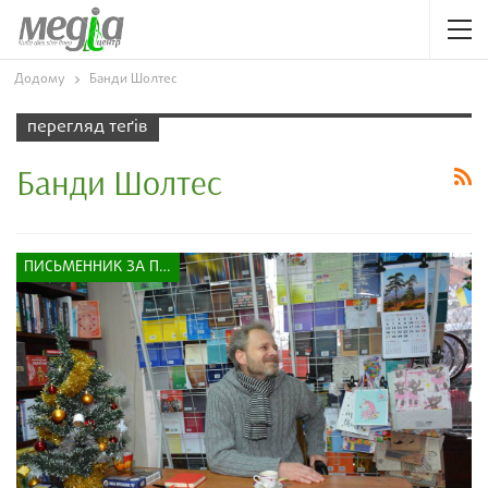
Додому
Банди Шолтес
перегляд теґів
Банди Шолтес
ПИСЬМЕННИК ЗА ПРИЛАВКОМ