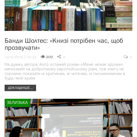
Банди Шолтес: «Книзі потрібен час, щоб
прозвучати»
14.12.2019 | 10:33
200
0
0
На думку автора, його останній роман «Мене немає вдома»
написаний на добротному європейському рівні, тож книгу не
соромно показати ні критикам, ні читачам, ні письменникам в
будь-якій країні
ДОКЛАДНІШЕ...
ЗБЛИЗЬКА