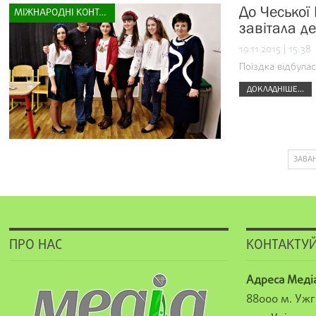
До Чеської
МІЖНАРОДНІ КОНТАКТИ
завітала де
19.11.2015 | 15:38
Поїздка відбулас
ДОКЛАДНІШЕ...
ЗАВА
ПРО НАС
КОНТАКТУЙ
Адреса Меді
88000 м. Ужг