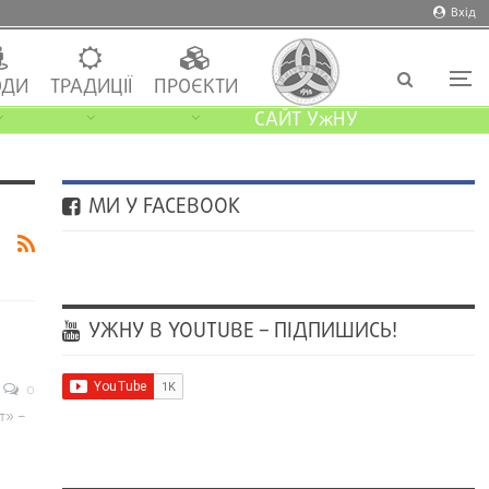
Вхід
ДИ
ТРАДИЦІЇ
ПРОЄКТИ
САЙТ УжНУ
МИ У FACEBOOK
УЖНУ В YOUTUBE – ПІДПИШИСЬ!
0
т» –