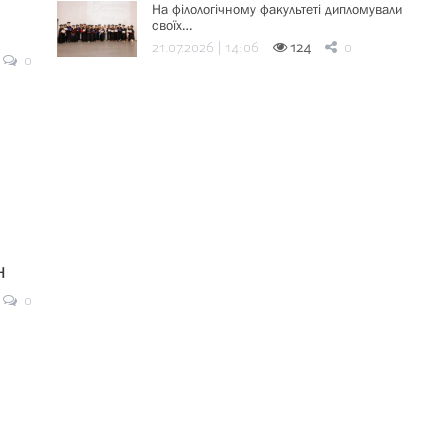
На філологічному факультеті дипломували
своїх…
21.07.2026 | 14:06
124
0
0
н
0