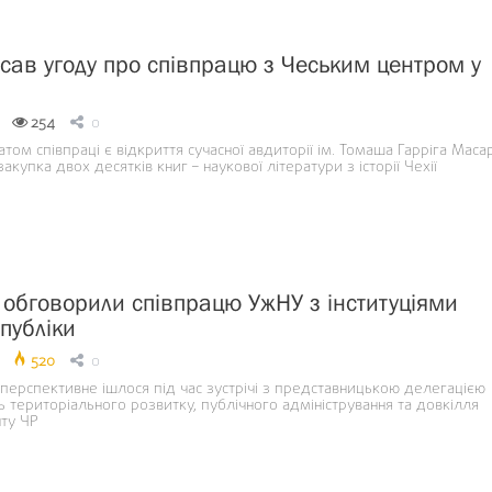
сав угоду про співпрацю з Чеським центром у
254
0
ом співпраці є відкриття сучасної авдиторії ім. Томаша Гарріга Маса
закупка двох десятків книг – наукової літератури з історії Чехії
 обговорили співпрацю УжНУ з інституціями
публіки
520
0
перспективне ішлося під час зустрічі з представницькою делегацією
ь територіального розвитку, публічного адміністрування та довкілля
ту ЧР