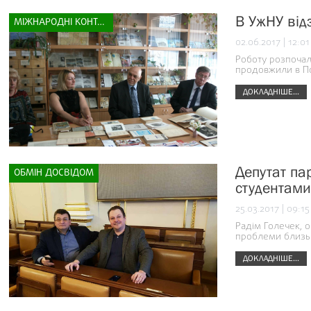
В УжНУ від
МІЖНАРОДНІ КОНТАКТИ
02.06.2017 | 12:01
Роботу розпочали
продовжили в По
ДОКЛАДНІШЕ...
Депутат пар
ОБМІН ДОСВІДОМ
студентами
25.03.2017 | 09:15
Радім Голечек, о
проблеми близько
ДОКЛАДНІШЕ...