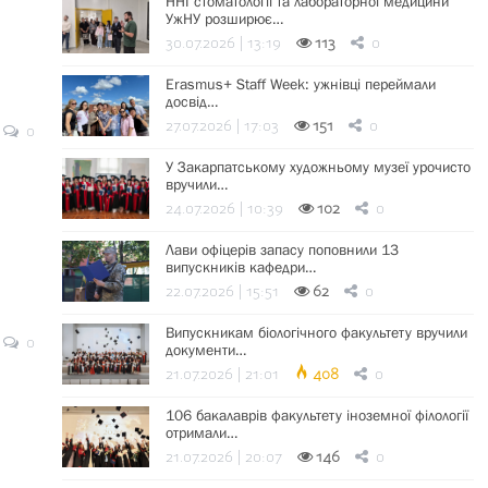
ННІ стоматології та лабораторної медицини
УжНУ розширює…
30.07.2026 | 13:19
113
0
Erasmus+ Staff Week: ужнівці переймали
досвід…
27.07.2026 | 17:03
151
0
0
У Закарпатському художньому музеї урочисто
вручили…
24.07.2026 | 10:39
102
0
Лави офіцерів запасу поповнили 13
випускників кафедри…
22.07.2026 | 15:51
62
0
Випускникам біологічного факультету вручили
0
документи…
21.07.2026 | 21:01
408
0
106 бакалаврів факультету іноземної філології
отримали…
21.07.2026 | 20:07
146
0