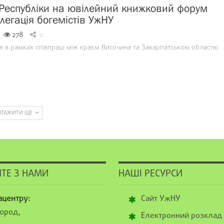
 Республіки на ювілейний книжковий форум
легація богемістів УжНУ
278
0
я в рамках співпраці між краєм Височина та Закарпатською областю
НТАЖИТИ ЩЕ
ТЕ З НАМИ
НАШІ РЕСУРСИ
ацентру:
Сайт УжНУ
ород,
Електронний розклад