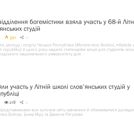
ідділення богемістики взяла участь у 68-й Літн
янських студій
6
391
0
ти, молоді і спорту Чеської Республіки (Ministerstvо školství, mládeže 
é republiky) й цього року надало стипендійні місця для студентів чес
родського національного університету для…
ли участь у Літній школі слов’янських студій у
публіці
218
0
редставниками всіх куточків світу навчалися й обмінювалися досвідо
іка Бойчук, Ірина Муц та Даніела Рягузова