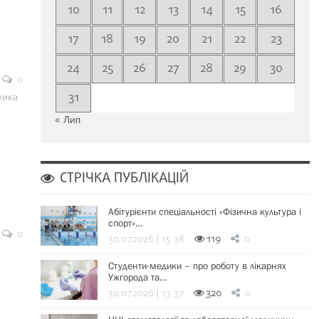
10
11
12
13
14
15
16
17
18
19
20
21
22
23
24
25
26
27
28
29
30
0
31
рика
« Лип
СТРІЧКА ПУБЛІКАЦІЙ
Абітурієнти спеціальності «Фізична культура і
спорт»…
0
30.07.2026 | 15:38
119
0
Студенти-медики – про роботу в лікарнях
Ужгорода та…
30.07.2026 | 13:37
320
0