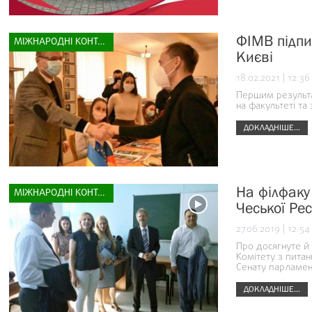
ФІМВ підпи
МІЖНАРОДНІ КОНТАКТИ
Києві
18.02.2021 | 12:36
Першим результат
на факультеті та 
ДОКЛАДНІШЕ...
На філфаку
МІЖНАРОДНІ КОНТАКТИ
Чеської Рес
27.06.2019 | 12:54
Про досягнуте й 
Комітету з питан
Сенату парламен
ДОКЛАДНІШЕ...