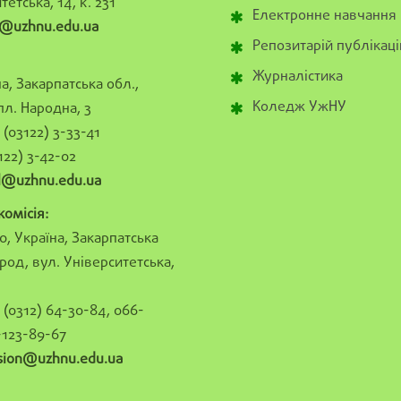
тетська, 14, к. 231
Електронне навчання
@uzhnu.edu.ua
Репозитарій публікаці
Журналістика
а, Закарпатська обл.,
Коледж УжНУ
пл. Народна, 3
(03122) 3-33-41
122) 3-42-02
al@uzhnu.edu.ua
омісія:
0, Україна, Закарпатська
род, вул. Університетська,
(0312) 64-30-84, 066-
-123-89-67
sion@uzhnu.edu.ua