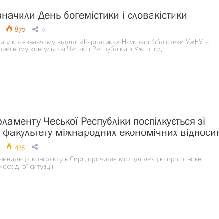
значили День богемістики і словакістики
870
0
 у краєзнавчому відділі «Карпатика» Наукової бібліотеки УжНУ, а
чесному консульстві Чеської Республіки в Ужгороді
ламенту Чеської Республіки поспілкується зі
 факультету міжнародних економічних відноси
435
0
чевидець конфлікту в Сирії, прочитає молоді лекцію про основні
східної ситуації