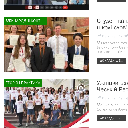
Студентка в
МІЖНАРОДНІ КОНТАКТИ
школі слов’
26.09.2025 | 12:0
Міністерство осві
tělovýchovy Česk
відділення Ужго
ДОКЛАДНІШЕ...
Ужнівки взя
ТЕОРІЯ І ПРАКТИКА
Чеській Рес
28.09.2023 | 13:24
Майже місяць з п
богемістки Анжел
ДОКЛАДНІШЕ...