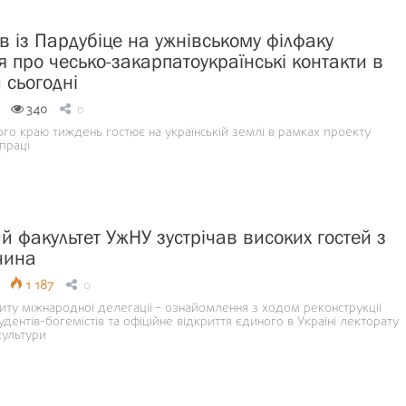
в із Пардубіце на ужнівському філфаку
я про чесько-закарпатоукраїнські контакти в
 сьогодні
340
0
го краю тиждень гостює на українській землі в рамках проекту
праці
й факультет УжНУ зустрічав високих гостей з
чина
1 187
0
иту міжнародної делегації – ознайомлення з ходом реконструкції
удентів-богемістів та офіційне відкриття єдиного в Україні лекторату
культури