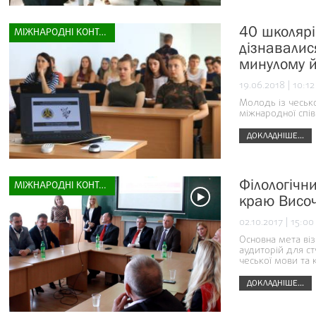
40 школярі
МІЖНАРОДНІ КОНТАКТИ
дізнавалис
минулому й
19.06.2018 | 10:12
Молодь із чесько
міжнародної спів
ДОКЛАДНІШЕ...
Філологічни
МІЖНАРОДНІ КОНТАКТИ
краю Висо
02.10.2017 | 15:00
Основна мета віз
аудиторій для ст
чеської мови та 
ДОКЛАДНІШЕ...