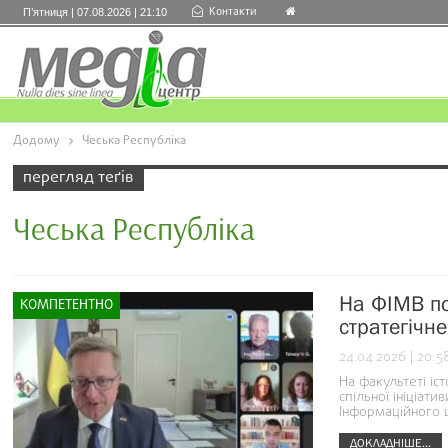
Контакти
П’ятниця | 07.08.2026 | 21:10
Додому
Чеська Республіка
перегляд теґів
Чеська Республіка
На ФІМВ по
КОМПЕТЕНТНО
стратегічн
24.04.2026 | 20:5
На факультеті іс
спільної ініціат
Інформаційного ц
ДОКЛАДНІШЕ...