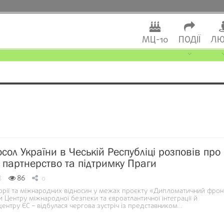
МЦ-10
ПОДІЇ
ЛЮ
сол України в Чеській Республіці розповів про
е партнерство та підтримку Праги
8
86
0
торії та міжнародних відносин у межах проєкту «Дипломатичний фрон
иви Центру міжнародної безпеки та євроатлантичної інтеграції й
ентру ЄС – відбулася чергова зустріч із представником…