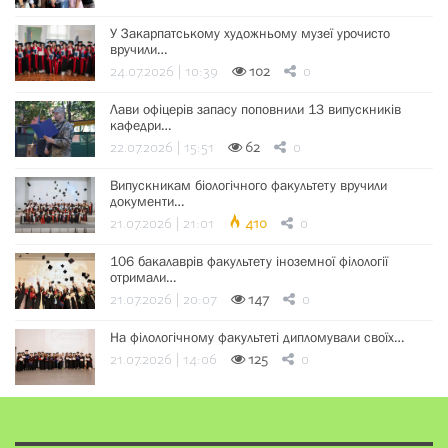
У Закарпатському художньому музеї урочисто
вручили…
24.07.2026 | 10:39
102
0
Лави офіцерів запасу поповнили 13 випускників
кафедри…
22.07.2026 | 15:51
62
0
Випускникам біологічного факультету вручили
документи…
21.07.2026 | 21:01
410
0
106 бакалаврів факультету іноземної філології
отримали…
21.07.2026 | 20:07
147
0
На філологічному факультеті дипломували своїх…
21.07.2026 | 14:06
125
0