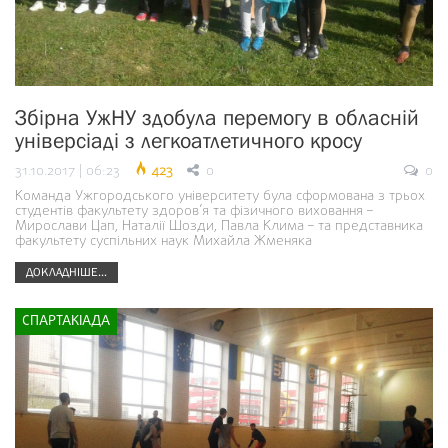
Збірна УжНУ здобула перемогу в обласній
універсіаді з легкоатлетичного кросу
31.10.2017 | 06:23
423
0
0
Команда Ужгородського університету була сформована з трьох
студентів факультету здоров’я та фізичного виховання –
Мирослави Цап, Наталії Шозди, Павла Клима – та представника
факультету суспільних наук Михайла Жменяка
ДОКЛАДНІШЕ...
СПАРТАКІАДА