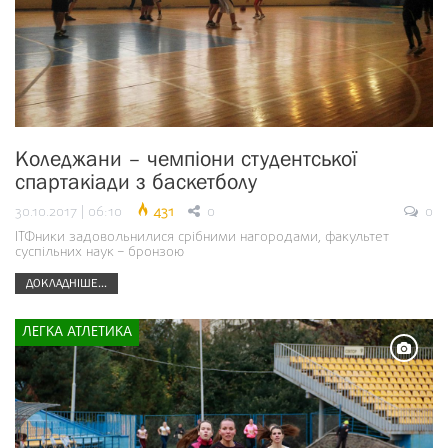
Коледжани – чемпіони студентської
спартакіади з баскетболу
30.10.2017 | 06:10
431
0
0
ІТФники задовольнилися срібними нагородами, факультет
суспільних наук – бронзою
ДОКЛАДНІШЕ...
ЛЕГКА АТЛЕТИКА