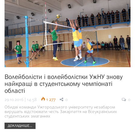
Волейболісти і волейболістки УжНУ знову
найкращі в студентському чемпіонаті
області
29.10.2016 | 14:58
1 277
0
0
Обидві команди Ужгородського університету незабаром
вирушать відстоювати честь Закарпаття на Всеукраїнських
студентських змаганнях
ДОКЛАДНІШЕ...