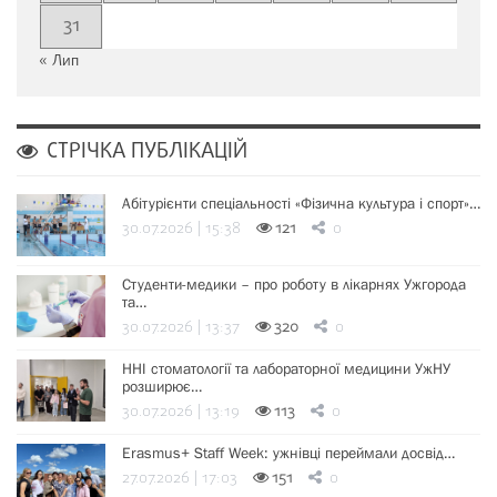
31
« Лип
СТРІЧКА ПУБЛІКАЦІЙ
Абітурієнти спеціальності «Фізична культура і спорт»…
30.07.2026 | 15:38
121
0
Студенти-медики – про роботу в лікарнях Ужгорода
та…
30.07.2026 | 13:37
320
0
ННІ стоматології та лабораторної медицини УжНУ
розширює…
30.07.2026 | 13:19
113
0
Erasmus+ Staff Week: ужнівці переймали досвід…
27.07.2026 | 17:03
151
0