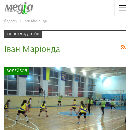
Додому
Іван Маріонда
перегляд теґів
Іван Маріонда
ВОЛЕЙБОЛ