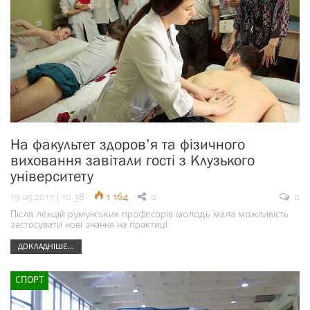
На факультет здоров’я та фізичного
виховання завітали гості з Клузького
університету
19.05.2017 | 10:38
1 164
0
0
Після лекцій румунських професорів молодь мала можливість
застосувати нові знання на практиці
ДОКЛАДНІШЕ...
СПОРТ