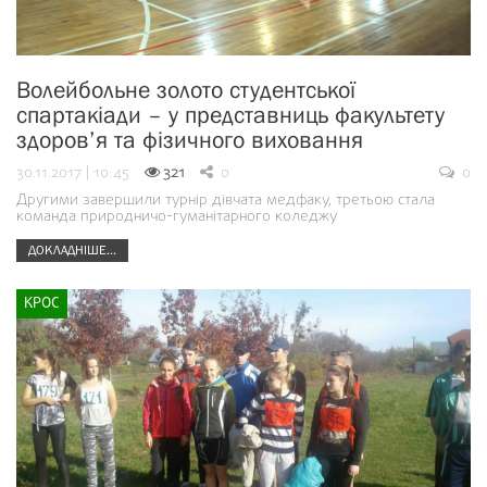
Волейбольне золото студентської
спартакіади – у представниць факультету
здоров’я та фізичного виховання
30.11.2017 | 10:45
321
0
0
Другими завершили турнір дівчата медфаку, третьою стала
команда природничо-гуманітарного коледжу
ДОКЛАДНІШЕ...
КРОС