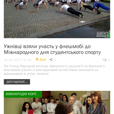
Ужнівці взяли участь у флешмобі до
Міжнародного дня студентського спорту
20.09.2017 | 16:40
606
0
0
На площі Народній молодь факультету здоров’я та фізичного
виховання разом із викладачами колективно виконали 22
віджимання в упорі лежачи
ДОКЛАДНІШЕ...
МІЖНАРОДНІ КОНТАКТИ