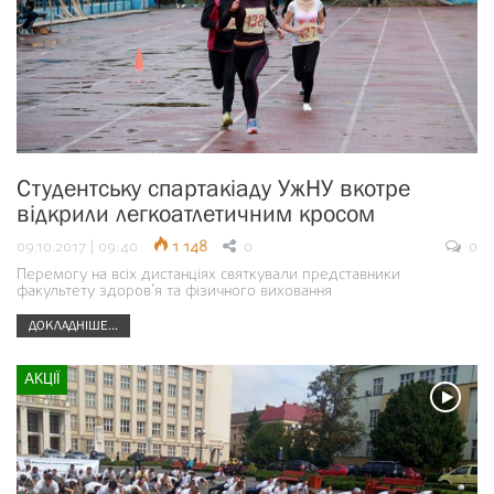
Студентську спартакіаду УжНУ вкотре
відкрили легкоатлетичним кросом
09.10.2017 | 09:40
1 148
0
0
Перемогу на всіх дистанціях святкували представники
факультету здоров’я та фізичного виховання
ДОКЛАДНІШЕ...
АКЦІЇ