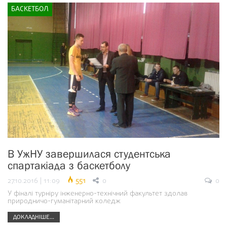
БАСКЕТБОЛ
В УжНУ завершилася студентська
спартакіада з баскетболу
27.10.2016 | 11:09
551
0
0
У фіналі турніру інженерно-технічний факультет здолав
природничо-гуманітарний коледж
ДОКЛАДНІШЕ...