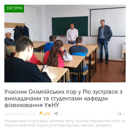
ЗУСТРІЧІ
Учасник Олімпійських ігор у Ріо зустрівся з
викладачами та студентами кафедри
фізвиховання УжНУ
14.10.2016 | 14:19
579
0
0
Український спортсмен, чемпіон світу, призер першостей світу та
Європи Анатолій Герей розповів молоді чимало цікавого