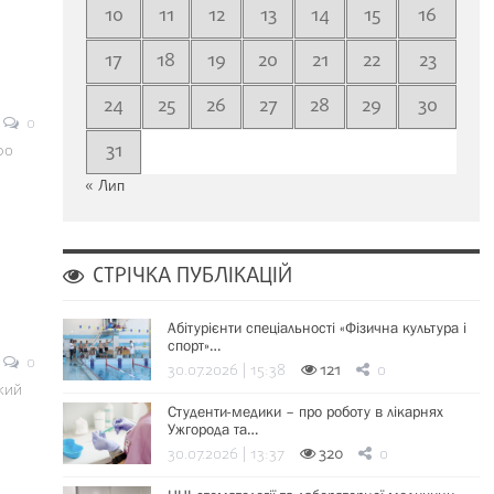
10
11
12
13
14
15
16
17
18
19
20
21
22
23
24
25
26
27
28
29
30
0
31
ро
« Лип
СТРІЧКА ПУБЛІКАЦІЙ
Абітурієнти спеціальності «Фізична культура і
спорт»…
0
30.07.2026 | 15:38
121
0
кий
Студенти-медики – про роботу в лікарнях
Ужгорода та…
30.07.2026 | 13:37
320
0