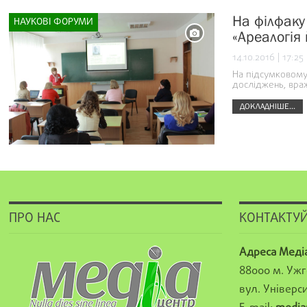
На філфаку
НАУКОВІ ФОРУМИ
«Ареалогія
14.10.2016 | 17:25
На підсумковому 
досліджень, враж
ДОКЛАДНІШЕ...
ПРО НАС
КОНТАКТУЙ
Адреса Меді
88000 м. Ужг
вул. Універси