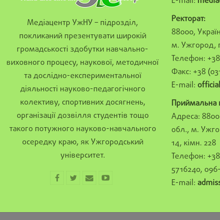
E-mail:
media
Ректорат:
Медіацентр УжНУ – підрозділ,
88000, Україн
покликаний презентувати широкій
м. Ужгород, 
громадськості здобутки навчально-
Телефон: +38 
виховного процесу, наукової, методичної
Факс: +38 (03
та дослідно-експериментальної
E-mail:
offici
діяльності науково-педагогічного
колективу, спортивних досягнень,
Приймальна к
організації дозвілля студентів тощо
Адреса: 8800
такого потужного науково-навчального
обл., м. Ужго
осередку краю, як Ужгородський
14, кімн. 228
університет.
Телефон: +38 
5716240, 096
E-mail:
admis