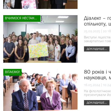
Діалект – г
ВЧИМОСЯ НЕСТАНДАРТНО
спільноту,
25.09.2025 | 20:18
Виступи ліцеїсті
закарпатські гові
ДОКЛАДНІШЕ...
80 років і
ВІТАЄМО!
науковця, 
16.05.2024 | 10:24
На філологічному
презентували йо
ДОКЛАДНІШЕ...