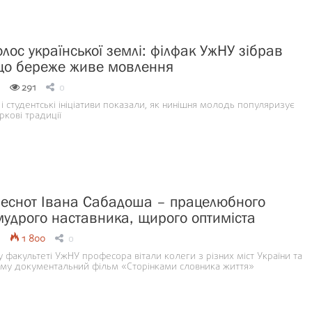
олос української землі: філфак УжНУ зібрав
 що береже живе мовлення
291
0
в і студентські ініціативи показали, як нинішня молодь популяризує
ркові традиції
 чеснот Івана Сабадоша – працелюбного
мудрого наставника, щирого оптиміста
1 800
0
 факультеті УжНУ професора вітали колеги з різних міст України та
му документальний фільм «Сторінками словника життя»