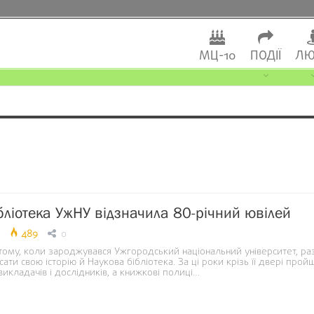
МЦ-10
ПОДІЇ
ЛЮ
бліотека УжНУ відзначила 80-річний ювілей
489
0
 тому, коли зароджувався Ужгородський національний університет, р
сати свою історію й Наукова бібліотека. За ці роки крізь її двері прой
 викладачів і дослідників, а книжкові полиці…