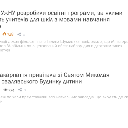
 УжНУ розробили освітні програми, за якими
ть учителів для шкіл з мовами навчання
н
748
0
нції декан філологічного Галина Шумицька повідомила, що Міністерс
а 100 % збільшило ліцензований обсяг набору для підготовки таких
ратурі
акарпаття привітала зі Святом Миколая
 свалявського Будинку дитини
274
0
ечі поїхали представники всіх навчальних закладів, що входять до с
ди