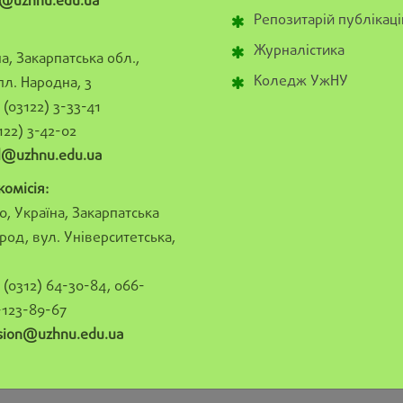
@uzhnu.edu.ua
Репозитарій публікаці
Журналістика
а, Закарпатська обл.,
Коледж УжНУ
пл. Народна, 3
(03122) 3-33-41
122) 3-42-02
al@uzhnu.edu.ua
омісія:
0, Україна, Закарпатська
род, вул. Університетська,
(0312) 64-30-84, 066-
-123-89-67
sion@uzhnu.edu.ua