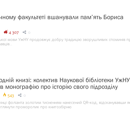
ічному факультеті вшанували пам’ять Бориса
4 307
0
ької мови УжНУ продовжує добру традицію зворушливих споминів п
вців...
одній книзі: колектив Наукової бібліотеки УжНУ
в монографію про історію свого підрозділу
543
0
рінці фоліанта золотим тисненням нанесений QR-код, відсканувавши я
глянути проморолик про книгозбірню