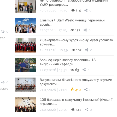
ННІ стоматології та лабораторної медицини
УжНУ розширює…
30.07.2026 | 13:19
114
0
Erasmus+ Staff Week: ужнівці переймали
досвід…
27.07.2026 | 17:03
151
0
0
тво
У Закарпатському художньому музеї урочисто
вручили…
24.07.2026 | 10:39
102
0
Лави офіцерів запасу поповнили 13
випускників кафедри…
22.07.2026 | 15:51
63
0
Випускникам біологічного факультету вручили
0
документи…
кладу
21.07.2026 | 21:01
410
0
106 бакалаврів факультету іноземної філології
отримали…
21.07.2026 | 20:07
147
0