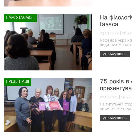
На філолог
ПАМ’ЯТАЄМО...
Галаса
23.03.2023 | 20:33
Кафедра українс
видатних мовозна
ДОКЛАДНІШЕ...
75 років в 
ПРЕЗЕНТАЦІЇ
презентува
01.10.2021 | 19:27
На титульній сто
читач може пере
ДОКЛАДНІШЕ...