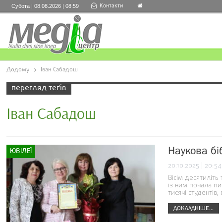
Контакти
Субота | 08.08.2026 | 08:59
Додому
Іван Сабадош
перегляд теґів
Іван Сабадош
Наукова бі
ЮВІЛЕЇ
20.10.2025 | 20:54
Вісім десятиліть
із ним почала пи
тисячі студентів,
ДОКЛАДНІШЕ...