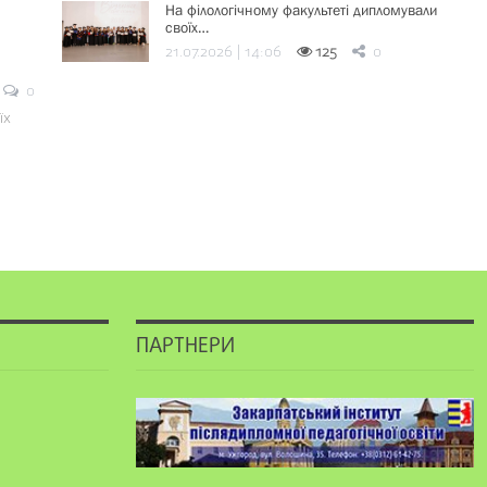
На філологічному факультеті дипломували
своїх…
21.07.2026 | 14:06
125
0
0
їх
ПАРТНЕРИ