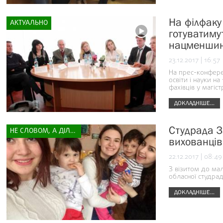
На філфаку
АКТУАЛЬНО
готуватиму
нацменши
23.12.2017 | 16:57
На прес-конфере
освіти і науки н
фахівців у магіст
ДОКЛАДНІШЕ...
Студрада З
НЕ СЛОВОМ, А ДІЛОМ
вихованців
22.12.2017 | 08:49
З візитом до мал
обласної студра
ДОКЛАДНІШЕ...