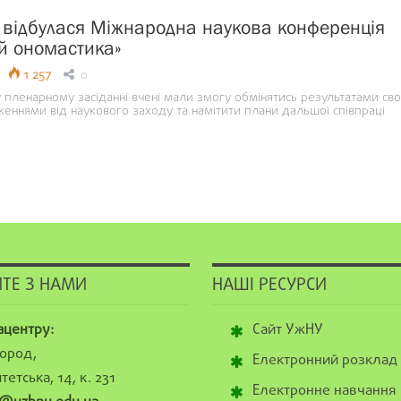
 відбулася Міжнародна наукова конференція
 й ономастика»
1 257
0
пленарному засіданні вчені мали змогу обмінятись результатами сво
еннями від наукового заходу та намітити плани дальшої співпраці
ТЕ З НАМИ
НАШІ РЕСУРСИ
ацентру:
Сайт УжНУ
ород,
Електронний розклад
тетська, 14, к. 231
Електронне навчання