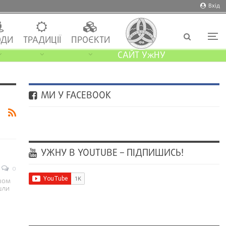
Вхід
ДИ
ТРАДИЦІЇ
ПРОЄКТИ
САЙТ УжНУ
МИ У FACEBOOK
УЖНУ В YOUTUBE – ПІДПИШИСЬ!
0
азом
шли