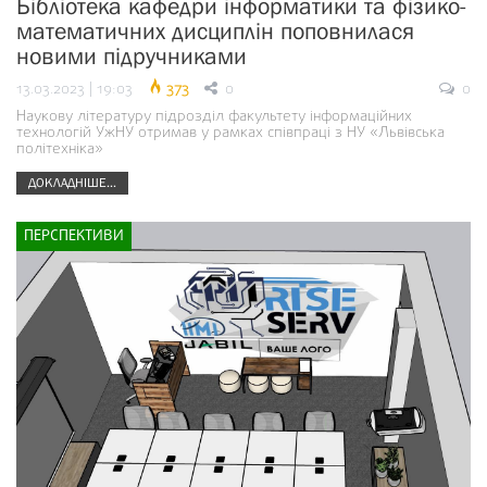
Бібліотека кафедри інформатики та фізико-
математичних дисциплін поповнилася
новими підручниками
13.03.2023 | 19:03
373
0
0
Наукову літературу підрозділ факультету інформаційних
технологій УжНУ отримав у рамках співпраці з НУ «Львівська
політехніка»
ДОКЛАДНІШЕ...
ПЕРСПЕКТИВИ