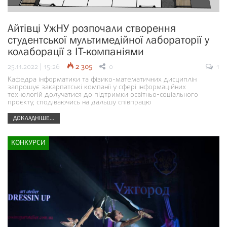
Айтівці УжНУ розпочали створення
студентської мультимедійної лабораторії у
колаборації з ІТ-компаніями
25.11.2022 | 15:26
2 305
0
1
Кафедра інформатики та фізико-математичних дисциплін
запрошує закарпатські компанії у сфері інформаційних
технологій долучатися до підтримки освітньо-соціального
проєкту, сподіваючись на дальшу співпрацю
ДОКЛАДНІШЕ...
КОНКУРСИ