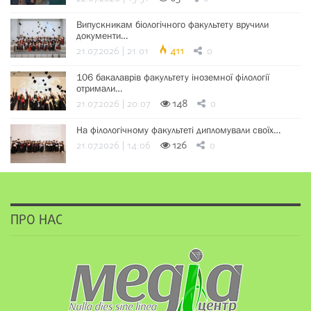
Випускникам біологічного факультету вручили
документи…
21.07.2026 | 21:01
411
0
106 бакалаврів факультету іноземної філології
отримали…
21.07.2026 | 20:07
148
0
На філологічному факультеті дипломували своїх…
21.07.2026 | 14:06
126
0
ПРО НАС