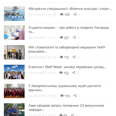
Абітурієнти спеціальності «Фізична культура і спорт»…
30.07.2026 | 15:38
126
0
Студенти-медики – про роботу в лікарнях Ужгорода
та…
30.07.2026 | 13:37
331
0
ННІ стоматології та лабораторної медицини УжНУ
розширює…
30.07.2026 | 13:19
115
0
Erasmus+ Staff Week: ужнівці переймали досвід…
27.07.2026 | 17:03
153
0
У Закарпатському художньому музеї урочисто
вручили…
24.07.2026 | 10:39
105
0
Лави офіцерів запасу поповнили 13 випускників
кафедри…
22.07.2026 | 15:51
63
0