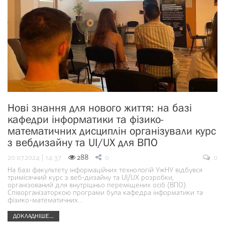
Нові знання для нового життя: на базі
кафедри інформатики та фізико-
математичних дисциплін організували курс
з вебдизайну та UI/UX для ВПО
20.07.2024 | 14:37
288
0
0
На базі факультету інформаційних технологій УжНУ відбувся
тримісячний курс з веб-дизайну та UI/UX розробки,
організований для внутрішньо переміщених осіб (ВПО).
Співорганізаторкою програми була кафедра інформатики та
фізико-математичних…
ДОКЛАДНІШЕ...