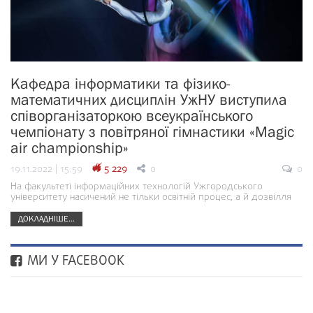
Кафедра інформатики та фізико-
математичних дисциплін УжНУ виступила
співорганізаторкою всеукраїнського
чемпіонату з повітряної гімнастики «Magic
air championship»
19.11.2022 | 15:59
5 229
0
0
На факультеті інформаційних технологій Ужгородського
університету насичений не тільки освітній процес, а й дозвілля
ДОКЛАДНІШЕ...
МИ У FACEBOOK