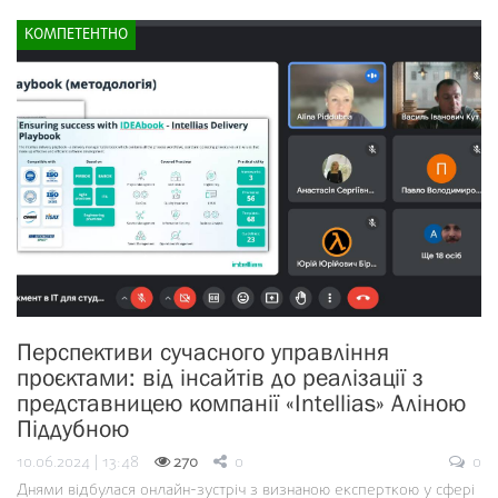
КОМПЕТЕНТНО
Перспективи сучасного управління
проєктами: від інсайтів до реалізації з
представницею компанії «Intellias» Аліною
Піддубною
10.06.2024 | 13:48
270
0
0
Днями відбулася онлайн-зустріч з визнаною експерткою у сфері