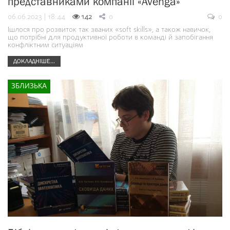
представниками компанії «Avenga»
06.06.2023 | 18:44
142
0
0
Ішлося про розвиток так званих «soft skills», а також навичок,
що потрібні для продуктивної роботи в команді й запобігання
конфліктним ситуаціям
ДОКЛАДНІШЕ...
ЗБЛИЗЬКА