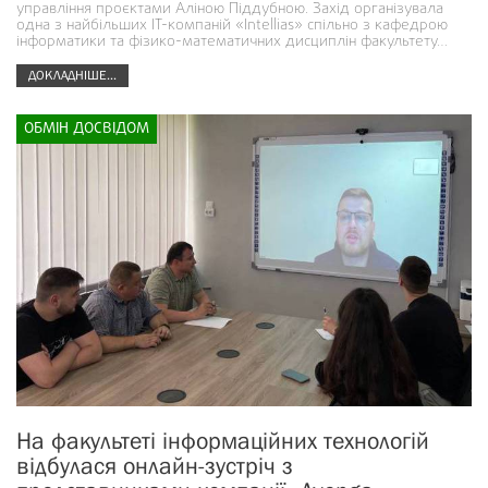
управління проєктами Аліною Піддубною. Захід організувала
одна з найбільших ІТ-компаній «Intellias» спільно з кафедрою
інформатики та фізико-математичних дисциплін факультету…
ДОКЛАДНІШЕ...
ОБМІН ДОСВІДОМ
На факультеті інформаційних технологій
відбулася онлайн-зустріч з