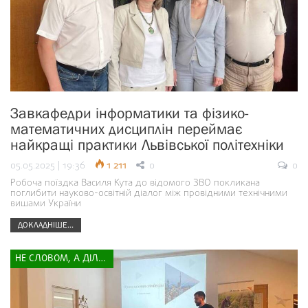
Завкафедри інформатики та фізико-
математичних дисциплін переймає
найкращі практики Львівської політехніки
05.05.2025 | 19:36
1 211
0
0
Робоча поїздка Василя Кута до відомого ЗВО покликана
поглибити науково-освітній діалог між провідними технічними
вишами України
ДОКЛАДНІШЕ...
НЕ СЛОВОМ, А ДІЛОМ