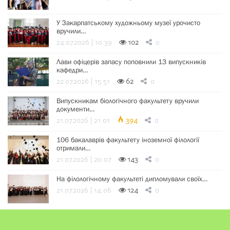
У Закарпатському художньому музеї урочисто
вручили…
24.07.2026 | 10:39
102
0
Лави офіцерів запасу поповнили 13 випускників
кафедри…
22.07.2026 | 15:51
62
0
Випускникам біологічного факультету вручили
документи…
21.07.2026 | 21:01
394
0
106 бакалаврів факультету іноземної філології
отримали…
21.07.2026 | 20:07
143
0
На філологічному факультеті дипломували своїх…
21.07.2026 | 14:06
124
0