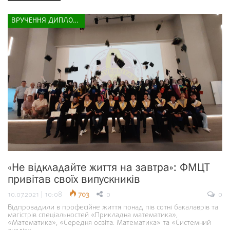
ВРУЧЕННЯ ДИПЛОМІВ
«Не відкладайте життя на завтра»: ФМЦТ
привітав своїх випускників
10.07.2021 | 10:08
703
0
0
Відпровадили в професійне життя понад пів сотні бакалаврів та
магістрів спеціальностей «Прикладна математика»,
«Математика», «Середня освіта. Математика» та «Системний