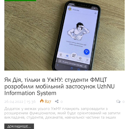
Як Дія, тільки в УжНУ: студенти ФМЦТ
розробили мобільний застосунок UzhNU
Information System
26.04.2022 | 15:36
827
0
0
Додаток у межах усього УжНУ планують запровадити з
розширеним функціоналом, який буде орієнтований на запити
викладачів, студентів, деканатів, навчальної частини та інших
ДОКЛАДНІШЕ...