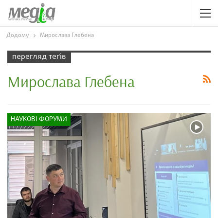
Додому
Мирослава Глебена
перегляд теґів
Мирослава Глебена
НАУКОВІ ФОРУМИ