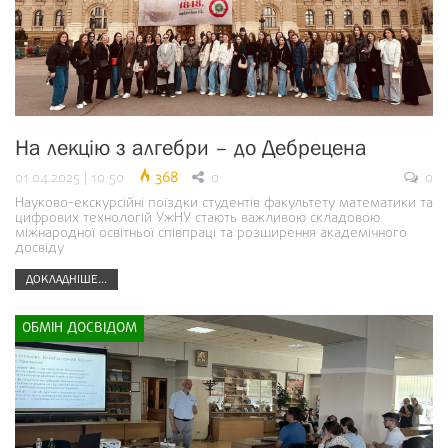
На лекцію з алгебри – до Дебрецена
01.04.2025 | 10:50
368
0
0
Науково-екскурсійні поїздки студентів факультету математики та
цифрових технологій УжНУ стають важливою складовою
міжнародної освітньої співпраці та розширення академічного
досвіду
ДОКЛАДНІШЕ...
ОБМІН ДОСВІДОМ