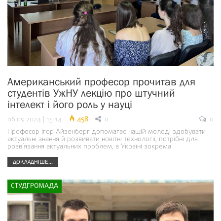
Американський професор прочитав для
студентів УжНУ лекцію про штучний
інтелект і його роль у науці
06.09.2024 | 15:14
458
0
0
Професор Ігор Айзенберг допомагає нашій молоді здобувати
актуальні знання й розвивати новітні технології, потрібні для
розв’язання актуальних проблем, в Україні зокрема
ДОКЛАДНІШЕ...
СТУДГРОМАДА