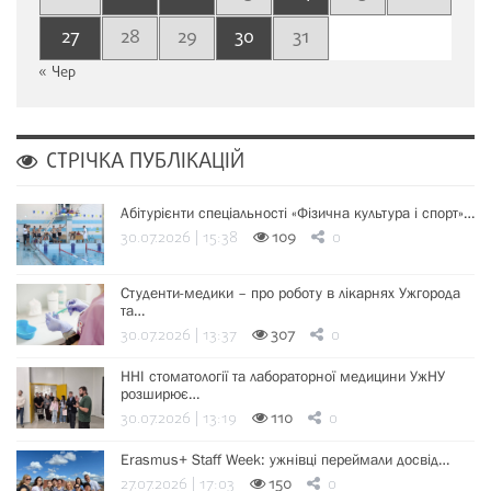
27
28
29
30
31
« Чер
СТРІЧКА ПУБЛІКАЦІЙ
Абітурієнти спеціальності «Фізична культура і спорт»…
30.07.2026 | 15:38
109
0
Студенти-медики – про роботу в лікарнях Ужгорода
та…
30.07.2026 | 13:37
307
0
ННІ стоматології та лабораторної медицини УжНУ
розширює…
30.07.2026 | 13:19
110
0
Erasmus+ Staff Week: ужнівці переймали досвід…
27.07.2026 | 17:03
150
0