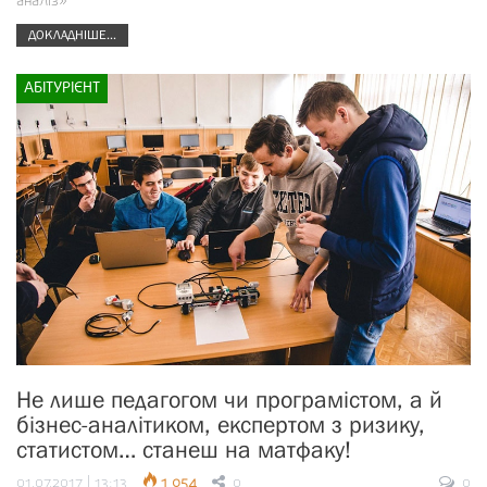
аналіз»
ДОКЛАДНІШЕ...
АБІТУРІЄНТ
Не лише педагогом чи програмістом, а й
бізнес-аналітиком, експертом з ризику,
статистом… станеш на матфаку!
01.07.2017 | 13:13
1 054
0
0