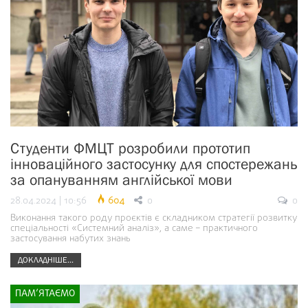
Студенти ФМЦТ розробили прототип
інноваційного застосунку для спостережань
за опануванням англійської мови
28.04.2024 | 10:56
604
0
0
Виконання такого роду проєктів є складником стратегії розвитку
спеціальності «Системний аналіз», а саме – практичного
застосування набутих знань
ДОКЛАДНІШЕ...
ПАМ’ЯТАЄМО