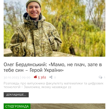
Олег Бердянський: «Мамо, не плач, зате в
тебе син – Герой України»
30.10.2023 | 09:00
5 362
0
1
Розповідь про випускника факультету математики та цифрових
технологій – Захисника, якому назавжди 22
ДОКЛАДНІШЕ...
СТУДГРОМАДА