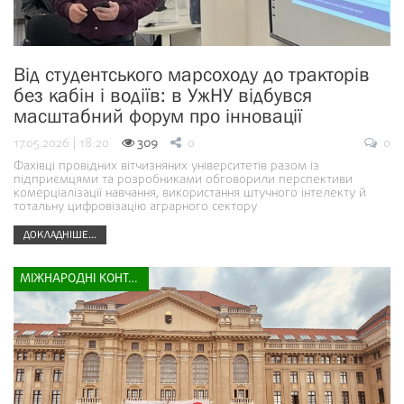
Від студентського марсоходу до тракторів
без кабін і водіїв: в УжНУ відбувся
масштабний форум про інновації
17.05.2026 | 18:20
309
0
0
Фахівці провідних вітчизняних університетів разом із
підприємцями та розробниками обговорили перспективи
комерціалізації навчання, використання штучного інтелекту й
тотальну цифровізацію аграрного сектору
ДОКЛАДНІШЕ...
МІЖНАРОДНІ КОНТАКТИ