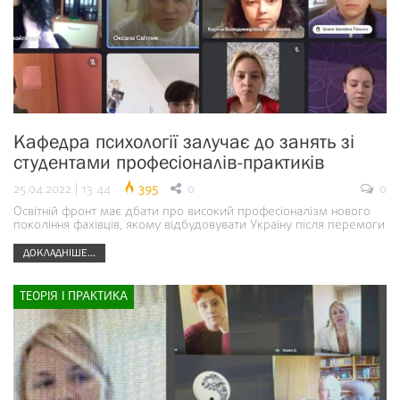
Кафедра психології залучає до занять зі
студентами професіоналів-практиків
25.04.2022 | 13:44
395
0
0
Освітній фронт має дбати про високий професіоналізм нового
покоління фахівців, якому відбудовувати Україну після перемоги
ДОКЛАДНІШЕ...
ТЕОРІЯ І ПРАКТИКА