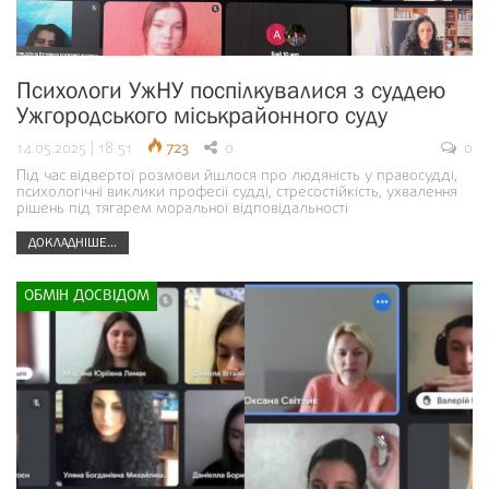
Психологи УжНУ поспілкувалися з суддею
Ужгородського міськрайонного суду
14.05.2025 | 18:51
723
0
0
Під час відвертої розмови йшлося про людяність у правосудді,
психологічні виклики професії судді, стресостійкість, ухвалення
рішень під тягарем моральної відповідальності
ДОКЛАДНІШЕ...
ОБМІН ДОСВІДОМ