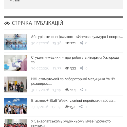
« Лип
СТРІЧКА ПУБЛІКАЦІЙ
Абітурієнти спеціальності «Фізична культура і спорт»…
30.07.2026 | 15:38
121
0
Студенти-медики – про роботу в лікарнях Ужгорода
та…
30.07.2026 | 13:37
322
0
ННІ стоматології та лабораторної медицини УжНУ
розширює…
30.07.2026 | 13:19
114
0
Erasmus+ Staff Week: ужнівці переймали досвід…
27.07.2026 | 17:03
152
0
У Закарпатському художньому музеї урочисто
вручили…