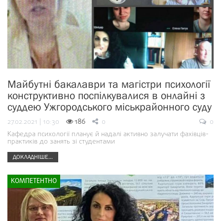
Майбутні бакалаври та магістри психології
конструктивно поспілкувалися в онлайні з
суддею Ужгородського міськрайонного суду
27.02.2021 | 10:30
186
0
0
Кафедра психології планує й надалі активно залучати фахівців-
практиків до занять зі студентами
ДОКЛАДНІШЕ...
КОМПЕТЕНТНО