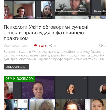
Психологи УжНУ обговорили сучасні
аспекти правосуддя з фахівчинею-
практиком
18.03.2024 | 20:19
3 413
0
0
Зустріч із суддею Ужгородського міськрайонного суду Оксаною
Світлик у межах навчальної дисципліни «Юридична психологія»
для третьокурсників ініціювала професорка Уляна Михайлишин
ДОКЛАДНІШЕ...
ОБМІН ДОСВІДОМ