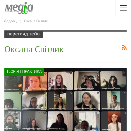
Додому
Оксана Світлик
перегляд теґів
Оксана Світлик
ТЕОРІЯ І ПРАКТИКА