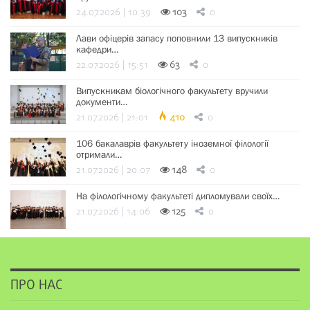
24.07.2026 | 10:39
103
0
Лави офіцерів запасу поповнили 13 випускників
кафедри…
22.07.2026 | 15:51
63
0
Випускникам біологічного факультету вручили
документи…
21.07.2026 | 21:01
410
0
106 бакалаврів факультету іноземної філології
отримали…
21.07.2026 | 20:07
148
0
На філологічному факультеті дипломували своїх…
21.07.2026 | 14:06
125
0
ПРО НАС