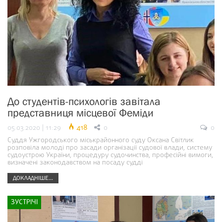
До студентів-психологів завітала
представниця місцевої Феміди
05.03.2020 | 11:29
418
0
0
Суддя Ужгородського міськрайонного суду Оксана Світлик
розповіла молоді про засади організації судової влади, систему
судоустрою України, процедуру судочинства, професійні вимоги,
визначені законодавством на посаду судді
ДОКЛАДНІШЕ...
ЗУСТРІЧІ