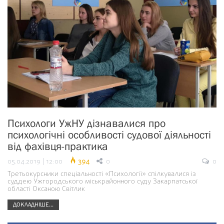
Психологи УжНУ дізнавалися про
психологічні особливості судової діяльності
від фахівця-практика
05.04.2019 | 12:00
394
0
0
Третьокурсники спеціальності «Психології» спілкувалися із
суддею Ужгородського міськрайонного суду Закарпатської
області Оксаною Світлик
ДОКЛАДНІШЕ...