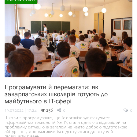
Програмувати й перемагати: як
закарпатських школярів готують до
майбутнього в ІТ-сфері
19.07.2022 | 17:24
256
0
0
Школи з програмування, що їх організовує факультет
інформаційних технологій УжНУ, стали однією з відповідей на
проблемну ситуацію із загалом не надто доброю підготовкою
абітурієнтів, допомагаючи їм підготуватися до вступу й
підвищити рівень…