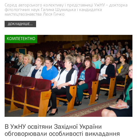
Серед авторського колективу і представниці УжНУ – докторка
філологічних наук Галина Шумицька і кандидатка
мистецтвознавства Леся Гичко
ДОКЛАДНІШЕ...
КОМПЕТЕНТНО
В УжНУ освітяни Західної України
обговорювали особливості викладання