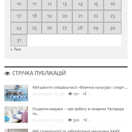
10
11
12
13
14
15
16
17
18
19
20
21
22
23
24
25
26
27
28
29
30
31
« Лип
СТРІЧКА ПУБЛІКАЦІЙ
Абітурієнти спеціальності «Фізична культура і спорт»…
30.07.2026 | 15:38
121
0
Студенти-медики – про роботу в лікарнях Ужгорода
та…
30.07.2026 | 13:37
320
0
ННІ стоматології та лабораторної медицини УжНУ