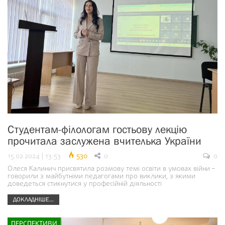
Студентам-філологам гостьову лекцію
прочитала заслужена вчителька України
15.02.2024 | 13:53
530
0
0
Олеся Калинич присвятила розмову темі освіти в умовах війни –
говорили з майбутніми педагогами про виклики, з якими
доведеться стикнутися у професійній діяльності
ДОКЛАДНІШЕ...
ПЕРСПЕКТИВИ