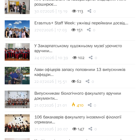
розширює…
30.07.2026 | 13:19
113
0
Erasmus+ Staff Week: ужнівці переймали досвід…
27.07.2026 | 17:03
151
0
У Закарпатському художньому музеї урочисто
вручили…
24.07.2026 | 10:39
102
0
Лави офіцерів запасу поповнили 13 випускників
кафедри…
22.07.2026 | 15:51
62
0
Випускникам біологічного факультету вручили
документи…
21.07.2026 | 21:01
410
0
106 бакалаврів факультету іноземної філології
отримали…
21.07.2026 | 20:07
147
0