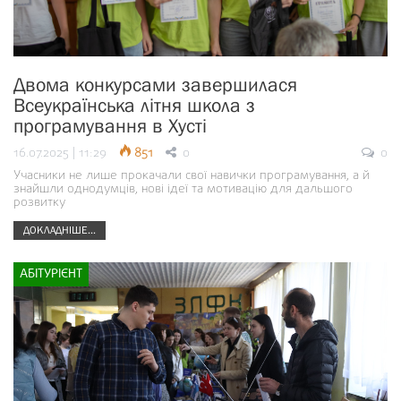
Двома конкурсами завершилася
Всеукраїнська літня школа з
програмування в Хусті
16.07.2025 | 11:29
851
0
0
Учасники не лише прокачали свої навички програмування, а й
знайшли однодумців, нові ідеї та мотивацію для дальшого
розвитку
ДОКЛАДНІШЕ...
АБІТУРІЄНТ