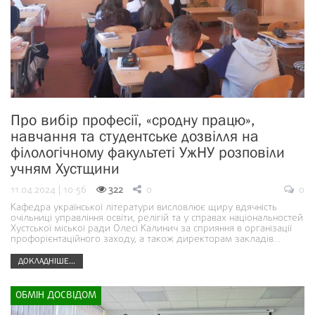
Про вибір професії, «сродну працю»,
навчання та студентське дозвілля на
філологічному факультеті УжНУ розповіли
учням Хустщини
11.04.2024 | 10:56
322
0
0
Кафедра української літератури висловлює щиру вдячність
очільниці управління освіти, релігій та у справах національностей
Хустської міської ради Олесі Калинич за сприяння в організації
профорієнтаційного заходу, а також директорам закладів…
ДОКЛАДНІШЕ...
ОБМІН ДОСВІДОМ