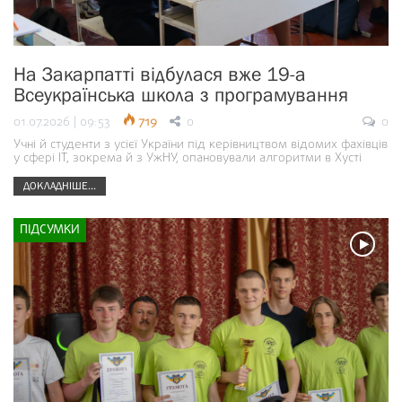
На Закарпатті відбулася вже 19-а
Всеукраїнська школа з програмування
01.07.2026 | 09:53
719
0
0
Учні й студенти з усієї України під керівництвом відомих фахівців
у сфері ІТ, зокрема й з УжНУ, опановували алгоритми в Хусті
ДОКЛАДНІШЕ...
ПІДСУМКИ