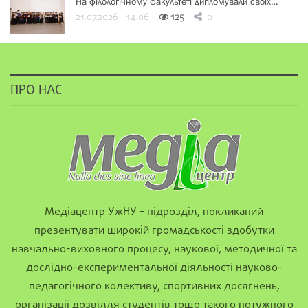
На філологічному факультеті дипломували своїх…
21.07.2026 | 14:06
125
0
ПРО НАС
Медіацентр УжНУ – підрозділ, покликаний
презентувати широкій громадськості здобутки
навчально-виховного процесу, наукової, методичної та
дослідно-експериментальної діяльності науково-
педагогічного колективу, спортивних досягнень,
організації дозвілля студентів тощо такого потужного