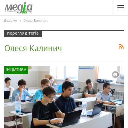
Додому
Олеся Калинич
перегляд теґів
Олеся Калинич
ІНІЦІАТИВА