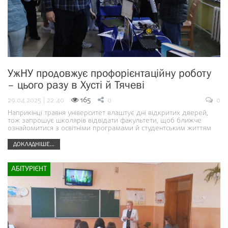
УжНУ продовжує профорієнтаційну роботу
– цього разу в Хусті й Тячеві
29.04.2025 | 22:40
165
0
0
Наприкінці травня університет влаштує дні відкритих дверей,
тож запрошує школярів відвідати факультети, щоб ближче
ознайомитися з освітніми програмами й студентським життям
ДОКЛАДНІШЕ...
АБІТУРІЄНТ