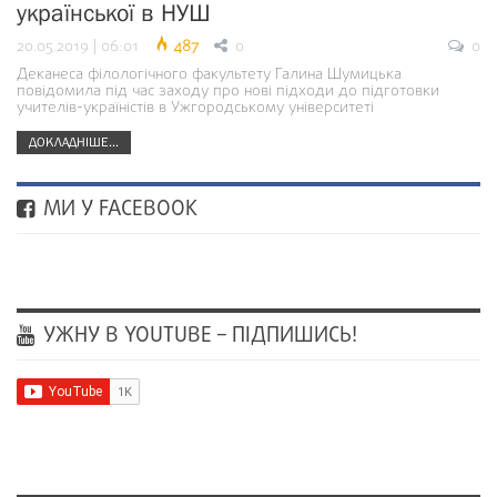
української в НУШ
20.05.2019 | 06:01
487
0
0
Деканеса філологічного факультету Галина Шумицька
повідомила під час заходу про нові підходи до підготовки
учителів-україністів в Ужгородському університеті
ДОКЛАДНІШЕ...
МИ У FACEBOOK
УЖНУ В YOUTUBE – ПІДПИШИСЬ!