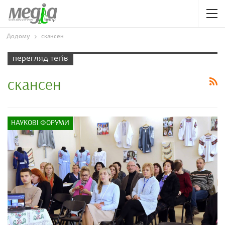
Додому
скансен
перегляд теґів
скансен
НАУКОВІ ФОРУМИ