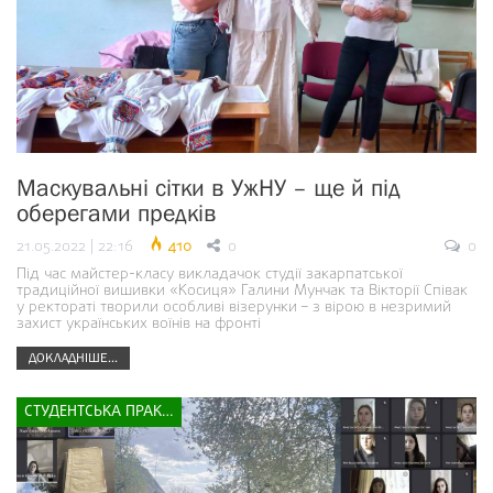
Маскувальні сітки в УжНУ – ще й під
оберегами предків
21.05.2022 | 22:16
410
0
0
Під час майстер-класу викладачок студії закарпатської
традиційної вишивки «Косиця» Галини Мунчак та Вікторії Співак
у ректораті творили особливі візерунки – з вірою в незримий
захист українських воїнів на фронті
ДОКЛАДНІШЕ...
СТУДЕНТСЬКА ПРАКТИКА