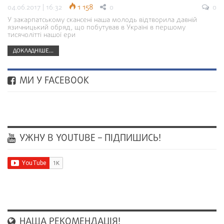
04.06.2017 | 16:32
1 158
0
0
У закарпатському скансені наша молодь відтворила давній
язичницький обряд, що побутував в Україні в першому
тисячолітті нашої ери
ДОКЛАДНІШЕ...
МИ У FACEBOOK
УЖНУ В YOUTUBE – ПІДПИШИСЬ!
НАША РЕКОМЕНДАЦІЯ!