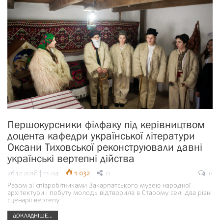
Першокурсники філфаку під керівництвом
доцента кафедри української літератури
Оксани Тиховської реконструювали давні
українські вертепні дійства
26.12.2018 | 11:04
1 032
0
0
Разом зі співробітниками Закарпатського музею народної
архітектури і побуту молодь відтворила в Старому селі два різні
сценарії вертепу
ДОКЛАДНІШЕ...