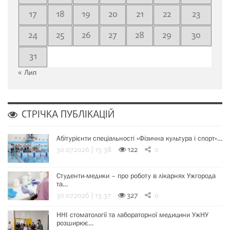
17
18
19
20
21
22
23
24
25
26
27
28
29
30
31
« Лип
СТРІЧКА ПУБЛІКАЦІЙ
Абітурієнти спеціальності «Фізична культура і спорт»…
30.07.2026 | 15:38
122
0
Студенти-медики – про роботу в лікарнях Ужгорода
та…
30.07.2026 | 13:37
327
0
ННІ стоматології та лабораторної медицини УжНУ
розширює…