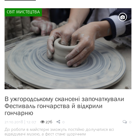
СВІТ МИСТЕЦТВА
В ужгородському скансені започаткували
Фестиваль гончарства й відкрили
гончарню
21.10.2018 | 12:07
276
0
0
До роботи в майстерні зможуть постійно долучатися всі
відвідувачі музею, а фест стане щорічним