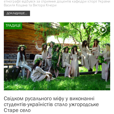
етнографії відбувся за сприяння доцентів кафедри історії України
Василя Коцана та Віктора Кічери
ДОКЛАДНІШЕ...
ТРАДИЦІЇ
Свідком русального міфу у виконанні
студентів-україністів стало ужгородське
Старе село