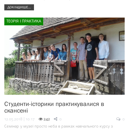
ДОКЛАДНІШЕ...
ТЕОРІЯ І ПРАКТИКА
Студенти-історики практикувалися в
скансені
12.05.2018 | 10:17
242
0
0
Семінар у музеї просто неба в рамках навчального курсу з