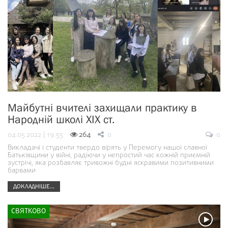
Майбутні вчителі захищали практику в
Народній школі ХІХ ст.
04.05.2022 | 19:55
264
0
0
Викладачі і студенти твердо вірять у Перемогу нашої славної
Батьківщини у війні, радіючи у непростий час кожній приємній
зустрічі, яка розбавляє тривожні будні яскравими позитивними
барвами
ДОКЛАДНІШЕ...
СВЯТКОВО