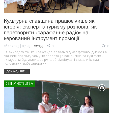
Культурна спадщина працює лише як
історія: експерт з туризму розповів, як
перетворити «сарафанне радіо» на
керований інструмент промоції
16.12.2025 | 07:43
133
0
0
Ст. викладач УжНУ Олександр Коваль під час фахової дискусії в
скансені пояснив, чому інтерпретація важливіша за сухі факти і
як музеям будувати довіру, щоб відвідувачі ставали їхніми
головними амбасадорами
ДОКЛАДНІШЕ...
СВІТ МИСТЕЦТВА