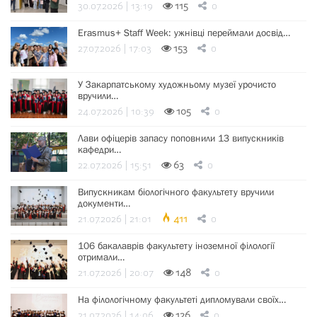
30.07.2026 | 13:19
115
0
Erasmus+ Staff Week: ужнівці переймали досвід…
27.07.2026 | 17:03
153
0
У Закарпатському художньому музеї урочисто
вручили…
24.07.2026 | 10:39
105
0
Лави офіцерів запасу поповнили 13 випускників
кафедри…
22.07.2026 | 15:51
63
0
Випускникам біологічного факультету вручили
документи…
21.07.2026 | 21:01
411
0
106 бакалаврів факультету іноземної філології
отримали…
21.07.2026 | 20:07
148
0
На філологічному факультеті дипломували своїх…
21.07.2026 | 14:06
126
0