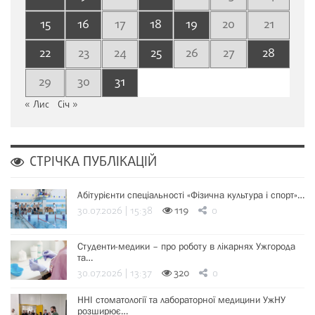
15
16
17
18
19
20
21
22
23
24
25
26
27
28
29
30
31
« Лис
Січ »
СТРІЧКА ПУБЛІКАЦІЙ
Абітурієнти спеціальності «Фізична культура і спорт»…
30.07.2026 | 15:38
119
0
Студенти-медики – про роботу в лікарнях Ужгорода
та…
30.07.2026 | 13:37
320
0
ННІ стоматології та лабораторної медицини УжНУ
розширює…