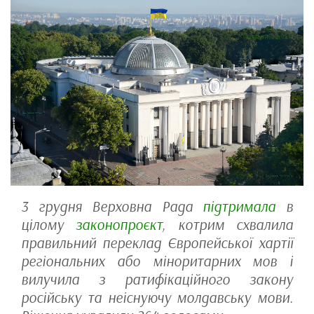
3 грудня Верховна Рада
підтримала
в
цілому
законопроєкт
, котрим схвалила
правильний переклад Європейської хартії
регіональних або міноритарних мов і
вилучила з ратифікаційного закону
російську та неіснуючу молдавську мови.