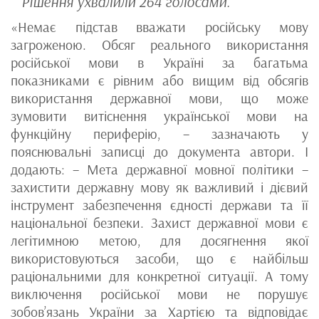
Рішення ухвалили 264 голосами.
«Немає підстав вважати російську мову
загроженою. Обсяг реального використання
російської мови в Україні за багатьма
показниками є рівним або вищим від обсягів
використання державної мови, що може
зумовити витіснення української мови на
функційну периферію, – зазначають у
пояснювальні записці до документа автори. І
додають: – Мета державної мовної політики –
захистити державну мову як важливий і дієвий
інструмент забезпечення єдності держави та її
національної безпеки. Захист державної мови є
легітимною метою, для досягнення якої
використовуються засоби, що є найбільш
раціональними для конкретної ситуації. А тому
виключення російської мови не порушує
зобов’язань України за Хартією та відповідає