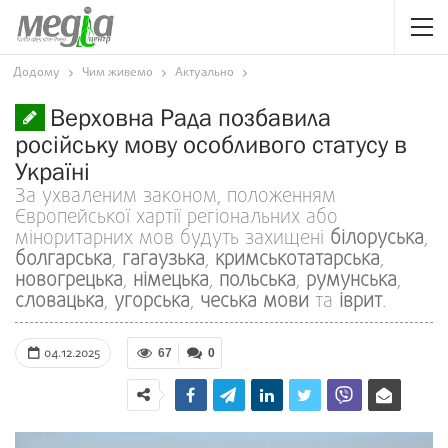
Додому
Чим живемо
Актуально
Верховна Рада позбавила
російську мову особливого статусу в
Україні
За ухваленим законом, положенням
Європейської хартії регіональних або
міноритарних мов будуть захищені
білоруська
,
болгарська
,
гагаузька
,
кримськотатарська
,
новогрецька
,
німецька
,
польська
,
румунська
,
словацька
,
угорська
,
чеська мови
та
іврит
.
04.12.2025
67
0