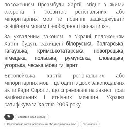
положенням Преамбули Хартії, згідно з якими
охорона і розвиток регіональних або
міноритарних мов не повинні зашкоджувати
офіційним мовам і необхідності вивчати їх».
За ухваленим законом, в Україні положенням
Хартії будуть захищені
білоруська
,
болгарська
,
гагаузька
,
кримськотатарська
,
новогрецька
,
німецька
,
польська
,
румунська
,
словацька
,
угорська
,
чеська мови
та
іврит
.
Європейська хартія регіональних або
міноритарних мов – це один із двох законодавчих
актів Ради Європи, що спрямовані на захист прав
національних і етнічних меншин. Україна
ратифікувала Хартію 2003 року.
Верховна рада України
Європейська хартія регіональних або міноритарних мов
ратифікація