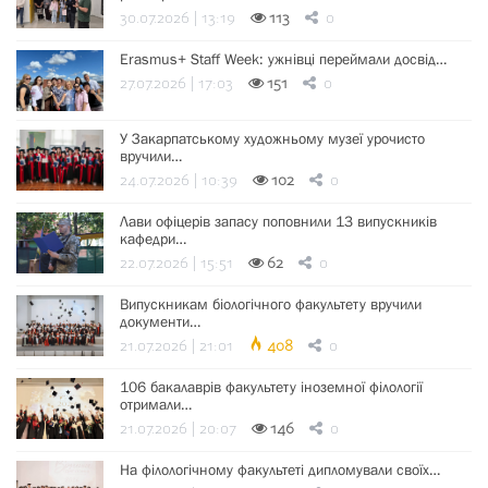
30.07.2026 | 13:19
113
0
Erasmus+ Staff Week: ужнівці переймали досвід…
27.07.2026 | 17:03
151
0
У Закарпатському художньому музеї урочисто
вручили…
24.07.2026 | 10:39
102
0
Лави офіцерів запасу поповнили 13 випускників
кафедри…
22.07.2026 | 15:51
62
0
Випускникам біологічного факультету вручили
документи…
21.07.2026 | 21:01
408
0
106 бакалаврів факультету іноземної філології
отримали…
21.07.2026 | 20:07
146
0
На філологічному факультеті дипломували своїх…