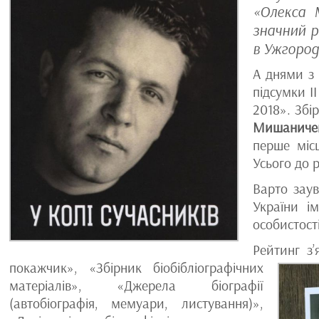
«Олекса 
значний р
в Ужгороді
А днями з 
підсумки І
2018». Збі
Мишаниче
перше місц
Усього до 
Варто зау
України і
особистості
Рейтинг з
покажчик», «Збірник біобібліографічних
матеріалів», «Джерела біографії
(автобіографія, мемуари, листування)»,