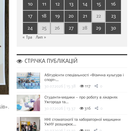
10
11
12
13
14
15
16
17
18
19
20
21
22
23
24
25
26
27
28
29
30
« Тра
Лип »
СТРІЧКА ПУБЛІКАЦІЙ
Абітурієнти спеціальності «Фізична культура і
спорт»…
30.07.2026 | 15:38
117
0
Студенти-медики – про роботу в лікарнях
Ужгорода та…
ів».
30.07.2026 | 13:37
316
0
ННІ стоматології та лабораторної медицини
УжНУ розширює…
30.07.2026 | 13:19
111
0