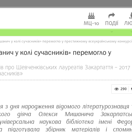
МЦ-10
ПОДІЇ
ЛЮ
шанич у колі сучасників» перемогло у престижному всеукраїнському конкурсі
ич у колі сучасників» перемогло у
в про Шевченківських лауреатів Закарпаття – 2017
часників»
290
чя з дня народження відомого літературознавця 
ького діяча Олекси Мишанича Закарпатсь
універсальна наукова бібліотека імені Федо
а підготувала збірник матеріалів і спомин