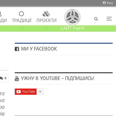
Вхід
ДИ
ТРАДИЦІЇ
ПРОЄКТИ
САЙТ УжНУ
МИ У FACEBOOK
УЖНУ В YOUTUBE – ПІДПИШИСЬ!
0
та
ка
ра
ів