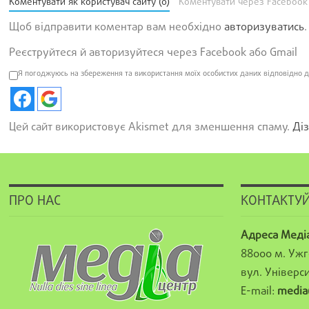
Коментувати як користувач сайту (0)
Коментувати через Facebook
Щоб відправити коментар вам необхідно
авторизуватись
.
Реєструйтеся й авторизуйтеся через Facebook або Gmail
Я погоджуюсь на збереження та використання моїх особистих даних відповідно д
Цей сайт використовує Akismet для зменшення спаму.
Діз
ПРО НАС
КОНТАКТУЙ
Адреса Меді
88000 м. Ужг
вул. Універси
E-mail:
media