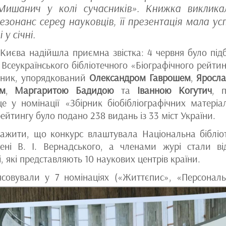
Мишанич у колі сучасників». Книжка виклика
езонанс серед науковців, її презентація мала усп
 у січні.
Києва надійшла приємна звістка: 4 червня було під
І Всеукраїнського бібліотечного «Біографічного рейтин
рник, упорядкований
Олександром Гаврошем
,
Яросл
м
,
Маргаритою Бадидою
та
Іванною Когутич
, п
е у номінації «Збірник біобібліографічних матеріал
рейтингу було подано 238 видань із 33 міст України.
важити, що конкурс влаштувала Національна бібліо
мені В. І. Вернадського, а членами журі стали ві
, які представляють 10 наукових центрів країни.
’ясовували у 7 номінаціях («Життєпис», «Персонал