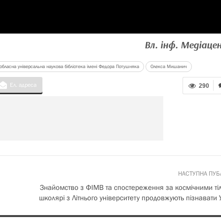
Вл. інф. Медіаце
обласна універсальна наукова бібліотека імені Федора Потушняка
Олекса Мишанич
Ел. адреса
290
НАСТУПНА ПУБ
Знайомство з ФІМВ та спостереження за космічними ті
школярі з Літнього університету продовжують пізнавати