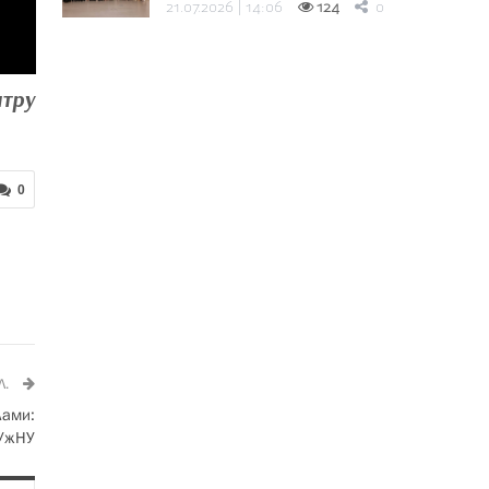
21.07.2026 | 14:06
124
0
нтру
0
Л.
лами:
 УжНУ