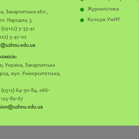
Журналістика
а, Закарпатська обл.,
Коледж УжНУ
пл. Народна, 3
(03122) 3-33-41
122) 3-42-02
al@uzhnu.edu.ua
омісія:
0, Україна, Закарпатська
род, вул. Університетська,
(0312) 64-30-84, 066-
-123-89-67
sion@uzhnu.edu.ua