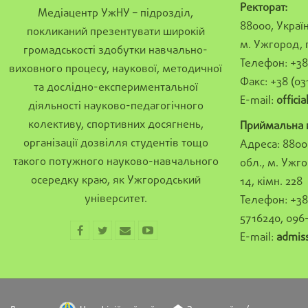
Ректорат:
Медіацентр УжНУ – підрозділ,
88000, Україн
покликаний презентувати широкій
м. Ужгород, 
громадськості здобутки навчально-
Телефон: +38 
виховного процесу, наукової, методичної
Факс: +38 (03
та дослідно-експериментальної
E-mail:
offici
діяльності науково-педагогічного
колективу, спортивних досягнень,
Приймальна к
організації дозвілля студентів тощо
Адреса: 8800
такого потужного науково-навчального
обл., м. Ужго
осередку краю, як Ужгородський
14, кімн. 228
університет.
Телефон: +38 
5716240, 096
E-mail:
admis