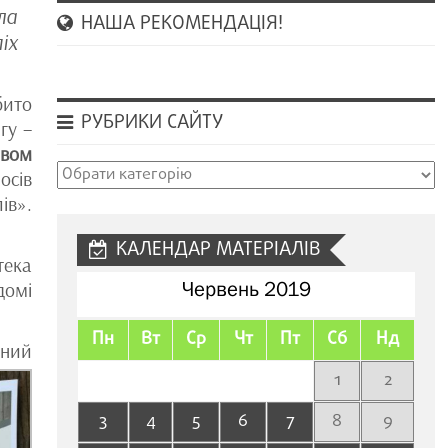
ла
НАША РЕКОМЕНДАЦІЯ!
іх
бито
РУБРИКИ САЙТУ
гу –
авом
Рубрики
осів
сайту
ів».
КАЛЕНДАР МАТЕРІАЛІВ
тека
Червень 2019
домі
Пн
Вт
Ср
Чт
Пт
Сб
Нд
ьний
1
2
3
4
5
6
7
8
9