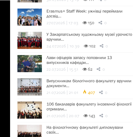
Erasmus+ Staff Week: ужнівці переймали
досвід…
27.07.2026 | 17:03
150
0
У Закарпатському художньому музеї урочисто
вручили…
24.07.2026 | 10:39
102
0
Лави офіцерів запасу поповнили 13
випускників кафедри…
22.07.2026 | 15:51
62
0
Випускникам біологічного факультету вручили
документи…
21.07.2026 | 21:01
407
0
106 бакалаврів факультету іноземної філології
отримали…
21.07.2026 | 20:07
143
0
На філологічному факультеті дипломували
своїх…