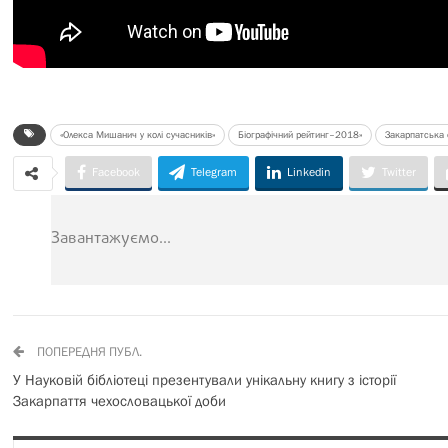
«Олекса Мишанич у колі сучасників»
Біографічний рейтинг–2018»
Закарпатська 
Facebook
Telegram
Linkedin
Twitter
Завантажуємо...
ПОПЕРЕДНЯ ПУБЛ.
У Науковій бібліотеці презентували унікальну книгу з історії
Закарпаття чехословацької доби