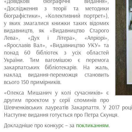
«Довідкові біографічні видання»,
«Дослідження з теорії та методики
біографістики», «Колективний портрет»),
у яких змагалися книжки таких відомих
видавництв, як «Видавництво Старого
Лева», «Дух і Літера», «Апріорі»,
«Ярославів Вал», «Видавництво УКУ» та
понад 60 бібліотек з усіх областей
України. Тим вагомішою є перемога
закарпатських бібліотекарів. На жаль,
наклад видання-переможця становить
всього 150 примірників.
«Олекса Мишанич у колі сучасників» є
другим проектом у серії споминів про
Шевченківських лауреатів Закарпаття. У 2017 році
Наступне видання готується про Петра Скунця.
Докладніше про конкурс − за
покликанням
.