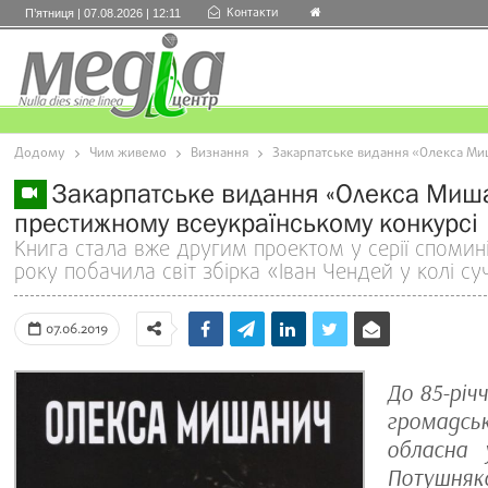
Контакти
П’ятниця | 07.08.2026 | 12:11
Додому
Чим живемо
Визнання
Закарпатське видання «Олекса Ми
Закарпатське видання «Олекса Мишан
престижному всеукраїнському конкурсі
Книга стала вже другим проектом у серії спомині
року побачила світ збірка «Іван Чендей у колі су
07.06.2019
До 85-річ
громадс
обласна 
Потушняк