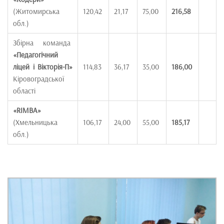
(Житомирська
120,42
21,17
75,00
216,58
обл.)
Збірна команда
«Педагогічний
ліцей і Вікторія-П»
114,83
36,17
35,00
186,00
Кіровоградської
області
«
RIMBA
»
(Хмельницька
106,17
24,00
55,00
185,17
обл.)