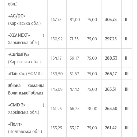
обл.)
«
AC/DC
»
147,75
81,00
75,00
303,75
ІІ
(Харківська обл.)
«
XLV.NEXT
»
(
150,92
71,33
75,00
297,25
ІІ
Харківська обл.)
«
CuriosITy
»
154,17
59,17
75,00
288,33
ІІ
(Харківська обл.)
«
Паніка
»
(УФМЛ)
139,50
51,67
75,00
266,17
ІІІ
Збірна команда
143,09
47,42
75,00
265,51
ІІІ
Волинської області
«
CMD-3
»
(
141,25
46,25
78,00
265,50
ІІІ
Харківська обл.)
«
Політ
»
133,25
53,17
75,00
261,42
ІІІ
(Полтавська обл.)