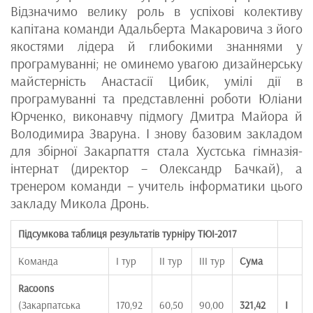
Відзначимо велику роль в успіхові колективу
капітана команди Адальберта Макаровича з його
якостями лідера й глибокими знаннями у
програмуванні; не оминемо увагою дизайнерську
майстерність Анастасії Цибик, умілі дії в
програмуванні та представленні роботи Юліани
Юрченко, виконавчу підмогу Дмитра Майора й
Володимира Зваруна. І знову базовим закладом
для збірної Закарпаття стала Хустська гімназія-
інтернат (директор – Олександр Бачкай), а
тренером команди – учитель інформатики цього
закладу Микола Дронь.
Підсумкова таблиця результатів турніру ТЮІ-2017
Команда
І тур
ІI тур
ІІІ тур
Cума
Racoons
(Закарпатська
170,92
60,50
90,00
321,42
І