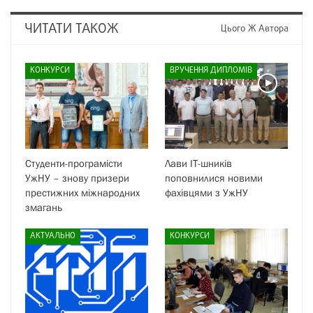
ЧИТАТИ ТАКОЖ
Цього Ж Автора
КОНКУРСИ
ВРУЧЕННЯ ДИПЛОМІВ
Студенти-програмісти
Лави IT-шників
УжНУ – знову призери
поповнилися новими
престижних міжнародних
фахівцями з УжНУ
змагань
АКТУАЛЬНО
КОНКУРСИ