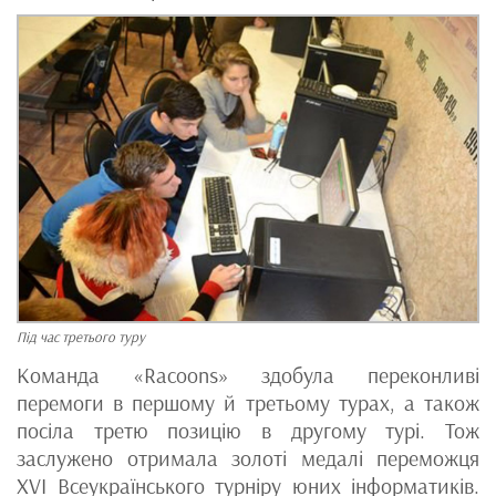
Під час третього туру
Команда «Racoons» здобула переконливі
перемоги в першому й третьому турах, а також
посіла третю позицію в другому турі. Тож
заслужено отримала золоті медалі переможця
XVI Всеукраїнського турніру юних інформатиків.