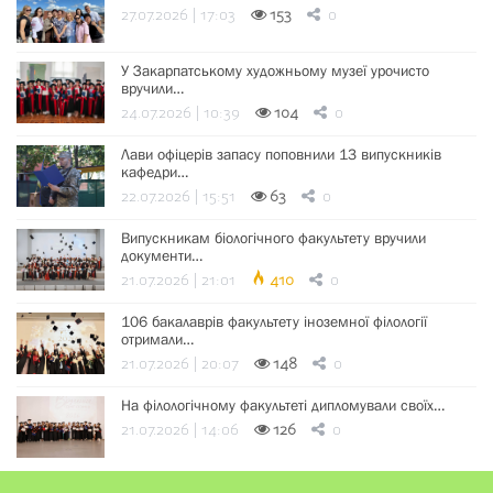
27.07.2026 | 17:03
153
0
У Закарпатському художньому музеї урочисто
вручили…
24.07.2026 | 10:39
104
0
Лави офіцерів запасу поповнили 13 випускників
кафедри…
22.07.2026 | 15:51
63
0
Випускникам біологічного факультету вручили
документи…
21.07.2026 | 21:01
410
0
106 бакалаврів факультету іноземної філології
отримали…
21.07.2026 | 20:07
148
0
На філологічному факультеті дипломували своїх…
21.07.2026 | 14:06
126
0