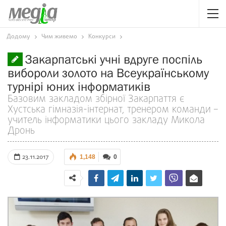
Додому
Чим живемо
Конкурси
Закарпатські учні вдруге поспіль
вибороли золото на Всеукраїнському
турнірі юних інформатиків
Базовим закладом збірної Закарпаття є
Хустська гімназія-інтернат, тренером команди –
учитель інформатики цього закладу Микола
Дронь
23.11.2017
1,148
0