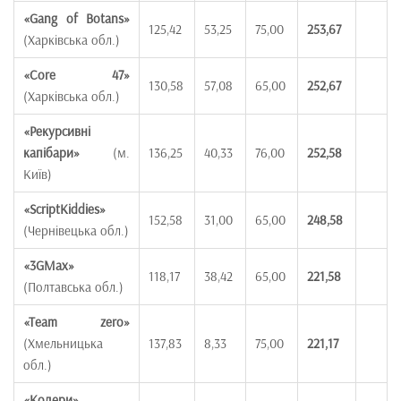
«
Gang of Botans
»
125,42
53,25
75,00
253,67
(Харківська обл.)
«
Core 47
»
130,58
57,08
65,00
252,67
(Харківська обл.)
«
Рекурсивні
капібари
»
(м.
136,25
40,33
76,00
252,58
Київ)
«
ScriptKiddies
»
152,58
31,00
65,00
248,58
(Чернівецька обл.)
«
3GMax
»
118,17
38,42
65,00
221,58
(Полтавська обл.)
«
Тeam zero
»
(Хмельницька
137,83
8,33
75,00
221,17
обл.)
«
Кодери
»