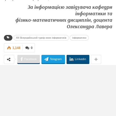
За інформацією завідувача кафедри
інформатики та
фізико-математичних дисциплін, доцента
Олександра Лавера
XVI Всеукраїнський турнір юних інформатиків
інформатики
1,148
0
Facebook
Telegram
Linkedin