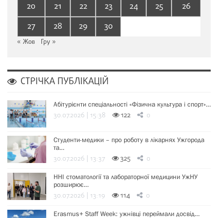
20
21
22
23
24
25
26
27
28
29
30
« Жов
Гру »
СТРІЧКА ПУБЛІКАЦІЙ
Абітурієнти спеціальності «Фізична культура і спорт»…
30.07.2026 | 15:38
122
0
Студенти-медики – про роботу в лікарнях Ужгорода
та…
30.07.2026 | 13:37
325
0
ННІ стоматології та лабораторної медицини УжНУ
розширює…
30.07.2026 | 13:19
114
0
Erasmus+ Staff Week: ужнівці переймали досвід…