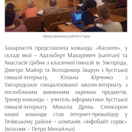
Представлення роботи ІІ туру
Закарпаття представляла команда «Racoons», у
складі якої – Адальберт Макарович (капітан) та
Анастасія Цибик з класичної гімназії м. Ужгорода,
Дмитро Майор та Володимир Зварун з Хустської
гімназії-інтернату, Юліана Юрченко з
Ужгородської спеціалізованої школи-інтернату з
поглибленим вивченням окремих предметів.
Тренер команди – учитель інформатики Хустської
гімназії-інтернату Микола Дронь. Спонсором
нашої команди став інтернет-провайдер у
Тячівському районі – компанія «Інфобайт сервіс»
(власник – Петро Михайльо).