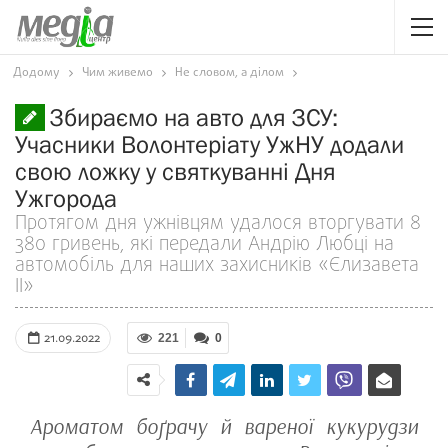
Додому
Чим живемо
Не словом, а ділом
Збираємо на авто для ЗСУ:
Учасники Волонтеріату УжНУ додали
свою ложку у святкуванні Дня
Ужгорода
Протягом дня ужнівцям удалося вторгувати 8
380 гривень, які передали Андрію Любці на
автомобіль для наших захисників «Єлизавета
ІІ»
21.09.2022
221
0
Ароматом боґрачу й вареної кукурудзи