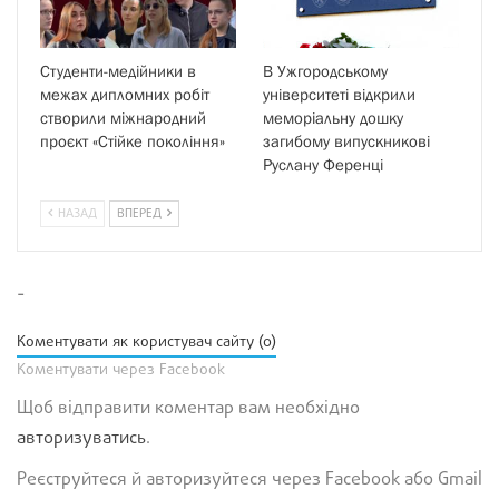
Студенти-медійники в
В Ужгородському
межах дипломних робіт
університеті відкрили
створили міжнародний
меморіальну дошку
проєкт «Стійке покоління»
загибому випускникові
Руслану Ференці
НАЗАД
ВПЕРЕД
-
Коментувати як користувач сайту (0)
Коментувати через Facebook
Щоб відправити коментар вам необхідно
авторизуватись
.
Реєструйтеся й авторизуйтеся через Facebook або Gmail