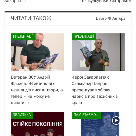
Закарпатті
екскурсували Ужгородом
ЧИТАТИ ТАКОЖ
Цього Ж Автора
ПРЕЗЕНТАЦІЇ
ПРЕЗЕНТАЦІЇ
Ветеран ЗСУ Андрій
«Герої Закарпаття»:
Фролов: «В дитинстві я
Олександр Гаврош
ненавидів писати твори, а
презентував збірку
тепер – не можу не
нарисів про захисників
писати…»
краю
ЗБЛИЗЬКА
ПАМ’ЯТАЄМО...