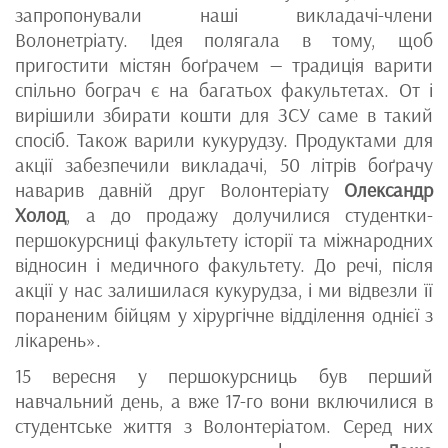
запропонували наші викладачі-члени
Волонетріату. Ідея полягала в тому, щоб
пригостити містян боґрачем — традиція варити
спільно бограч є на багатьох факультетах. От і
вирішили збирати кошти для ЗСУ саме в такий
спосіб. Також варили кукурудзу. Продуктами для
акції забезпечили викладачі, 50 літрів боґрачу
наварив давній друг Волонтеріату
Олександр
Холод
, а до продажу долучилися студентки-
першокурсниці факультету історії та міжнародних
відносин і медичного факультету. До речі, після
акції у нас залишилася кукурудза, і ми відвезли її
пораненим бійцям у хірургічне відділення однієї з
лікарень».
15 вересня у першокурсниць був перший
навчальний день, а вже 17-го вони включилися в
студентське життя з Волонтеріатом. Серед них