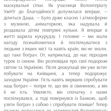
маскувальні сітки. Як учасниця Волонтеріату
УжНУ до благодійності долучилася вперше, —
ділиться Даша. — Було дуже класно і атмосферно
з музикою, аніматоркою, яка надувала й
роздавала дітям повітряні кульки. Я вперше в
житті варила кукурудзу. І головне — ми мали
нагоду познайомитися й поспілкуватися з
людьми з інших міст та навіть країн, які не знали,
що таке боґрач. От, наприклад, до нас підходив
турок із сином. Він розповідав про свої подорожі
світом та Україною. Після деокупації він уже встиг
побувати на Київщині, а тепер подорожує
заходом України. Гість навіть вирішив спробувати
наш боґрач — попри те, що він зі свининою, а він
її не їсть. Уявляєте, він спочатку з нами
поспілкувався, а тоді повернувся із банкою, щоб
узяти боґрач з собою і спробувати пізніше! Тепер
планую долучатися до активностей Волонтеріату