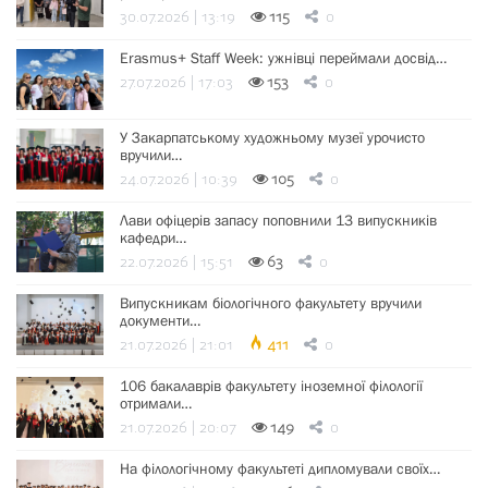
30.07.2026 | 13:19
115
0
Erasmus+ Staff Week: ужнівці переймали досвід…
27.07.2026 | 17:03
153
0
У Закарпатському художньому музеї урочисто
вручили…
24.07.2026 | 10:39
105
0
Лави офіцерів запасу поповнили 13 випускників
кафедри…
22.07.2026 | 15:51
63
0
Випускникам біологічного факультету вручили
документи…
21.07.2026 | 21:01
411
0
106 бакалаврів факультету іноземної філології
отримали…
21.07.2026 | 20:07
149
0
На філологічному факультеті дипломували своїх…