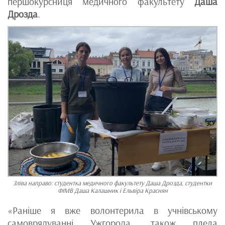
першокурсниця медичного факультету
Даша
Дрозда
.
Зліва направо: студентка медичного факультету Даша Дрозда, студентки
ФІМВ Даша Калашник і Ельвіра Краснян
«Раніше я вже волонтерила в учнівському
самоврядуванні Ужгорода, також плела