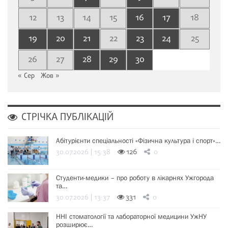
12
13
14
15
16
17
18
19
20
21
22
23
24
25
26
27
28
29
30
« Сер
Жов »
СТРІЧКА ПУБЛІКАЦІЙ
Абітурієнти спеціальності «Фізична культура і спорт»…
30.07.2026 | 15:38
126
0
Студенти-медики – про роботу в лікарнях Ужгорода
та…
30.07.2026 | 13:37
331
0
ННІ стоматології та лабораторної медицини УжНУ
розширює…