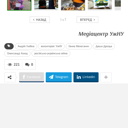
НАЗАД
ВПЕРЕД
1
з
7
Медіацентр УжНУ
Андрій Любка
волонтеріат УжНУ
Ганна Мелеганич
Даша Дрозда
Олександр Холод
російсько-українська війна
221
0
Facebook
Telegram
Linkedin