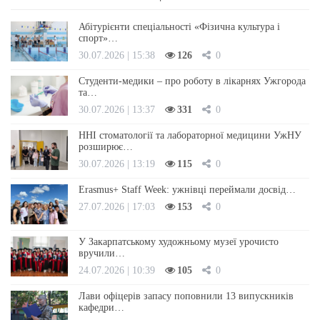
Абітурієнти спеціальності «Фізична культура і
спорт»…
30.07.2026 | 15:38
126
0
Студенти-медики – про роботу в лікарнях Ужгорода
та…
30.07.2026 | 13:37
331
0
ННІ стоматології та лабораторної медицини УжНУ
розширює…
30.07.2026 | 13:19
115
0
Erasmus+ Staff Week: ужнівці переймали досвід…
27.07.2026 | 17:03
153
0
У Закарпатському художньому музеї урочисто
вручили…
24.07.2026 | 10:39
105
0
Лави офіцерів запасу поповнили 13 випускників
кафедри…