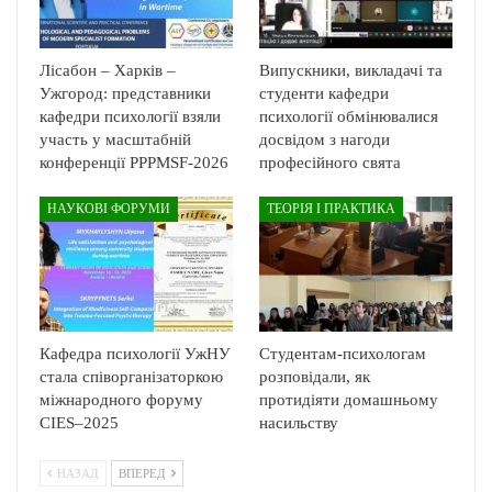
Лісабон – Харків –
Випускники, викладачі та
Ужгород: представники
студенти кафедри
кафедри психології взяли
психології обмінювалися
участь у масштабній
досвідом з нагоди
конференції PPPMSF-2026
професійного свята
НАУКОВІ ФОРУМИ
ТЕОРІЯ І ПРАКТИКА
Кафедра психології УжНУ
Студентам-психологам
стала співорганізаторкою
розповідали, як
міжнародного форуму
протидіяти домашньому
CIES–2025
насильству
НАЗАД
ВПЕРЕД