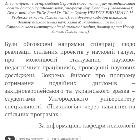
Зліва направо: віце-президент Європейського інституту післядипломної
освіти доктор юридичних наук, професор Ігор Копотун (Словаччина);
Dr.h.c. mult. doc. PhDr. Paed Dr. ThLic. György HERDICS PHD.MBA.LL.M
Professor extraord. (Словаччина); завідувачка кафедри психології,
доктор психологічних наук Уляна Михайлишин; президент
Європейського інституту післядипломної освіти, доктор права Йозеф
Затько (Словаччина)
Були обговорені напрямки співпраці щодо
реалізації спільних проектів у науковій галузі,
про можливості стажування науково-
педагогічних працівників, проведенні наукових
досліджень. Зокрема, йшлося про програму
отримання подвійних дипломів –
західноєвропейського та українського зразка –
студентами Ужгородського університету
спеціальності «Психологія» через навчання на
спільних програмах.
За інформацією кафедри психології
кафедра психології
Уляна Михайлишин