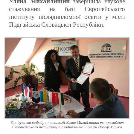
Уляна Михайлишин
завершила наукове
стажування на базі Європейського
інституту післядипломної освіти у місті
Подгайська Словацької Республіки.
Завідувачка кафедри психології Уляна Михайлишин та президент
Європейського інституту післядипломної освіти Йозеф Затько