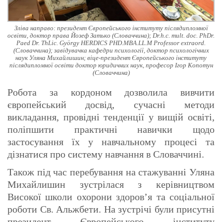
Зліва направо: президент Європейського інституту післядипломної
освіти, доктор права Йозеф Затько (Словаччина); Dr.h.c. mult. doc. PhDr.
Paed Dr. ThLic. György HERDICS PHD.MBA.LL.M Professor extraord.
(Словаччина); завідувачка кафедри психології, доктор психологічних
наук Уляна Михайлишин; віце-президент Європейського інституту
післядипломної освіти доктор юридичних наук, професор Ігор Копотун
(Словаччина)
Робота за кордоном дозволила вивчити
європейський досвід, сучасні методи
викладання, провідні тенденції у вищій освіті,
поліпшити практичні навички щодо
застосування їх у навчальному процесі та
дізнатися про систему навчання в Словаччині.
Також під час перебування на стажуванні Уляна
Михайлишин зустрілася з керівництвом
Високої школи охорони здоров’я та соціальної
роботи Св. Альжбети. На зустрічі були присутні
президент Європейського інституту