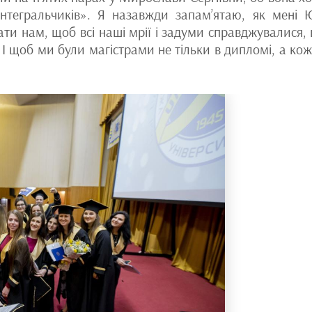
нтегральчиків». Я назавжди запам’ятаю, як мені 
ати нам, щоб всі наші мрії і задуми справджувалися,
 І щоб ми були магістрами не тільки в дипломі, а кож