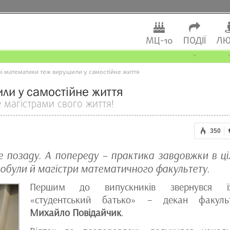
МЦ-10
ПОДІЇ
ЛЮ
 математики теж вирушили у самостійне життя
ли у самостійне життя
е магістрами свого життя!
350
це позаду. А попереду – практика завдовжки в ці
добули й магістри математичного факультету.
Першим до випускників звернувся їх
«студентський батько» – декан факуль
Михайло Повідайчик
.