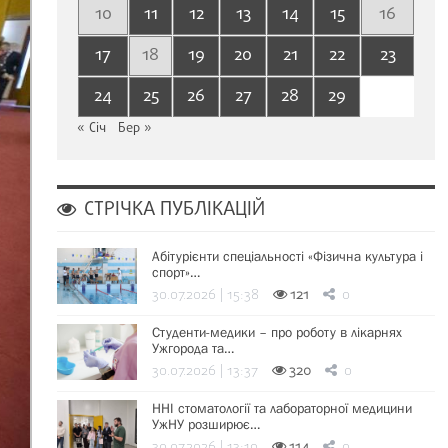
10
11
12
13
14
15
16
17
18
19
20
21
22
23
24
25
26
27
28
29
« Січ
Бер »
СТРІЧКА ПУБЛІКАЦІЙ
Абітурієнти спеціальності «Фізична культура і
спорт»…
30.07.2026 | 15:38
121
0
Студенти-медики – про роботу в лікарнях
Ужгорода та…
30.07.2026 | 13:37
320
0
ННІ стоматології та лабораторної медицини
УжНУ розширює…
30.07.2026 | 13:19
114
0