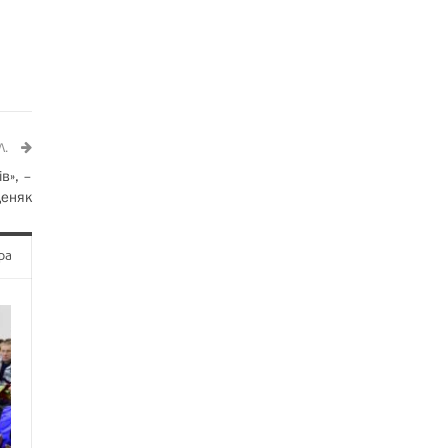
Л.
в», –
деняк
ра