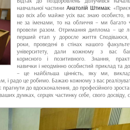
Відтак до поздоровлень долучився начал
навчальної частини
Анатолій Штимак
: «Приє
що всіх або майже усіх вас знаю особисто, 
не за іменами, то на обличчя – ми багато 
провели разом. Отримання диплома – це 
перший етап у доросле життя Сподіваюся
роки, проведені в стінах нашого факульте
університету, дали кожному з вас баг
корисного і позитивного. Знання, практ
навички і неодмінно особистий приклад та до
– це найбільша цінність, яку ми, виклад
, і радо це робимо. Бажаю кожному з вас реалізува
має прагнути до вдосконалення, до професійного зроста
аших думках, серцях частинку себе, свого досвіду, с