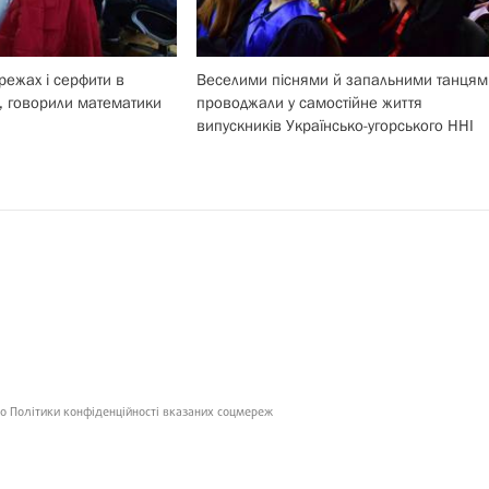
режах і серфити в
Веселими піснями й запальними танцям
, говорили математики
проводжали у самостійне життя
випускників Українсько-угорського ННІ
о Політики конфіденційності вказаних соцмереж