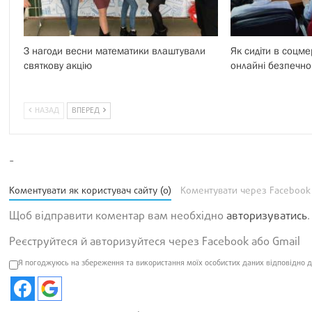
З нагоди весни математики влаштували
Як сидіти в соцме
святкову акцію
онлайні безпечно
НАЗАД
ВПЕРЕД
-
Коментувати як користувач сайту (0)
Коментувати через Facebook
Щоб відправити коментар вам необхідно
авторизуватись
.
Реєструйтеся й авторизуйтеся через Facebook або Gmail
Я погоджуюсь на збереження та використання моїх особистих даних відповідно д