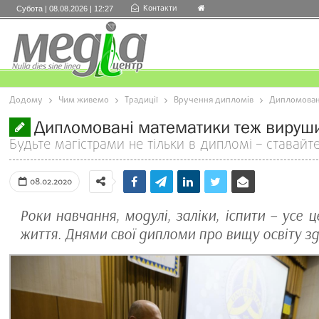
Контакти
Субота | 08.08.2026 | 12:27
Додому
Чим живемо
Традиції
Вручення дипломів
Дипломовані
Дипломовані математики теж вируши
Будьте магістрами не тільки в дипломі – ставайт
08.02.2020
Роки навчання, модулі, заліки, іспити – усе 
життя. Днями свої дипломи про вищу освіту з