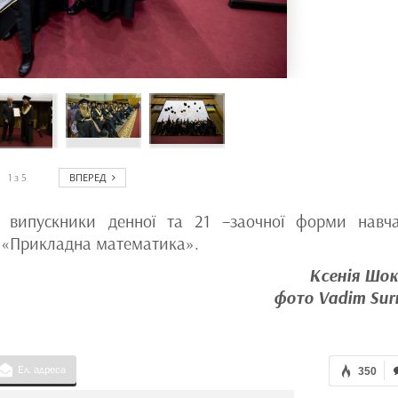
ВПЕРЕД
1
з
5
4 випускники денної та 21 –заочної форми навч
а «Прикладна математика».
Ксенія Шок
фото Vadim Su
Ел. адреса
350