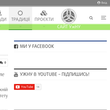
Вхід
ДИ
ТРАДИЦІЇ
ПРОЄКТИ
САЙТ УжНУ
МИ У FACEBOOK
0
ле
УЖНУ В YOUTUBE – ПІДПИШИСЬ!
ній
тету