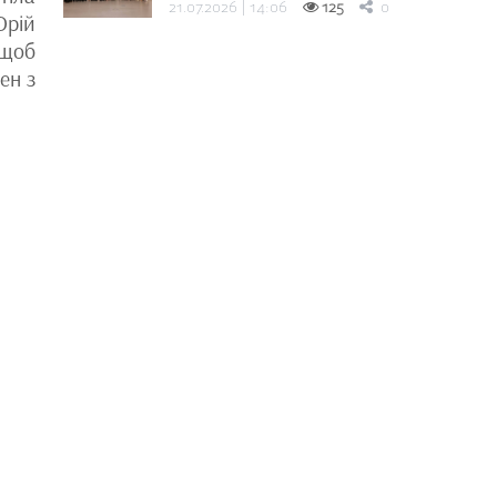
21.07.2026 | 14:06
125
0
Юрій
 щоб
ен з