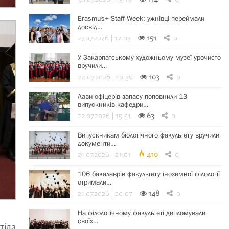
Erasmus+ Staff Week: ужнівці переймали
досвід…
27.07.2026 | 17:03
151
0
У Закарпатському художньому музеї урочисто
вручили…
24.07.2026 | 10:39
103
0
Лави офіцерів запасу поповнили 13
випускників кафедри…
22.07.2026 | 15:51
63
0
Випускникам біологічного факультету вручили
документи…
21.07.2026 | 21:01
410
0
106 бакалаврів факультету іноземної філології
отримали…
21.07.2026 | 20:07
148
0
На філологічному факультеті дипломували
своїх…
тіла