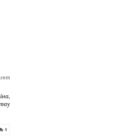
ання
іна,
rmay
0