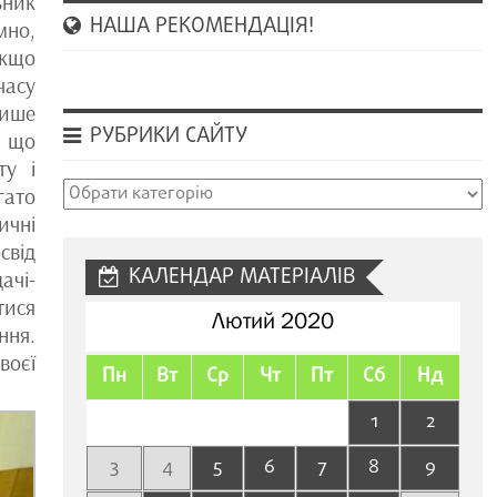
ьник
НАША РЕКОМЕНДАЦІЯ!
мно,
якщо
часу
лише
РУБРИКИ САЙТУ
, що
ту і
Рубрики
ато
сайту
ичні
свід
КАЛЕНДАР МАТЕРІАЛІВ
ачі-
тися
Лютий 2020
ння.
воєї
Пн
Вт
Ср
Чт
Пт
Сб
Нд
1
2
3
4
5
6
7
8
9