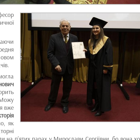
фесор
ичної
даючи
редня
овом
чів.
могла
нович
рить
 Можу
я вже
кторія
о, як
торні
іли на п’ятих парах у Мирослави Сергіївни, бо вона хо