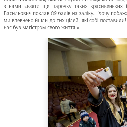
з нами «взяти ще парочку таких красивеньких і
Васильович поклав 89 балів на заліку… Хочу побаж
ми впевнено йшли до тих цілей, які собі поставили!
нас був магістром свого життя!»