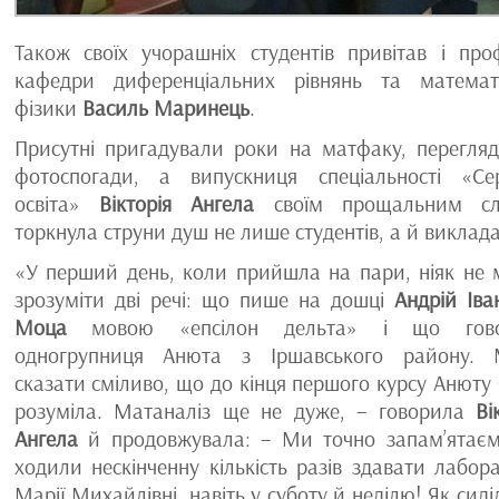
Також своїх учорашніх студентів привітав і про
кафедри диференціальних рівнянь та математ
фізики
Василь Маринець
.
Присутні пригадували роки на матфаку, перегля
фотоспогади, а випускниця спеціальності «Се
освіта»
Вікторія Ангела
своїм прощальним сл
торкнула струни душ не лише студентів, а й виклада
«У перший день, коли прийшла на пари, ніяк не 
зрозуміти дві речі: що пише на дошці
Андрій Іва
Моца
мовою «епсілон дельта» і що гово
одногрупниця Анюта з Іршавського району.
сказати сміливо, що до кінця першого курсу Анюту 
розуміла. Матаналіз ще не дуже, – говорила
Ві
Ангела
й продовжувала: – Ми точно запам’ятаєм
ходили нескінченну кількість разів здавати лабора
Марії Михайлівні, навіть у суботу й неділю! Як сид