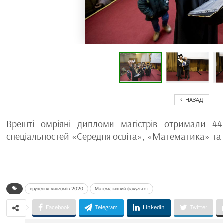
НАЗАД
Врешті омріяні дипломи магістрів отримали 4
спеціальностей «Cередня освіта», «Математика» т
вручення дипломів 2020
Математичний факультет
Facebook
Telegram
Linkedin
Twitter