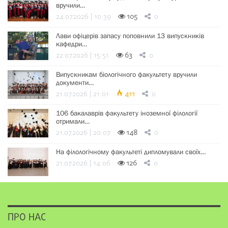
вручили…
24.07.2026 | 10:39
105
0
Лави офіцерів запасу поповнили 13 випускників
кафедри…
22.07.2026 | 15:51
63
0
Випускникам біологічного факультету вручили
документи…
21.07.2026 | 21:01
411
0
106 бакалаврів факультету іноземної філології
отримали…
21.07.2026 | 20:07
148
0
На філологічному факультеті дипломували своїх…
21.07.2026 | 14:06
126
0
ПРО НАС