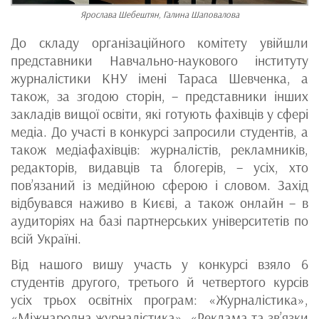
Ярослава Шебештян, Галина Шаповалова
До складу організаційного комітету увійшли
представники Навчально-наукового інституту
журналістики КНУ імені Тараса Шевченка, а
також, за згодою сторін, – представники інших
закладів вищої освіти, які готують фахівців у сфері
медіа. До участі в конкурсі запросили студентів, а
також медіафахівців: журналістів, рекламників,
редакторів, видавців та блогерів, – усіх, хто
пов’язаний із медійною сферою і словом. Захід
відбувався наживо в Києві, а також онлайн – в
аудиторіях на базі партнерських університетів по
всій Україні.
Від нашого вишу участь у конкурсі взяло 6
студентів другого, третього й четвертого курсів
усіх трьох освітніх програм: «Журналістика»,
«Міжнародна журналістика», «Реклама та зв’язки