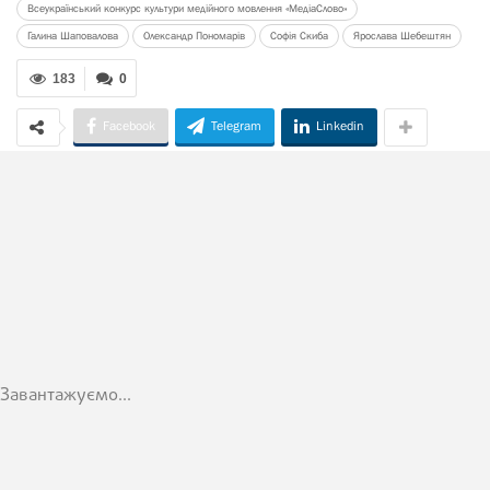
Всеукраїнський конкурс культури медійного мовлення «МедіаСлово»
Галина Шаповалова
Олександр Пономарів
Софія Скиба
Ярослава Шебештян
183
0
Facebook
Telegram
Linkedin
Завантажуємо...