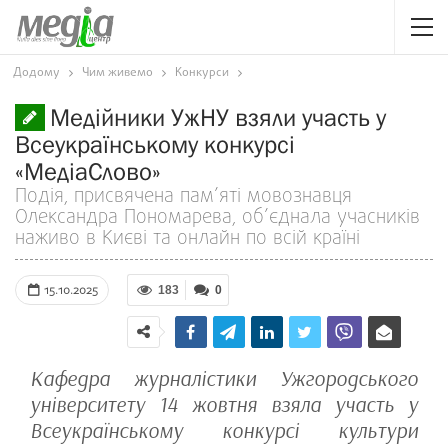
Додому
Чим живемо
Конкурси
Медійники УжНУ взяли участь у
Всеукраїнському конкурсі
«МедіаСлово»
Подія, присвячена пам’яті мовознавця
Олександра Пономарева, об’єднала учасників
наживо в Києві та онлайн по всій країні
15.10.2025
183
0
Кафедра журналістики Ужгородського
університету 14 жовтня взяла участь у
Всеукраїнському конкурсі культури