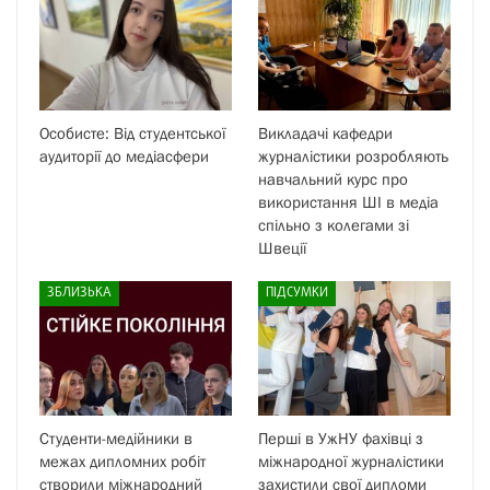
Особисте: Від студентської
Викладачі кафедри
аудиторії до медіасфери
журналістики розробляють
навчальний курс про
використання ШІ в медіа
спільно з колегами зі
Швеції
ЗБЛИЗЬКА
ПІДСУМКИ
Студенти-медійники в
Перші в УжНУ фахівці з
межах дипломних робіт
міжнародної журналістики
створили міжнародний
захистили свої дипломи