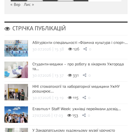
« Вер
Лис »
СТРІЧКА ПУБЛІКАЦІЙ
Абітурієнти спеціальності «Фізична культура і спорт»…
30.07.2026 | 15:38
126
0
Студенти-медики – про роботу в лікарнях Ужгорода
та…
30.07.2026 | 13:37
331
0
ННІ стоматології та лабораторної медицини УжНУ
розширює…
30.07.2026 | 13:19
115
0
Erasmus+ Staff Week: ужнівці переймали досвід…
27.07.2026 | 17:03
153
0
У Закарпатському художньому музеї урочисто