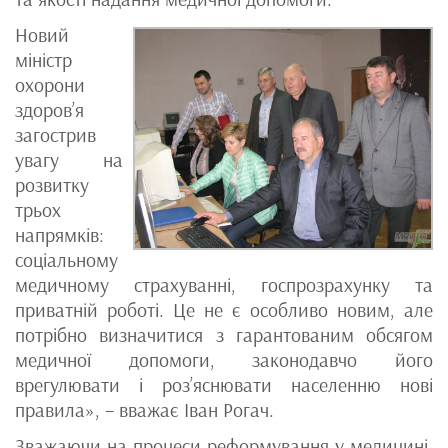
Новий
міністр
охорони
здоров’я
загострив
увагу на
розвитку
трьох
напрямків:
соціальному
медичному страхуванні, госпрозрахунку та
приватній роботі. Це не є особливо новим, але
потрібно визначитися з гарантованим обсягом
медичної допомоги, законодавчо його
врегулювати і роз’яснювати населенню нові
правила», – вважає Іван Рогач.
Зважаючи на процеси реформування у медицині,