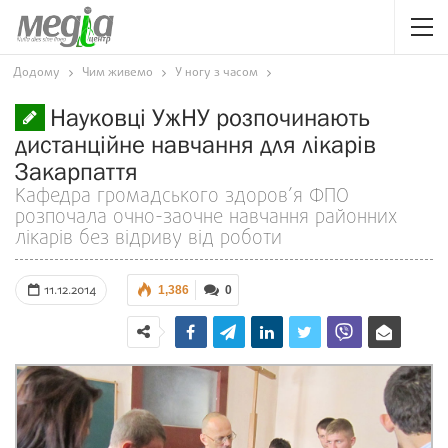
Додому
Чим живемо
У ногу з часом
Науковці УжНУ розпочинають
дистанційне навчання для лікарів
Закарпаття
Кафедра громадського здоров’я ФПО
розпочала очно-заочне навчання районних
лікарів без відриву від роботи
11.12.2014
1,386
0