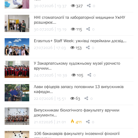
30.07.2026 | 13:37
327
0
ННІ стоматології та лабораторної медицини УжНУ
розширює…
30.07.2026 | 13:19
115
0
Erasmus+ Staff Week: ужнівці переймали досвід…
27.07.2026 | 17:03
153
0
У Закарпатському художньому музеї урочисто
вручили…
24.07.2026 | 10:39
105
0
Лави офіцерів запасу поповнили 13 випускників
кафедри…
22.07.2026 | 15:51
63
0
Випускникам біологічного факультету вручили
документи…
21.07.2026 | 21:01
411
0
106 бакалаврів факультету іноземної філології