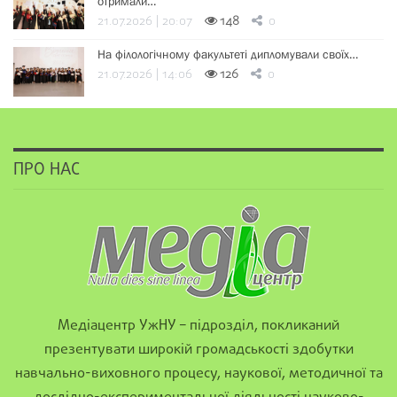
отримали…
21.07.2026 | 20:07
148
0
На філологічному факультеті дипломували своїх…
21.07.2026 | 14:06
126
0
ПРО НАС
Медіацентр УжНУ – підрозділ, покликаний
презентувати широкій громадськості здобутки
навчально-виховного процесу, наукової, методичної та