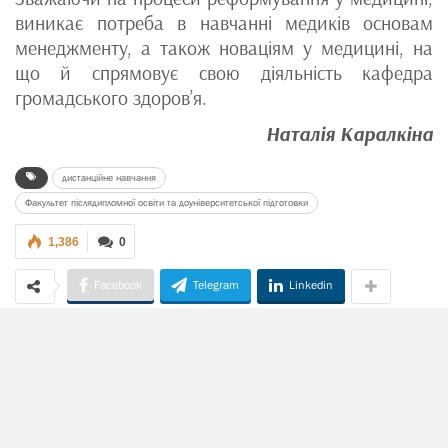
виникає потреба в навчанні медиків основам
менеджменту, а також новаціям у медицині, на
що й спрямовує свою діяльність кафедра
громадського здоров’я.
Наталія Каралкіна
дистанційне навчання
Факультет післядипломної освіти та доуніверситетської підготовки
1,386
0
Facebook
Telegram
Linkedin