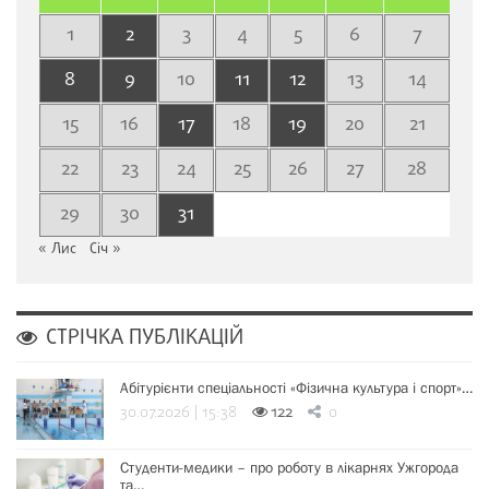
1
2
3
4
5
6
7
8
9
10
11
12
13
14
15
16
17
18
19
20
21
22
23
24
25
26
27
28
29
30
31
« Лис
Січ »
СТРІЧКА ПУБЛІКАЦІЙ
Абітурієнти спеціальності «Фізична культура і спорт»…
30.07.2026 | 15:38
122
0
Студенти-медики – про роботу в лікарнях Ужгорода
та…