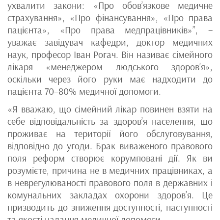
ухвалити закони: «Про обов’язкове медичне
страхування», «Про фінансування», «Про права
пацієнта», «Про права медпрацівників»”, –
уважає завідувач кафедри, доктор медичних
наук, професор Іван Рогач. Він називає сімейного
лікаря «менеджером людського здоров’я»,
оскільки через його руки має надходити до
пацієнта 70–80% медичної допомоги.
«Я вважаю, що сімейний лікар повинен взяти на
себе відповідальність за здоров’я населення, що
проживає на території його обслуговування,
відповідно до угоди. Брак виваженого правового
поля реформ створює корумповані дії. Як ви
розумієте, причина не в медичних працівниках, а
в неврегулюваності правового поля в державних і
комунальних закладах охорони здоров’я. Це
призводить до зниження доступності, наступності
та якості надання медичної допомоги.