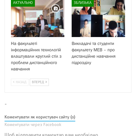
АКТУАЛЬНО
ЗБЛИЗЬКА
На факультеті
Викладачі та студенти
інформаційних технологій
факультету МЕВ – про
влаштували круглий стіл з
дистанційне навчання
проблем дистанційного
підрозділу
навчання
НАЗАД
ВПЕРЕД
-
Коментувати як користувач сайту (0)
Коментувати через Facebook
Щоб відправити коментар вам необхідно