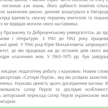
 поглинав ази знань. Його здібності помітив сільс
після закінчення школи, допоміг влаштувати в Ужгород
серці вдячність своєму першому вчителеві та пошан
их не відвідав могили свого наставника.
ся у Празькому та Дебреценському університетах, де зд
 мови і літератури. З 1941 до 1942 року працюв
ської армії. У 1946 році Юрія Михайловича запрошуют
тет, де він працював аж до останніх днів свого жи
дри класичних мов. У 1965–1975 рр. був завідув
поєднує педагогічну роботу з науковою. Новим слов
 дисертація «Сатири Персія», яку він успішно захистив
вченка. Наукова цінність цього дослідження вагома: 
мованість сатир Персія та дослідив особливост
ть авторський переклад сатир Персія українською мо
ентарем.