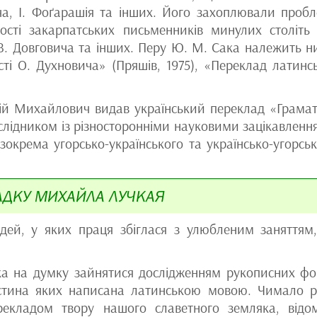
ча, І. Фоґарашія та інших. Його захоплювали проб
ості закарпатських письменників минулих століть 
, В. Довговича та інших. Перу Ю. М. Сака належить н
ті О. Духновича» (Пряшів, 1975), «Переклад латинс
рій Михайлович видав український переклад «Грама
дослідником із різносторонніми науковими зацікавленн
 зокрема угорсько-українського та українсько-угорськ
АДКУ МИХАЙЛА ЛУЧКАЯ
й, у яких праця збіглася з улюбленим заняттям,
а на думку зайнятися дослідженням рукописних фо
частина яких написана латинською мовою. Чимало р
екладом твору нашого славетного земляка, відо