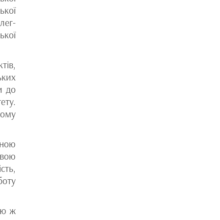
ької
лег-
ької
тів,
ьких
и до
ету.
ному
сною
овою
сть,
боту
ою ж