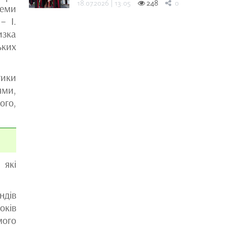
18.07.2026 | 13:05
248
0
леми
– І.
изка
ьких
тики
ями,
ого,
 які
ндів
оків
мого