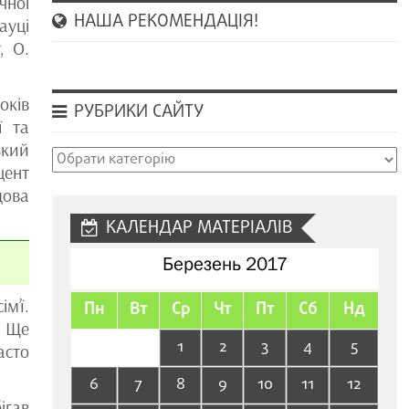
чної
НАША РЕКОМЕНДАЦІЯ!
ауці
, О.
оків
РУБРИКИ САЙТУ
ї та
ький
Рубрики
цент
сайту
дова
КАЛЕНДАР МАТЕРІАЛІВ
Березень 2017
м’ї.
Пн
Вт
Ср
Чт
Пт
Сб
Нд
. Ще
1
2
3
4
5
асто
6
7
8
9
10
11
12
ігав