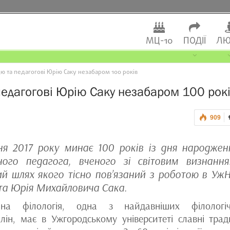
МЦ-10
ПОДІЇ
ЛЮ
 та педагогові Юрію Саку незабаром 100 років
педагогові Юрію Саку незабаром 100 рок
909
тня 2017 року минає 100 років із дня народжен
ного педагога, вченого зі світовим визнання
ий шлях якого тісно пов’язаний з роботою в УжН
та Юрія Михайловича Сака.
чна філологія, одна з найдавніших філологі
лін, має в Ужгородському університеті славні тради