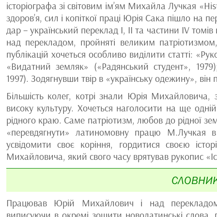
історіографа зі світовим ім’ям Михайла Лучкая «Hi
здоров’я, сил і копіткої праці Юрія Сака пішло на
дар – український переклад І, ІІ та частини ІV томів ц
над перекладом, пройняті великим патріотизмом,
публікацій хочеться особливо виділити статті: «Рук
«Видатний земляк» («Радянський студент», 1979
1997). Зодягнувши твір в «українську одежину», він п
Більшість колег, котрі знали Юрія Михайловича, з
високу культуру. Хочеться наголосити на ще одній
рідного краю. Саме патріотизм, любов до рідної з
«перевдягнути» латиномовну працю М.Лучкая в 
усвідомити своє коріння, гордитися своєю іст
Михайловича, який свого часу врятував рукопис «Істо
СЛОВНИК
Працював Юрій Михайлович і над перекладом т
виписуючи в окремі зошити новолатинські слова, 