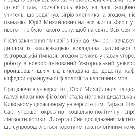
до неї і там, причаївшись збоку на лаві, жадібно
учитель, що зодягнув, зігрів хлопчика, а згодом, 
гімназію. Юрій Михайлович на все життя зберіг у 
нього – не було такого року, щоб на свято Всіх Свят
Після закінчення гімназії з 1936 до 1941 рр. навчав
диплом із кваліфікацією викладача латинської
Ужгородській гімназії, згодом служив у лавах угор
роботу в новоорганізований Ужгородський універси
пройшовши шлях від викладача до доцента кафе
кафедри французької філології та класичних мов.
Працюючи в університеті, Юрій Михайлович плідно 
галузі класичної філології стала його кандидатська
Київському державному університеті ім. Тараса Ше
Сак уперше окреслив соціально-політичну спря
лінгвостилістики. Дисертаційне дослідження місти
що супроводжуються коротким текстологічним ком