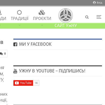
Вхід
ДИ
ТРАДИЦІЇ
ПРОЄКТИ
САЙТ УжНУ
ів
МИ У FACEBOOK
0
ня
УЖНУ В YOUTUBE – ПІДПИШИСЬ!
м,
У,
чних
ції,