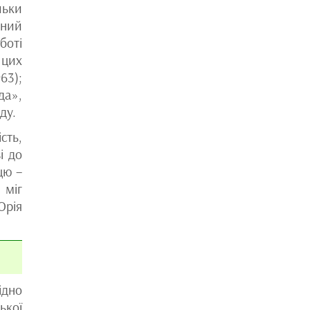
льки
нний
оботі
 цих
63);
да»,
ду.
сть,
і до
цю –
 міг
Юрія
ідно
ької