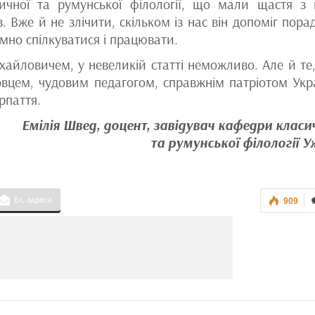
ичної та румунської філології, що мали щастя з
. Вже й не злічити, скільком із нас він допоміг пора
но спілкуватися і працювати.
айловичем, у невеликій статті неможливо. Але й те
вцем, чудовим педагогом, справжнім патріотом Укр
рпаття.
Емілія Швед, доцент, завідувач кафедри класи
та румунської філології 
Ел. адреса
909