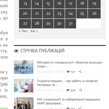
13
14
15
16
17
18
19
ький
ську
20
21
22
23
24
25
26
у до
27
28
29
30
31
« Лют
Кві »
обув
ав в
ь на
СТРІЧКА ПУБЛІКАЦІЙ
ття,
ачем
Абітурієнти спеціальності «Фізична культура і
спорт»…
ом у
30.07.2026 | 15:38
121
0
 при
Студенти-медики – про роботу в лікарнях
Юрій
Ужгорода та…
і їх
30.07.2026 | 13:37
320
0
вою,
ННІ стоматології та лабораторної медицини
УжНУ розширює…
30.07.2026 | 13:19
113
0