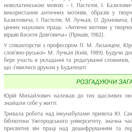
новолатинською мовою – І. Пастелія, І. Базилови
використання античних мотивів, образів у творч
Базиловича, І. Пастелія, М. Лучкая, О. Духновича
цінних наукових праць: «Античні мотиви у творчос
віршів Василя Довговича» (Пряшів, 1982).
У співавторстві з професором П. М. Лизанцем, Ю
слов’яно-руської» М. Лучкая (Київ, 1989). Будучи 
бере участь в укладанні та редагуванні словників,
що з’явилися друком у Будапешті.
РОЗГАДУЮЧИ ЗАГ
Юрій Михайлович належав до тих щасливих люде
знайшли себе у житті.
Тривала робота над інкунабулами привела Ю. Сак
бібліотеки Ужгородського університету, значна 
присвятив він праці над дешифруванням та пер