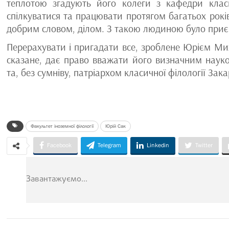
теплотою згадують його колеги з кафедри клас
спілкуватися та працювати протягом багатьох років
добрим словом, ділом. З такою людиною було приєм
Перерахувати і пригадати все, зроблене Юрієм Мих
сказане, дає право вважати його визначним науко
та, без сумніву, патріархом класичної філології Зака
Факультет іноземної філології
Юрій Сак
Facebook
Telegram
Linkedin
Twitter
Завантажуємо...