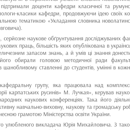
ідтримали доценти кафедри класичної та румунс
лологи-класики кафедри, продовжуючи ідею своїх ко
альною тематикою «Укладання словника новолатинс
овговича).
ь, серйозне наукове обґрунтування досліджуваних фак
укових праць, більшість яких опублікована в українс
величезним запасом знань, а й умів ці знання донест
 його обирали головою методичної ради факульт
 шанобливому ставленні до студентів, умінні в кож
кафедральну групу, яка працювала над комплек
ії карпатських русинів» М. Лучкая», керував наук
ародних наукових конференціях. Така його діяльні
тивну навчально-виховну, наукову та громадську ро
есною грамотою Міністерства освіти України.
ого улюбленого викладача Юрія Михайловича. З так