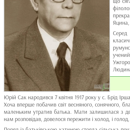
що сяг
філоло
прекра
Яцина,
Серед 
класич
румунс
учений
Ужгоро
Людина
Юрій Сак народився 7 квітня 1917 року у с. Брід Ірша
Хоча вперше побачив світ весняного, сонячного, бл
маленьким утратив батька. Мати залишилася з дв
нам розповідав, довелося пережити і холод, і голод
Поряд із батьківською хатиною стояла сільська поч