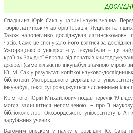
ДОСЛІДН
Спадщина Юрія Сака у царині науки значна. Перед
творів латинських авторів Горація, Луцилія та ін
Також наполегливо досліджував латинськомовні п
часів. Саме це спонукало його взятися за досліджен
Ужгородського університету. Інкунабули – це най
країнах Західної Європи від початків книгодрукува
джерел (саме кількістю інкунабул значною мірою виз
Ю. М. Сак у результаті копіткої науково-дослідниць
бібліотеки Ужгородського державного університе
інкунабул, текст супроводжується численними ілюст
Крім того, Юрій Михайлович подав перелік 19 відсут
могла залишитися непоміченою, – про її наукову 
бібліоколекторі Оксфордського університету в Анг
зарубіжних учених.
Вагомим внеском у науку є розвідки Ю. Сака пр