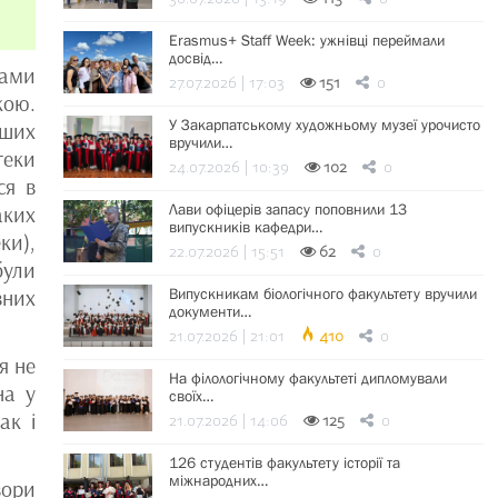
Erasmus+ Staff Week: ужнівці переймали
досвід…
дами
27.07.2026 | 17:03
151
0
кою.
У Закарпатському художньому музеї урочисто
іших
вручили…
теки
24.07.2026 | 10:39
102
0
ся в
Лави офіцерів запасу поповнили 13
аких
випускників кафедри…
ки),
22.07.2026 | 15:51
62
0
були
вних
Випускникам біологічного факультету вручили
документи…
21.07.2026 | 21:01
410
0
я не
На філологічному факультеті дипломували
на у
своїх…
ак і
21.07.2026 | 14:06
125
0
126 студентів факультету історії та
міжнародних…
вори