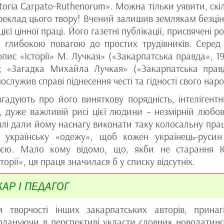
storia Carpato-Ruthenorum». Можна тільки уявити, скі
 переклад цього твору! Вчений залишив землякам безці
ієї цінної праці. Його газетні публікації, присвячені р
 глибокою повагою до простих трудівників. Серед
опис «Історії» М. Лучкая» («Закарпатська правда», 19
); «Загадка Михайла Лучкая» («Закарпатська прав
ослужив справі піднесення честі та гідності свого наро
гадують про його виняткову порядність, інтелігентні
, дуже важливій рисі цієї людини – незмірній любов
емлі дали йому наснагу виконати таку колосальну пра
українську «одежу», щоб кожен українець-русин
орією. Мало кому відомо, що, якби не старання 
рії», ця праця значилася б у списку відсутніх.
АР І ПЕДАГОГ
ворчості інших закарпатських авторів, принаг
плануючи в перспективі укласти словник новолатинс