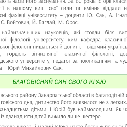
ають часів його заснування. За 60 років історії класи
гії в нашому виші свої сили та вміння віддали н
сні фахівці університету – доценти Ю. Сак, А. Ігнат
 С. Войтович, Й. Баглай, М. Орос.
найвизначніших науковців, які стояли біля вит
ної філології університету, ким кафедра класично
ької філології пишається й донині, – відомий українс
, гордість вітчизняної класичної філології, до
дського університету, педагог за покликанням та чу
 – Юрій Михайлович Сак.
БЛАГОВІСНИЙ СИН СВОГО КРАЮ
вського району Закарпатської області в багатодітній сі
аговісного дня, дитинство його виявилося не з легких
анадцятьма дітьми, і Юрій був наймолодшим. Як ч
, із дванадцяти дітей вижило лише шестеро.
аткова школа, і малий Юрко часто босоніж по снігу б