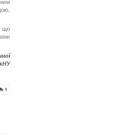
 ним
дою,
, що
аїни
чної
УжНУ
0