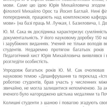
мови. Саме цю ідею Юрія Михайловича згодом п
філології Михайло Орос та Йосип Баглай. Нині фі
попередників, працюють над комплексною кафедр
мови» (на базі праць М. Лучкая, І. Базиловича, І. Д
Ю. М. Сака як дослідника характеризує сумлінніст
документальність. У його науковому доробку 150 на
і зарубіжних виданнях. Учений не тільки володів 
студентів. Недаремно протягом багатьох років
Педагогічний хист Юрія Михайловича виявлявся і в
розгледіти особистість.
Упродовж багатьох років Ю. М. Сак очолював 
науковою темою «Дешифрування та переклад «Істор
роботою студентів, брав участь у численних міжн
звичайно, не могла залишитися непоміченою. За ак
вченого було нагороджено шістьма медалями та Поч
Колишні студенти з шаною і повагою згадують св