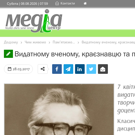
Контакти
Субота | 08.08.2026 | 07:59
Додому
Чим живемо
Пам’ятаємо...
Видатному вченому, краєзнавцю
Видатному вченому, краєзнавцю та 
28.03.2017
7 кві
видат
творч
доцен
Класи
дисцип