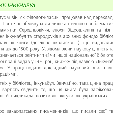
ИК ІНКУНАБУЛ
усім він, як філолог-класик, працював над перекла
ших. Проте не обмежувався лише античною проблемати
ам’ятки Середньовіччя, епохи Відродження та пізн
ня інкунабул та стародруків в архівних фондах бібліо
давніші книги (дослівно «колискові»), що видавали
ння аж до 1500 року. Усвідомлюючи наукову цінність т
начається рейтинг тієї чи іншої національної бібліоте
кої праці видав у 1974 році книжку під назвою «Інкуна
ту». У праці подано докладний науковий опис ная
раціями.
ніх у бібліотеці інкунабул. Звичайно, така цінна прац
вартість свідчить те, що ця книга була зафіксова
лії й викликала позитивні відгуки як українських, т
о закарпатських письменників, що писали свої т