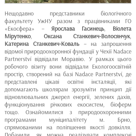
Нещодавно представники біологічного
факультету УжНУ разом з працівниками ГО
«Екосфера» –
Ярослава Гасинець
,
Віолета
Мірутенко
,
Оксана Станкевич-Волосянчук
,
Катерина Станкевич-Коваль
– на запрошення
відомої природоохоронної фундації у Чехії Nadace
Partnerství відвідали Моравію. У рамках цього
робочого візиту вони відвідали Екологоосвітній
простір, створений на базі Nadace Partnerství, де
представлені цікаві освітні інсталяції, які
допомагають школярам зрозуміти принцип дії
відновлювальних джерел енергії, зелених дахів,
функціонування річкових екосистем, біоферм
тощо. Ознайомилися з природоохоронними
програмами муніципалітету м. Брно,
спрямованими на поліпшення якості довкілля.
Побачили, як можна реалізувати комплексні