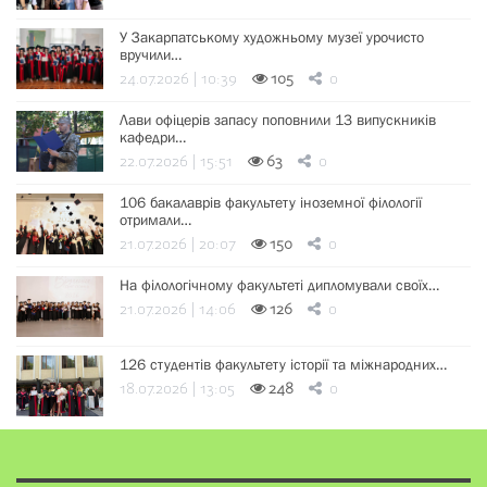
У Закарпатському художньому музеї урочисто
вручили…
24.07.2026 | 10:39
105
0
Лави офіцерів запасу поповнили 13 випускників
кафедри…
22.07.2026 | 15:51
63
0
106 бакалаврів факультету іноземної філології
отримали…
21.07.2026 | 20:07
150
0
На філологічному факультеті дипломували своїх…
21.07.2026 | 14:06
126
0
126 студентів факультету історії та міжнародних…
18.07.2026 | 13:05
248
0