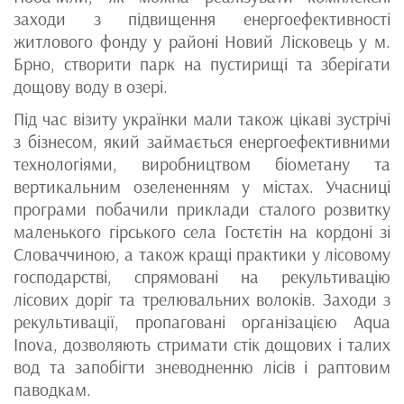
заходи з підвищення енергоефективності
житлового фонду у районі Новий Лісковець у м.
Брно, створити парк на пустирищі та зберігати
дощову воду в озері.
Під час візиту українки мали також цікаві зустрічі
з бізнесом, який займається енергоефективними
технологіями, виробництвом біометану та
вертикальним озелененням у містах. Учасниці
програми побачили приклади сталого розвитку
маленького гірського села Гостєтін на кордоні зі
Словаччиною, а також кращі практики у лісовому
господарстві, спрямовані на рекультивацію
лісових доріг та трелювальних волоків. Заходи з
рекультивації, пропаговані організацією Aqua
Inova, дозволяють стримати стік дощових і талих
вод та запобігти зневодненню лісів і раптовим
паводкам.