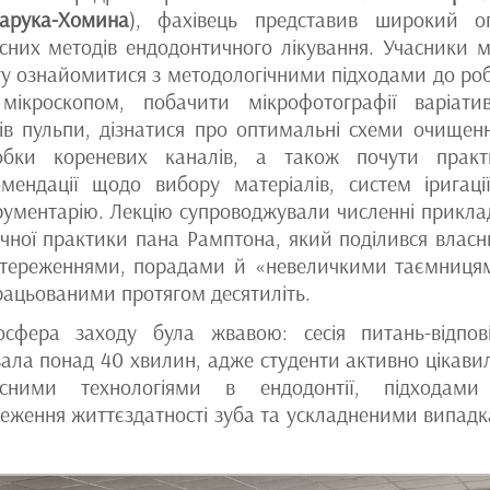
чарука-Хомина
), фахівець представив широкий о
сних методів ендодонтичного лікування. Учасники 
у ознайомитися з методологічними підходами до ро
 мікроскопом, побачити мікрофотографії варіати
ів пульпи, дізнатися про оптимальні схеми очищен
обки кореневих каналів, а також почути практ
омендації щодо вибору матеріалів, систем іригаці
рументарію. Лекцію супроводжували численні прикла
ічної практики пана Рамптона, який поділився влас
стереженнями, порадами й «невеличкими таємниця
ацьованими протягом десятиліть.
осфера заходу була жвавою: сесія питань-відпов
ала понад 40 хвилин, адже студенти активно цікави
асними технологіями в ендодонтії, підходам
еження життєздатності зуба та ускладненими випад