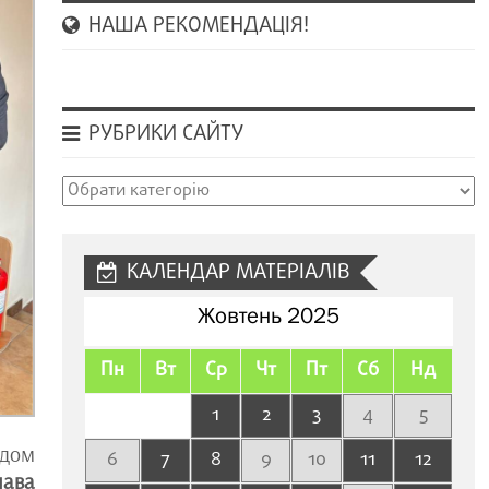
НАША РЕКОМЕНДАЦІЯ!
РУБРИКИ САЙТУ
Рубрики
сайту
КАЛЕНДАР МАТЕРІАЛІВ
Жовтень 2025
Пн
Вт
Ср
Чт
Пт
Сб
Нд
1
2
3
4
5
адом
6
7
8
9
10
11
12
лава