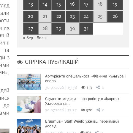
13
14
15
16
17
18
19
гляд
мали
20
21
22
23
24
25
26
боти
вних
27
28
29
30
31
ня й
« Вер
Лис »
ичні
ї та
ди з
СТРІЧКА ПУБЛІКАЦІЙ
ними
ми»,
Абітурієнти спеціальності «Фізична культура і
спорт»…
30.07.2026 | 15:38
119
0
ідей
лися
Студенти-медики – про роботу в лікарнях
Ужгорода та…
и до
30.07.2026 | 13:37
320
0
ками
Erasmus+ Staff Week: ужнівці переймали
досвід…
27.07.2026 | 17:03
151
0