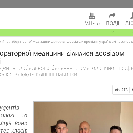
МЦ-10
ПОДІЇ
ЛЮ
гії та лабораторної медицини ділилися досвідом провідні українські та закорд
абораторної медицини ділилися досвідом
і
ентів глобального бачення стоматологічної профес
осконалюють клінічні навички.
278
удентів –
ології та
яців вони
тер-класів