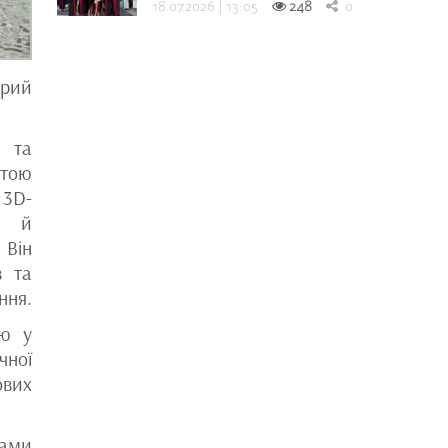
18.07.2026 | 13:05
248
0
брий
ї та
отою
 3D-
и й
 Він
в та
ння.
ню у
чної
вих
пами