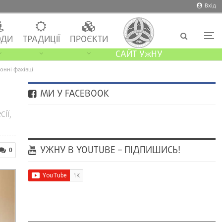
Вхід
ДИ
ТРАДИЦІЇ
ПРОЄКТИ
САЙТ УжНУ
онні фахівці
МИ У FACEBOOK
ії,
УЖНУ В YOUTUBE – ПІДПИШИСЬ!
0