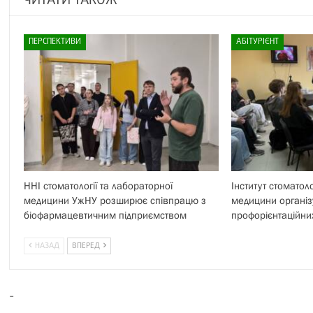
ЧИТАТИ ТАКОЖ
ПЕРСПЕКТИВИ
АБІТУРІЄНТ
ННІ стоматології та лабораторної
Інститут стоматоло
медицини УжНУ розширює співпрацю з
медицини організ
біофармацевтичним підприємством
профорієнтаційних
НАЗАД
ВПЕРЕД
-