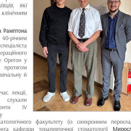
вців, які
клінічним
а Рамптона
 40-річним
спеціаліста
пераційного
у Орегон у
о протягом
авчальну й
час лекції,
 слухали
денти IV
у
матологічного факультету (із синхронним перекл
ента кафедри терапевтичної стоматології
Мирос