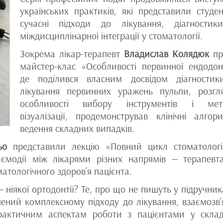
українських практиків, які представили студе
сучасні підходи до лікування, діагности
міждисциплінарної інтеграції у стоматології.
Зокрема лікар-терапевт
Владислав Колядюк
пр
майстер-клас «Особливості первинної ендодонт
де поділився власним досвідом діагности
лікування первинних уражень пульпи, розгл
особливості вибору інструментів і мет
візуалізації, продемонстрував клінічні алгор
ведення складних випадків.
ьо
представили лекцію «Повний цикл стоматологі
аємодії між лікарями різних напрямів — терапевт
атологічного здоров’я пацієнта.
— ніякої ортодонтії? Те, про що не пишуть у підручник
чений комплексному підходу до лікування, взаємозв’
практичним аспектам роботи з пацієнтами у скла