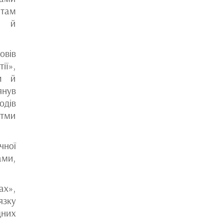
нтам
ки й
овів
ії»,
ки й
янув
одів
итми
чної
ами,
ах»,
язку
дних