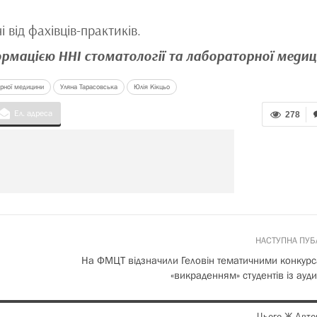
 від фахівців-практиків.
ормацією ННІ стоматології та лабораторної меди
орної медицини
Уляна Тарасовська
Юлія Кікцьо
Ел. адреса
278
НАСТУПНА ПУБ
На ФМЦТ відзначили Геловін тематичними конкурс
«викраденням» студентів із ауди