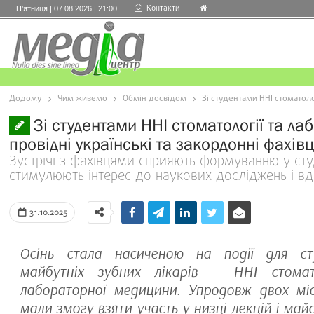
Контакти
П’ятниця | 07.08.2026 | 21:00
Додому
Чим живемо
Обмін досвідом
Зі студентами ННІ стоматоло
Зі студентами ННІ стоматології та л
провідні українські та закордонні фахівц
Зустрічі з фахівцями сприяють формуванню у студ
стимулюють інтерес до наукових досліджень і вд
31.10.2025
Осінь стала насиченою на події для ст
майбутніх зубних лікарів – ННІ стомат
лабораторної медицини. Упродовж двох міс
мали змогу взяти участь у низці лекцій і майс