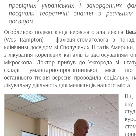
провідних українських і закордонних фахі
поєднали теоретичні знання з реальним 
досвідом.
Особливою подією кінця вересня стала лекція
Вес
(Wes Rampton) — фахівця-стоматолога з понад
клінічним досвідом зі Сполучених Штатів Америки, 
з лікування кореневих каналів із застосуванням о
мікроскопа. Доктор прибув до Ужгорода зі штат
складі гуманітарно-просвітницької місії, щ
останнього тижня вересня проводила соціальну, н
лікувальну діяльність для мешканців нашого міста.
Під 
яку
сту
курс
сто
доц