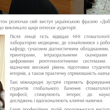
тон розпочав свій виступ українською фразою «До
що викликало щирі оплески аудиторії.
Після лекції гість відвідав ННІ стоматологі
лабораторно медицини, де ознайомився з роб
кафедр, сучасним діагностичним обладнанням,
принтерами, інтраоральними сканерам
цифровими рентгенологічними системами.
відзначив високий рівень підготовки студенті
інтернів, а також практичну спрямованість навча
Такі міжнародні зустрічі сприяють формуван
студентів глобального бачення стоматологі
професії, стимулюють інтерес до науко
досліджень і вдосконалюють клінічні навички.
Серія професійних подій продовжилася висту