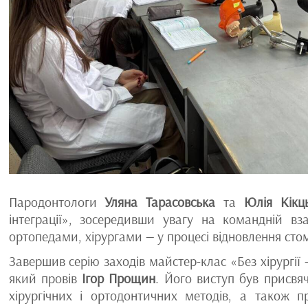
Пародонтологи
Уляна Тарасовська
та
Юлія Кікц
інтеграції», зосередивши увагу на командній вз
ортопедами, хірургами — у процесі відновлення стом
Завершив серію заходів майстер-клас «Без хірургії 
який провів
Ігор Прощин
. Його виступ був присвя
хірургічних і ортодонтичних методів, а також 