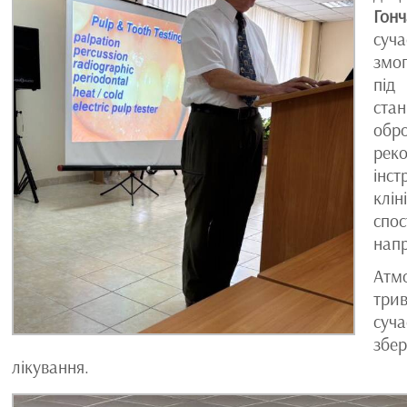
Гон
суча
змог
під
стан
обр
рек
інст
клін
спо
напр
Атм
трив
суч
збер
лікування.