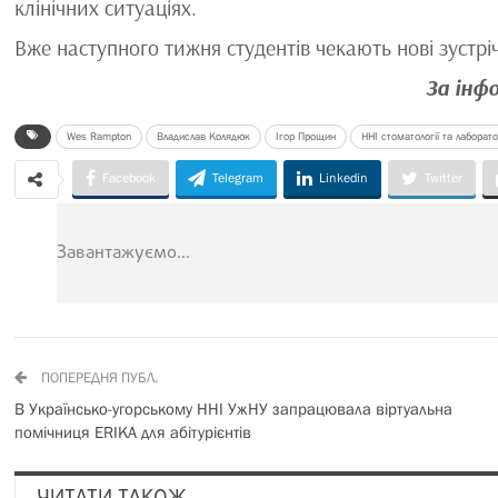
клінічних ситуаціях.
Вже наступного тижня студентів чекають нові зустрічі
За інф
Wes Rampton
Владислав Колядюк
Ігор Прощин
ННІ стоматології та лаборат
Facebook
Telegram
Linkedin
Twitter
Завантажуємо...
ПОПЕРЕДНЯ ПУБЛ.
В Українсько-угорському ННІ УжНУ запрацювала віртуальна
помічниця ERIKA для абітурієнтів