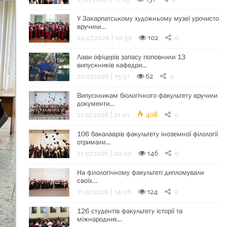
У Закарпатському художньому музеї урочисто
вручили…
24.07.2026 | 10:39
102
0
Лави офіцерів запасу поповнили 13
випускників кафедри…
22.07.2026 | 15:51
62
0
Випускникам біологічного факультету вручили
документи…
21.07.2026 | 21:01
408
0
106 бакалаврів факультету іноземної філології
отримали…
21.07.2026 | 20:07
146
0
На філологічному факультеті дипломували
своїх…
21.07.2026 | 14:06
124
0
126 студентів факультету історії та
міжнародних…